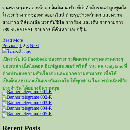
ขุนพล หนุ่มหล่อ หน้าตา จิ้มลิ้ม น่ารัก ที่กำลังมีกระแส ถูกพูดถึง
ในวงกว้าง ทุกช่องทางออนไลน์ ด้วยรูปร่างหน้าตา และความ
สามารถ ที่ล้นเหลือ บวกกับฝีมือ การร้อง และเต้น จากรายการ
789 SURVIVAL รายการ ที่ค้นหา บอยกรุ๊ป...
Read
Read More
Posts
more
Previous
1
2
3
Next
about
pagination
ขุนพล
เปิดวาร์ป IG Facebook ช่องทางการติดตามต่างๆ ผลงานต่างๆ
ปอง
ของเหล่า เน็ตไอดอล อินฟลูเอนเซอร์ พริตตี้ MC PR Onlyfans ที่
พล
ต่างประสบความสำเร็จ เก่ง และมากความสามารถ เพื่อให้
หนุ่ม
เป็นต้นแบบ และเป็นแรงบันดาลใจ ให้ทุกท่าน ในการดำเนินชีวิจ
หล่อ
ประจำวัน ได้อย่างมีความสุข
มาก
ความ
สามารถ
Recent Posts