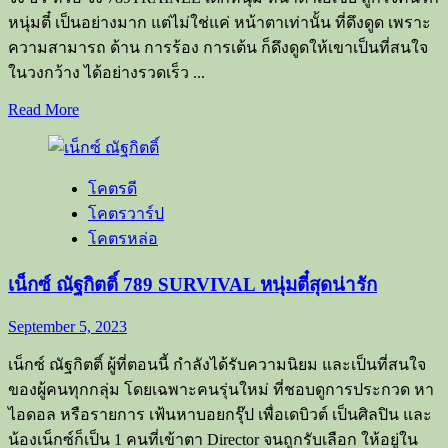
หนุ่มตี๋ เป็นอย่างมาก แต่ไม่ใช่แค่ หน้าตาเท่านั้น ที่ดึงดูด เพราะ
ความสามารถ ด้าน การร้อง การเต้น ก็ดึงดูดให้เขาเป็นที่สนใจ
ในวงกว้าง ได้อย่างรวดเร็ว ...
Read
Read More
more
about
จั๋ง
โคตรดี
ธีร์
โคตรวาร์ป
หนุ่ม
โคตรหล่อ
หน้า
ตี๋
เน็กซ์ ณัฐกิตติ์ 789 SURVIVAL หนุ่มตี๋สุดน่ารัก
สไตล์
น่า
September 5, 2023
รัก
เน็กซ์ ณัฐกิตติ์ ผู้ที่ตอนนี้ กำลังได้รับความนิยม และเป็นที่สนใจ
มาก
ของผู้คนทุกกลุ่ม โดยเฉพาะคนรุ่นใหม่ ที่ชอบดูการประกวด หา
ความ
ไอดอล หรือรายการ เฟ้นหาบอยกรุ๊ป เพื่อเดบิวต์ เป็นศิลปิน และ
สามารถ
น้องเน็กซ์ก็เป็น 1 คนที่เข้าตา Director จนถูกรับเลือก ให้อยู่ใน
จน