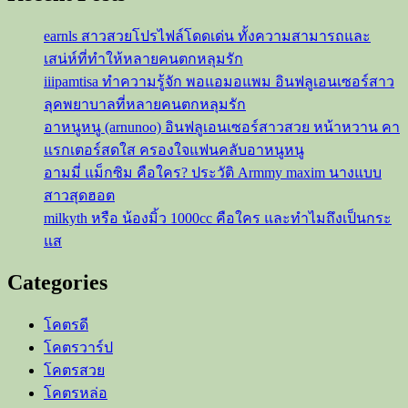
earnls สาวสวยโปรไฟล์โดดเด่น ทั้งความสามารถและ
เสน่ห์ที่ทำให้หลายคนตกหลุมรัก
iiipamtisa ทำความรู้จัก พอแอมอแพม อินฟลูเอนเซอร์สาว
ลุคพยาบาลที่หลายคนตกหลุมรัก
อาหนูหนู (arnunoo) อินฟลูเอนเซอร์สาวสวย หน้าหวาน คา
แรกเตอร์สดใส ครองใจแฟนคลับอาหนูหนู
อามมี่ แม็กซิม คือใคร? ประวัติ Armmy maxim นางแบบ
สาวสุดฮอต
milkyth หรือ น้องมิ้ว 1000cc คือใคร และทำไมถึงเป็นกระ
แส
Categories
โคตรดี
โคตรวาร์ป
โคตรสวย
โคตรหล่อ