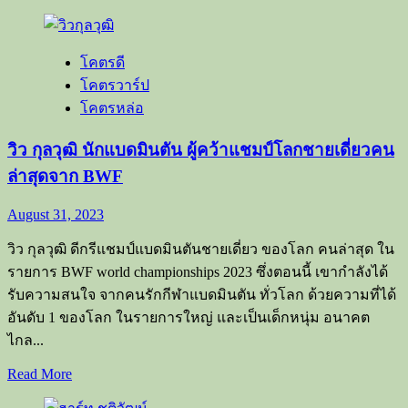
more
about
ไทย
โคตรดี
ชญา
โคตรวาร์ป
นนท์
โคตรหล่อ
หนุ่ม
คิว
วิว กุลวุฒิ นักแบดมินตัน ผู้คว้าแชมป์โลกชายเดี่ยวคน
ท์
ล่าสุดจาก BWF
บอย
แห่ง
August 31, 2023
789
Trainee
วิว กุลวุฒิ ดีกรีแชมป์แบดมินตันชายเดี่ยว ของโลก คนล่าสุด ใน
รายการ BWF world championships 2023 ซึ่งตอนนี้ เขากำลังได้
รับความสนใจ จากคนรักกีฬาแบดมินตัน ทั่วโลก ด้วยความที่ได้
อันดับ 1 ของโลก ในรายการใหญ่ และเป็นเด็กหนุ่ม อนาคต
ไกล...
Read
Read More
more
about