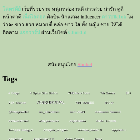
โคตรดีย์
เว็บที่รวบรวม หนุ่มหล่องานดี สาวสวย น่ารัก ดูดี
หน้าตาดี
เน็ตไอดอล
ศิลปิน นักแสดง influencer
ดาวTikTok
ไม่
ว่าจะ ขาว สวย หมวย ตี๋ หล่อ ขาว ใส ทั้ง หญิง ชาย ให้ได้
ติดตาม
แจกวาร์ป
ผ่านเว็บไซต์
Chord-d
สนับสนุนโดย
Sbobet
Tags
18+
4 Kings
4 Spicy Girls Bikinis
7HD New Stars
7th Sense
789SURVIVAL
789 Trainee
789TRAINEE
800cc
@moepowder
aa_ashirakorn
aern.2543
Aernaern.channel
aernwisetchat
alan.pasawee
allynitibhon
Anita Bunpan
Anngoh Rangyer
anngoh_rangyer
aomam_lamai10
appleblu3
appleblue
Appleblue1111
Arara Gomen
Ariay