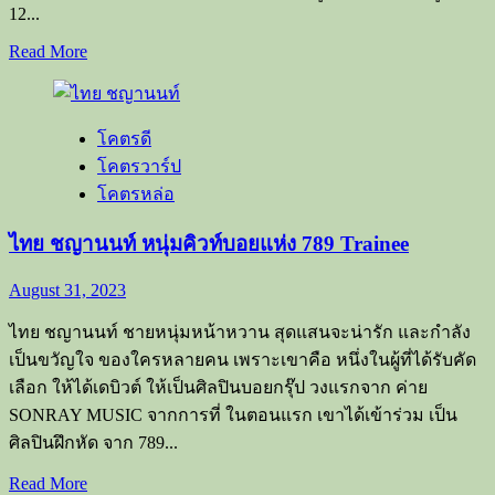
12...
เป็น
ที่
Read
Read More
more
ยอมรับ
about
เน็กซ์
โคตรดี
ณัฐ
โคตรวาร์ป
กิตติ์
789
โคตรหล่อ
SURVIVAL
หนุ่ม
ไทย ชญานนท์ หนุ่มคิวท์บอยแห่ง 789 Trainee
ตี๋
August 31, 2023
สุด
น่า
ไทย ชญานนท์ ชายหนุ่มหน้าหวาน สุดแสนจะน่ารัก และกำลัง
รัก
เป็นขวัญใจ ของใครหลายคน เพราะเขาคือ หนึ่งในผู้ที่ได้รับคัด
เลือก ให้ได้เดบิวต์ ให้เป็นศิลปินบอยกรุ๊ป วงแรกจาก ค่าย
SONRAY MUSIC จากการที่ ในตอนแรก เขาได้เข้าร่วม เป็น
ศิลปินฝึกหัด จาก 789...
Read
Read More