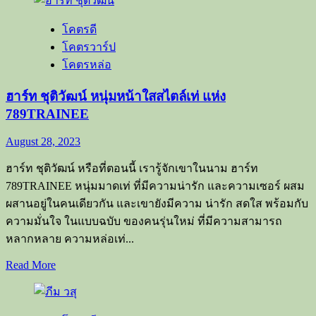
วิว
โคตรดี
กุล
โคตรวาร์ป
วุฒิ
โคตรหล่อ
นัก
แบดมินตัน
ฮาร์ท ชุติวัฒน์ หนุ่มหน้าใสสไตล์เท่ แห่ง
ผู้
789TRAINEE
คว้า
แชมป์
August 28, 2023
โลก
ฮาร์ท ชุติวัฒน์ หรือที่ตอนนี้ เรารู้จักเขาในนาม ฮาร์ท
ชาย
789TRAINEE หนุ่มมาดเท่ ที่มีความน่ารัก และความเซอร์ ผสม
เดี่ยว
ผสานอยู่ในคนเดียวกัน และเขายังมีความ น่ารัก สดใส พร้อมกับ
คน
ความมั่นใจ ในแบบฉบับ ของคนรุ่นใหม่ ที่มีความสามารถ
ล่าสุด
หลากหลาย ความหล่อเท่...
จาก
BWF
Read
Read More
more
about
ฮาร์ท