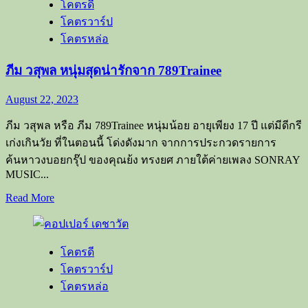
โคตรดี
ชุ
โคตรวาร์ป
ติ
โคตรหล่อ
วัฒน์
หนุ่ม
ภีม วสุพล หนุ่มสุดน่ารักจาก 789Trainee
หน้า
ใส
August 22, 2023
สไตล์
ภีม วสุพล หรือ ภีม 789Trainee หนุ่มน้อย อายุเพียง 17 ปี แต่มีดีกรี
เท่
เก่งเกินวัย ที่ในตอนนี้ โด่งดังมาก จากการประกวดรายการ
แห่ง
789TRAINEE
ค้นหาวงบอยกรุ๊ป ของคุณย้ง ทรงยศ ภายใต้ค่ายเพลง SONRAY
MUSIC...
Read
Read More
more
about
ภีม
โคตรดี
วสุ
โคตรวาร์ป
พล
โคตรหล่อ
หนุ่ม
สุด