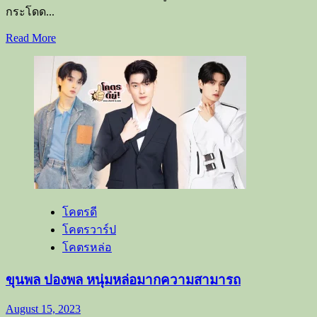
กระโดด...
Read
Read More
more
about
มาร์ค
กฤษณ์
หนุ่ม
หน้าตา
ดี
มี
เสน่ห์
ด้าน
โคตรดี
เสียง
โคตรวาร์ป
ร้อง
โคตรหล่อ
ขุนพล ปองพล หนุ่มหล่อมากความสามารถ
August 15, 2023