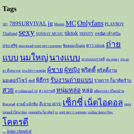
Tags
Onlyfans
MC
ig
789SURVIVAL
PLAYBOY
18+
Maxim
sexy
tiktok
Thailand
กรณิศ เล้าสุบิน
SONRAY MUSIC
TRINITY
ถ่าย
ดาว tiktok
ประเสริฐ
ซิตคอมเป็นต่อ
คณะหมอลำแพรวพราวแสงทอง
แบบ
นมใหญ่
นางแบบ
นางแบบเกาหลี
นุ่น ลลดา
ประณ
ผู้ชาย
ผู้หญิง
พริตตี้
พริตตี้งาน
ยา ลี้ปฐมากุล
ประภัสรา คงพนัส
รับงานถ่ายแบบ
พิธีกร
มอเตอร์โชว์
รายการ ก็มาดิคร้าบ
พัชชี่
สวย
หนุ่มหล่อ
หล่อ
สาวเกาหลี
สาวน้อยเบอร์ 16
อดีตภรรยา ผู้ใหญ่บ้าน
เซ็กซี่
เน็ตไอดอล
อ๊ะอาย 4EVE
อามมี่ แม็กซิม
ฟินแลนด์
เพลง
ปล่อยน้ำใส่นาน้อง
เหมยหลิน ก็มาดิคร้าบ
แพรวพราว แสงทอง
แม่น้อง น้องนาริตะ
โคตรดี