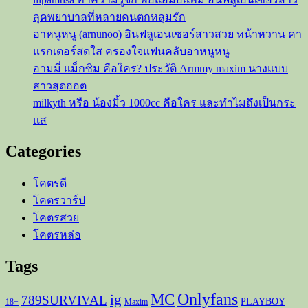
ลุคพยาบาลที่หลายคนตกหลุมรัก
อาหนูหนู (arnunoo) อินฟลูเอนเซอร์สาวสวย หน้าหวาน คา
แรกเตอร์สดใส ครองใจแฟนคลับอาหนูหนู
อามมี่ แม็กซิม คือใคร? ประวัติ Armmy maxim นางแบบ
สาวสุดฮอต
milkyth หรือ น้องมิ้ว 1000cc คือใคร และทำไมถึงเป็นกระ
แส
Categories
โคตรดี
โคตรวาร์ป
โคตรสวย
โคตรหล่อ
Tags
Onlyfans
MC
ig
789SURVIVAL
PLAYBOY
18+
Maxim