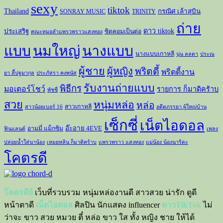
sexy
tiktok
Thailand
กรณิศ เล้าสุบิน
SONRAY MUSIC
TRINITY
ถ่าย
ดาว tiktok
ประเสริฐ
ซิตคอมเป็นต่อ
คณะหมอลำแพรวพราวแสงทอง
แบบ
นมใหญ่
นางแบบ
นางแบบเกาหลี
นุ่น ลลดา
ประณ
ผู้ชาย
ผู้หญิง
พริตตี้
พริตตี้งาน
ยา ลี้ปฐมากุล
ประภัสรา คงพนัส
รับงานถ่ายแบบ
พิธีกร
มอเตอร์โชว์
รายการ ก็มาดิคร้าบ
พัชชี่
สวย
หนุ่มหล่อ
หล่อ
สาวเกาหลี
สาวน้อยเบอร์ 16
อดีตภรรยา ผู้ใหญ่บ้าน
เซ็กซี่
เน็ตไอดอล
อ๊ะอาย 4EVE
อามมี่ แม็กซิม
ฟินแลนด์
เพลง
ปล่อยน้ำใส่นาน้อง
เหมยหลิน ก็มาดิคร้าบ
แพรวพราว แสงทอง
แม่น้อง น้องนาริตะ
โคตรดี
โคตรดีย์
เว็บที่รวบรวม หนุ่มหล่องานดี สาวสวย น่ารัก ดูดี
หน้าตาดี
เน็ตไอดอล
ศิลปิน นักแสดง influencer
ดาวTikTok
ไม่
ว่าจะ ขาว สวย หมวย ตี๋ หล่อ ขาว ใส ทั้ง หญิง ชาย ให้ได้