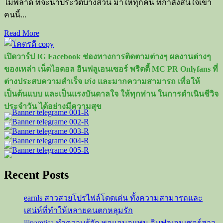
ไม่พลาด ที่จะนำประวัติบางส่วน มาให้ทุกคน ที่กำลังสนใจเขา
คนนี้...
Read
Read More
more
about
เปิดวาร์ป IG Facebook ช่องทางการติดตามต่างๆ ผลงานต่างๆ
เอเอ
ของเหล่า เน็ตไอดอล อินฟลูเอนเซอร์ พริตตี้ MC PR Onlyfans ที่
อชิร
ต่างประสบความสำเร็จ เก่ง และมากความสามารถ เพื่อให้
กรณ์
เป็นต้นแบบ และเป็นแรงบันดาลใจ ให้ทุกท่าน ในการดำเนินชีวิจ
หนุ่ม
ประจำวัน ได้อย่างมีความสุข
น้อย
หน้า
ใส
มี
เสน่ห์
Recent Posts
earnls สาวสวยโปรไฟล์โดดเด่น ทั้งความสามารถและ
เสน่ห์ที่ทำให้หลายคนตกหลุมรัก
iiipamtisa ทำความรู้จัก พอแอมอแพม อินฟลูเอนเซอร์สาว