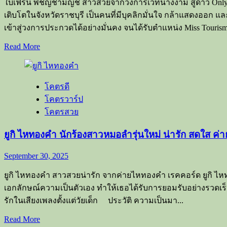
ใบเฟิร์น พิชญ์ชามญช์ สาวสวยจากวงการเวทีนางงาม สู่ดาว Onl
แบบ
เติบโตในจังหวัดราชบุรี เป็นคนที่มีบุคลิกมั่นใจ กล้าแสดงออก และ
จาก
Playboy
เข้าสู่วงการประกวดได้อย่างมั่นคง จนได้รับตำแหน่ง Miss Tourism 
Thailand
Read
Read More
ปี
more
2019
about
ใบ
โคตรดี
เฟิร์น
โคตรวาร์ป
พิชญ์
โคตรสวย
ชาม
ญช์
ยูกิ ไหทองคำ นักร้องสาวหมอลำรุ่นใหม่ น่ารัก สดใส ค
เน็ต
ไอ
September 30, 2025
ดอล
ยูกิ ไหทองคำ สาวสวยน่ารัก จากค่ายไหทองคำ เรคคอร์ด ยูกิ ไหทอง
สาว
เอกลักษณ์ความเป็นตัวเอง ทำให้เธอได้รับการยอมรับอย่างรวดเ
วงการ
รักในเสียงเพลงตั้งแต่วัยเด็ก ประวัติ ความเป็นมา...
นางงาม
สู่
Read
Read More