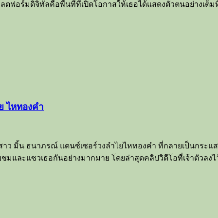
อร์มดิจิทัลคือพื้นที่ที่เปิดโอกาสให้เธอได้แสดงตัวตนอย่างเต็มที่
ไย ไหทองคำ
ว มิ้น ธนาภรณ์ แดนซ์เซอร์วงลำไยไหทองคำ ที่กลายเป็นกระแสใน
ชมและแซวเธอกันอย่างมากมาย โดยล่าสุดคลิปวิดีโอที่เจ้าตัวลงไว้ใน I