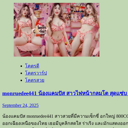
ดาว
more
about
Onlyfans
ยูกิ
ไห
ทองคำ
นัก
ร้อง
สาว
หมอลำ
รุ่น
โคตรดี
ใหม่
โคตรวาร์ป
น่า
โคตรสวย
รัก
สดใส
monruedee441 น้องแคมปัส สาวไฟหน้ากลมโต สุดแซ่บ
ค่าย
ไห
September 24, 2025
ทองคำ
น้องแคมปัส monruedee441 สาวสวยที่มีความเซ็กซี่ อกใหญ่ 800CC 
ออกเฉียงเหนือของไทย เธอมีบุคลิกสดใส ร่าเริง และมักแสดงออกอย