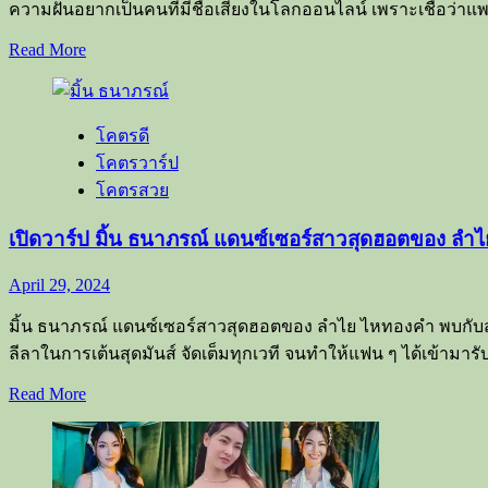
ความฝันอยากเป็นคนที่มีชื่อเสียงในโลกออนไลน์ เพราะเชื่อว่าแพลตฟ
Read
Read More
more
about
monruedee441
น้อง
โคตรดี
แคมปัส
โคตรวาร์ป
สาว
โคตรสวย
ไฟ
เปิดวาร์ป มิ้น ธนาภรณ์ แดนซ์เซอร์สาวสุดฮอตของ ลำ
หน้า
กลม
April 29, 2024
โต
สุด
มิ้น ธนาภรณ์ แดนซ์เซอร์สาวสุดฮอตของ ลำไย ไหทองคำ พบกับสา
แซ่บ
ลีลาในการเต้นสุดมันส์ จัดเต็มทุกเวที จนทำให้แฟน ๆ ได้เข้ามารับ
ใน
Read
Read More
โลก
more
โซ
about
เปิด
เชีย
วาร์
ล