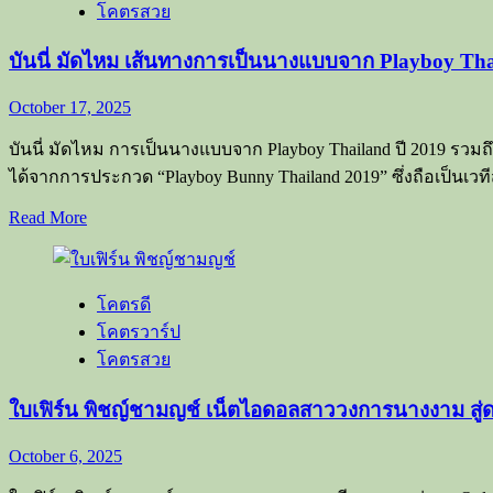
งกิ๊ง
โคตรสวย
Onlyfans
สาว
บันนี่ มัดไหม เส้นทางการเป็นนางแบบจาก Playboy Tha
สวย
October 17, 2025
สุด
เซ็กซี่
บันนี่ มัดไหม การเป็นนางแบบจาก Playboy Thailand ปี 2019 รวม
ได้จากการประกวด “Playboy Bunny Thailand 2019” ซึ่งถือเป็นเวท
Read
Read More
more
about
บัน
โคตรดี
นี่
โคตรวาร์ป
มัด
โคตรสวย
ไหม
เส้น
ใบเฟิร์น พิชญ์ชามญช์ เน็ตไอดอลสาววงการนางงาม สู่
ทางการ
เป็น
October 6, 2025
นาง