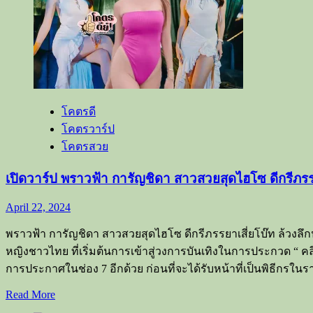
ป
มิ้น
ธนาภ
รณ์
แดน
ซ์
โคตรดี
เซอร์
โคตรวาร์ป
สาว
โคตรสวย
สุด
ฮอต
เปิดวาร์ป พราวฟ้า การัญชิดา สาวสวยสุดไฮโซ ดีกรีภรร
ของ
ลำไย
April 22, 2024
ไห
พราวฟ้า การัญชิดา สาวสวยสุดไฮโซ ดีกรีภรรยาเสี่ยโบ๊ท ล้วงลึก
ทองคำ
หญิงชาวไทย ที่เริ่มต้นการเข้าสู่วงการบันเทิงในการประกวด “
การประกาศในช่อง 7 อีกด้วย ก่อนที่จะได้รับหน้าที่เป็นพิธีกรในร
Read
Read More
more