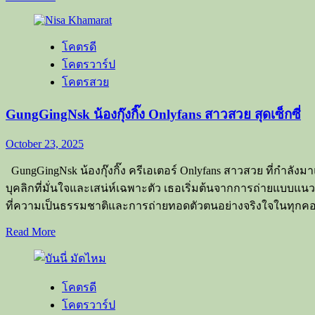
more
about
Bomie
โคตรดี
(โบ
โคตรวาร์ป
มิ
โคตรสวย
เอะ)
สาว
GungGingNsk น้องกุ๊งกิ๊ง Onlyfans สาวสวย สุดเซ็กซี่
สวย
ลูก
October 23, 2025
ครึ่ง
GungGingNsk น้องกุ๊งกิ๊ง ครีเอเตอร์ Onlyfans สาวสวย ที่กำลั
หุ่น
บุคลิกที่มั่นใจและเสน่ห์เฉพาะตัว เธอเริ่มต้นจากการถ่ายแบบแน
แซ่บ
ที่ความเป็นธรรมชาติและการถ่ายทอดตัวตนอย่างจริงใจในทุกคอน
สุด
ยอด
Read
Read More
ทีเด็ด
more
about
จาก
GungGingNsk
Onlyfans
น้อง
โคตรดี
กุ๊
โคตรวาร์ป