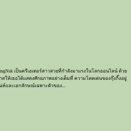
ngGingNsk เป็นครีเอเตอร์สาวสวยที่กำลังมาแรงในโลกออนไลน์ ด้วย
สให้เธอได้แสดงศักยภาพอย่างเต็มที่ ความโดดเด่นของกุ๊งกิ๊งอยู่
่ห์และเอกลักษณ์เฉพาะตัวของ...