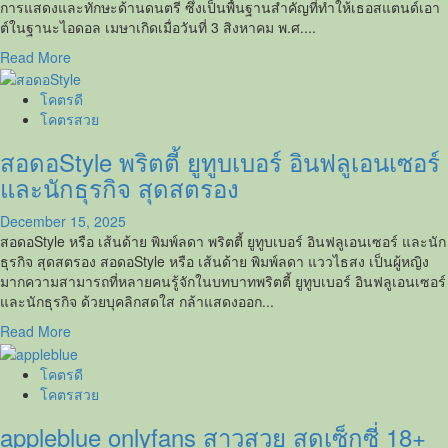
โด่ง
การแสดงและทักษะด้านดนตรี ซึ่งเป็นพื้นฐานสำคัญที่ทำให้เธอสแตนด์เอา
ดัง
ต์ในฐานะไอดอล เมษาเกิดเมื่อวันที่ 3 สิงหาคม พ.ศ....
อีก
Read
Read More
ครั้ง
more
กับ
about
โคตรดี
ลุค
เมษา
โคตรสวย
สุด
BNK48
เซ็กซี่
สอดอStyle พริตตี้ ยูทูบเบอร์ อินฟลูเอนเซอร์
เน็ต
ไอ
และนักธุรกิจ สุดสตรอง
ดอล
สาว
December 15, 2025
สวย
สอดอStyle หรือ เส้นด้าย พิมพ์ลดา พริตตี้ ยูทูบเบอร์ อินฟลูเอนเซอร์ และนัก
น่า
ธุรกิจ สุดสตรอง สอดอStyle หรือ เส้นด้าย พิมพ์ลดา แววไธสง เป็นผู้หญิง
รัก
มากความสามารถที่หลายคนรู้จักในบทบาทพริตตี้ ยูทูบเบอร์ อินฟลูเอนเซอร์
อดีต
และนักธุรกิจ ด้วยบุคลิกสดใส กล้าแสดงออก...
สมาชิก
Read
Read More
BNK48
more
รุ่น
about
โคตรดี
ที่
สอดอStyle
โคตรสวย
1
พริต
appleblue onlyfans สาวสวย สุดเซ็กซี่ 18+
ตี้