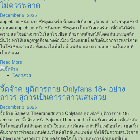
ยู
ไม่ควรพลาด
ทูบ
เบอร์
December 9, 2025
อิน
appleblue ชนิดาภา ชีพอุดม หรือ น้องแอปเปิ้ล onlyfans สาวสวย หุ่นเซ็กซี่
ฟลู
สุดฮอต appleblue หรือ ชนิดาภา ชีพอุดม เป็นครีเอเตอร์สาวที่กำลังได้รับ
เอน
ความสนใจอย่างมากในโลกโซเชียล ด้วยภาพลักษณ์ที่โดดเด่นและบุคลิก
เซอร์
มั่นใจ ทำให้เธอถูกพูดถึงอย่างต่อเนื่อง น้องแอปเปิ้ลเริ่มต้นจากการแชร์ภาพ
และ
ในโซเชียลส่วนตัว ทั้งแนวไลฟ์สไตล์ แฟชั่น และความสวยงามในแบบที่
นัก
เป็นตัวเอง...
ธุรกิจ
Read
Read More
สุด
more
ส
about
โคตรสวย
ตรอง
appleblue
จี๊ดจ๊าด ยุติการถ่าย Onlyfans 18+ อย่าง
onlyfans
สาว
ถาวร สู่การเป็นดาราสาวแสนสวย
สวย
สุด
December 3, 2025
เซ็กซี่
จี๊ดจ๊าด Sajeera Theeranertr สาว Onlyfans สุดเซ็กซี่ ยุติการถ่าย 18+
18+
อย่างถาวร จี๊ดจ๊าด หรือ Sajeera Theeranertr เป็นครีเอเตอร์สาวที่แจ้งเกิด
ไม่
ในโลกออนไลน์ด้วยความมั่นใจและเสน่ห์เฉพาะตัวที่ไม่เหมือนใคร เธอเริ่ม
ควร
ต้นจากการทำคอนเทนต์แนวไลฟ์สไตล์และแฟชั่น ซึ่งได้รับความสนใจจาก
พลาด
ผู้ติดตามอย่างรวดเร็ว ด้วยบุคลิกสดใส ยิ้มง่าย และการนำเสนอที่เป็น