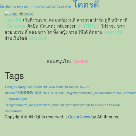
โคตรดี
ก็มาดิคร้าบ
แพรวพราว แสงทอง
แม่น้อง น้องนาริตะ
โคตรดีย์
เว็บที่รวบรวม หนุ่มหล่องานดี สาวสวย น่ารัก ดูดี หน้าตาดี
เน็ตไอดอล
ศิลปิน นักแสดง influencer
ดาวTikTok
ไม่ว่าจะ ขาว
สวย หมวย ตี๋ หล่อ ขาว ใส ทั้ง หญิง ชาย ให้ได้ ติดตาม
แจกวาร์ป
ผ่านเว็บไซต์
Chord-d
สนับสนุนโดย
Sbobet
Tags
18+
4 Kings
4 Spicy Girls Bikinis
7HD New Stars
7th Sense
789
789SURVIVAL
Trainee
789TRAINEE
800cc
@moepowder
aa_ashirakorn
aern.2543
Aernaer
Bunpan
Anngoh
Rangyer
anngoh_rangyer
aomam_lamai10
appleblu3
appleblue
Appleblue1111
Arara
Gomen
Ariay
Copyright © All rights reserved.
|
CoverNews
by AF themes.