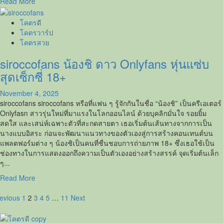
Read
Read More
more
about
โคตรดี
Bunny
โคตรวาร์ป
Ged
โคตรสวย
นาง
siroccofans น้องชิ ดาว Onlyfans หุ่นแซ่บ
แบบ
สาว
สุดเซ็กซี่ 18+
หน้า
สวย
November 4, 2025
เซ็กซี่
siroccofans siroccofans หรือที่แฟน ๆ รู้จักกันในชื่อ “น้องชิ” เป็นครีเอเตอร์
หุ่น
Onlyfasn สาวรุ่นใหม่ที่มาแรงในโลกออนไลน์ ด้วยบุคลิกมั่นใจ รอยยิ้ม
แซ่บ
สดใส และเสน่ห์เฉพาะตัวที่สะกดสายตา เธอเริ่มต้นเส้นทางจากการเป็น
จาก
นางแบบอิสระ ก่อนจะพัฒนาแนวทางของตัวเองสู่การสร้างคอนเทนต์บน
Playboy
แพลตฟอร์มต่าง ๆ น้องชิเป็นคนที่ชื่นชอบการถ่ายภาพ 18+ ซึ่งเธอใช้เป็น
Thailand
ช่องทางในการแสดงออกถึงความเป็นตัวเองอย่างสร้างสรรค์ จุดเริ่มต้นเล็ก
ๆ...
Read
Read More
more
osts
about
evious
1
2
3
4
5
…
11
Next
siroccofans
agination
น้อง