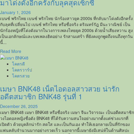
มาโด่งดังอีกครั้งกับลุคสุดเซ็กซี่
ไอ
ดอล
January 1, 2026
และ
เบนซ์ พริกไทย เบนซ์ พริกไทย นักร้องสาวยุค 2000s ที่กลับมาโด่งดังอีกครั้ง
นาง
กับลุคที่เปลี่ยนไป เบนซ์ พริกไทย หรือชื่อจริง ดริณทร์รัฎ มีนะวาณิชย์ เป็น
แบบ
นักร้องหญิงที่โด่งดังมากในวงการเพลงไทยยุค 2000s ด้วยน้ำเสียงหวาน สูง
Playboy
เป็นเอกลักษณ์และบทเพลงฮิตอย่าง รักสามเศร้า ที่ยังคงถูกพูดถึงจนถึงทุกวัน
Thailand
นี้...
สาย
Read
Read More
เซ็กซี่
more
about
โคตรดี
เบนซ์
โคตรวาร์ป
พริก
โคตรสวย
ไทย
เมษา BNK48 เน็ตไอดอลสาวสวย น่ารัก
นัก
ร้อง
อดีตสมาชิก BNK48 รุ่นที่ 1
ดัง
ยุค
December 26, 2025
2000s
เมษา BNK48 เมษา BNK48 หรือชื่อจริง เมษา จีนะวิจารณะ เป็นอดีตสมาชิก
ที่
วงไอดอลหญิงชื่อดัง BNK48 ที่ได้รับความสนใจอย่างมากตั้งแต่ช่วงแรกที่
กลับ
เปิดตัว ด้วยบุคลิกน่ารัก สดใส และเป็นกันเอง ทำให้เธอกลายเป็นที่รักของ
มา
แฟนคลับจำนวนมากอย่างรวดเร็ว นอกจากนี้เมษายังมีเสน่ห์ในด้านศิลปะ