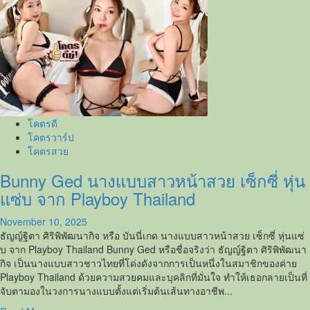
about
ณชา
chanaa2002
Onlyfans
สาว
ห
มวย
ตัว
เล็ก
โคตรดี
น่า
โคตรวาร์ป
รัก
โคตรสวย
ลีลา
อย่าง
Bunny Ged นางแบบสาวหน้าสวย เซ็กซี่ หุ่น
เด็ด
แซ่บ จาก Playboy Thailand
November 10, 2025
ธัญญ์ฐิตา ศิริพิพัฒนากิจ หรือ บันนี่เกด นางแบบสาวหน้าสวย เซ็กซี่ หุ่นแซ่
บ จาก Playboy Thailand Bunny Ged หรือชื่อจริงว่า ธัญญ์ฐิตา ศิริพิพัฒนา
กิจ เป็นนางแบบสาวชาวไทยที่โด่งดังจากการเป็นหนึ่งในสมาชิกของค่าย
Playboy Thailand ด้วยความสวยคมและบุคลิกที่มั่นใจ ทำให้เธอกลายเป็นที่
จับตามองในวงการนางแบบตั้งแต่เริ่มต้นเส้นทางอาชีพ...