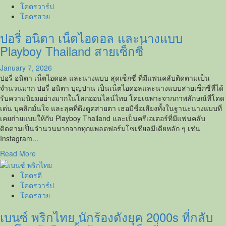
เอิร์น
โคตรวาร์ป
อริ
โคตรสวย
ยา
ปอรี่ อนิตา เน็ตไอดอล และนางแบบ
สาว
Onlyfans
Playboy Thailand สายเซ็กซี่
18+
อวบ
January 7, 2026
อึ๋ม
ปอรี่ อนิตา เน็ตไอดอล และนางแบบ สุดเซ็กซี่ ที่มีแฟนคลับติดตามเป็น
ขาว
จำนวนมาก ปอรี่ อนิตา บุญปาน เป็นเน็ตไอดอลและนางแบบสายเซ็กซี่ที่ได้
โบ๊ะ
รับความนิยมอย่างมากในโลกออนไลน์ไทย โดยเฉพาะจากภาพลักษณ์ที่โดด
งาน
เด่น บุคลิกมั่นใจ และลุคที่ดึงดูดสายตา เธอมีชื่อเสียงทั้งในฐานะนางแบบที่
ดี
เคยถ่ายแบบให้กับ Playboy Thailand และเป็นครีเอเตอร์ที่มีแฟนคลับ
มาก
ติดตามเป็นจำนวนมากจากทุกแพลตฟอร์มโซเชียลมีเดียหลัก ๆ เช่น
Instagram...
Read
Read More
more
about
โคตรดี
ปอ
โคตรวาร์ป
รี่
โคตรสวย
อ
เบนซ์ พริกไทย นักร้องดังยุค 2000s ที่กลับ
นิตา
เน็ต