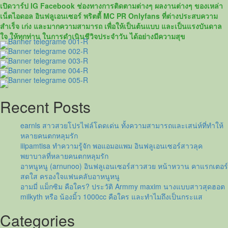
ชิ
เปิดวาร์ป IG Facebook ช่องทางการติดตามต่างๆ ผลงานต่างๆ ของเหล่า
ดาว
เน็ตไอดอล อินฟลูเอนเซอร์ พริตตี้ MC PR Onlyfans ที่ต่างประสบความ
Onlyfans
สำเร็จ เก่ง และมากความสามารถ เพื่อให้เป็นต้นแบบ และเป็นแรงบันดาล
หุ่น
ใจ ให้ทุกท่าน ในการดำเนินชีวิจประจำวัน ได้อย่างมีความสุข
แซ่บ
สุด
เซ็กซี่
18+
Recent Posts
earnls สาวสวยโปรไฟล์โดดเด่น ทั้งความสามารถและเสน่ห์ที่ทำให้
หลายคนตกหลุมรัก
iiipamtisa ทำความรู้จัก พอแอมอแพม อินฟลูเอนเซอร์สาวลุค
พยาบาลที่หลายคนตกหลุมรัก
อาหนูหนู (arnunoo) อินฟลูเอนเซอร์สาวสวย หน้าหวาน คาแรกเตอร์
สดใส ครองใจแฟนคลับอาหนูหนู
อามมี่ แม็กซิม คือใคร? ประวัติ Armmy maxim นางแบบสาวสุดฮอต
milkyth หรือ น้องมิ้ว 1000cc คือใคร และทำไมถึงเป็นกระแส
Categories