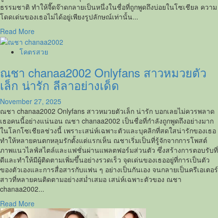
ธรรมชาติ ทำให้จี๊ดจ๊าดกลายเป็นหนึ่งในชื่อที่ถูกพูดถึงบ่อยในโซเชียล ความ
โดดเด่นของเธอไม่ได้อยู่เพียงรูปลักษณ์เท่านั้น...
Read
Read More
more
about
โคตรสวย
จี๊ด
ณชา chanaa2002 Onlyfans สาวหมวยตัว
จ๊าด
ยุติ
เล็ก น่ารัก ลีลาอย่างเด็ด
การ
ถ่าย
November 27, 2025
Onlyfans
ณชา chanaa2002 Onlyfans สาวหมวยตัวเล็ก น่ารัก บอกเลยไม่ควรพลาด
18+
เธอคนนี้อย่างแน่นอน ณชา chanaa2002 เป็นชื่อที่กำลังถูกพูดถึงอย่างมาก
อย่าง
ในโลกโซเชียลช่วงนี้ เพราะเสน่ห์เฉพาะตัวและบุคลิกที่สดใสน่ารักของเธอ
ถาวร
ทำให้หลายคนตกหลุมรักตั้งแต่แรกเห็น ณชาเริ่มเป็นที่รู้จักจากการโพสต์
สู่
ภาพแนวไลฟ์สไตล์และแฟชั่นผ่านแพลตฟอร์มส่วนตัว ซึ่งสร้างการตอบรับที่
การ
ดีและทำให้มีผู้ติดตามเพิ่มขึ้นอย่างรวดเร็ว จุดเด่นของเธออยู่ที่การเป็นตัว
เป็น
ของตัวเองและการสื่อสารกับแฟน ๆ อย่างเป็นกันเอง จนกลายเป็นครีเอเตอร์
ดารา
สาวที่หลายคนติดตามอย่างสม่ำเสมอ เสน่ห์เฉพาะตัวของ ณชา
สาว
chanaa2002...
แสน
Read
Read More
สวย
more