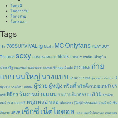
โคตรดี
โคตรวาร์ป
โคตรสวย
โคตรหล่อ
Tags
Onlyfans
MC
ig
789SURVIVAL
PLAYBOY
18+
Maxim
sexy
tiktok
Thailand
กรณิศ เล้าสุบิน
SONRAY MUSIC
TRINITY
ถ่าย
ดาว tiktok
ประเสริฐ
ซิตคอมเป็นต่อ
คณะหมอลำแพรวพราวแสงทอง
แบบ
นมใหญ่
นางแบบ
นางแบบเกาหลี
นุ่น ลลดา
ประณยา ลี้
ผู้ชาย
ผู้หญิง
พริตตี้
พริตตี้งานมอเตอร์โชว์
ปฐมากุล
ประภัสรา คงพนัส
รับงานถ่ายแบบ
สวย
พิธีกร
รายการ ก็มาดิคร้าบ
พัชชี่
สาวน้อย
หนุ่มหล่อ
หล่อ
สาวเกาหลี
อามมี่ แม็กซิม
เบอร์ 16
อดีตภรรยา ผู้ใหญ่บ้านฟินแลนด์
เซ็กซี่
เน็ตไอดอล
อ๊ะอาย 4EVE
เพลง ปล่อยน้ำใส่นาน้อง
เหมยหลิน