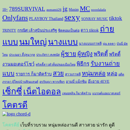
MC
ig
789SURVIVAL
18+
Maxim
aumamii26
noonlalada
sexy
Onlyfans
tiktok
PLAYBOY Thailand
SONRAY MUSIC
ถ่าย
ดาว tiktok
กรณิศ เล้าสุบินประเสริฐ
TRINITY
ซิตคอมเป็นต่อ
แบบ
นมใหญ่
นางแบบ
นางแบบเกาหลี
นุ่น ลลดา
บันนี่ มัด
ผู้ชาย
ผู้หญิง
พริตตี้
พริตตี้
ไหม
ประณยา ลี้ปฐมากุล
ประภัสรา คงพนัส
รับงานถ่าย
พิธีกร
งานมอเตอร์โชว์
พริตตี้สาวตัวท็อปของเมืองไทย
สวย
แบบ
หนุ่มหล่อ
หล่อ
รายการ ก็มาดิคร้าบ
สาวเกาหลี
อดีต
อ๊ะอาย 4EVE
อามมี่ แม็กซิม
ภรรยา ผู้ใหญ่บ้านฟินแลนด์
อรกัญญา พากเพียร
เซ็กซี่
เน็ตไอดอล
เหมยหลิน ก็มาดิคร้าบ
แบรนด์แอมบาสเดอร์
โคตรดี
โคตรดีย์
เว็บที่รวบรวม หนุ่มหล่องานดี สาวสวย น่ารัก ดูดี