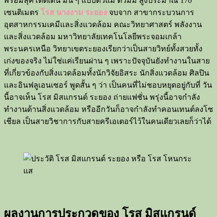
พร้อมลุคโดดเด่น มั่น ๆ แบบตัวแม่ ตัวมัม สูงประมาณ 170
เซนติเมตร
โรส นางงาม ระยอง
จบจาก สาขากระบวนการ
อุตสาหกรรมเคมีและสิ่งแวดล้อม คณะวิทยาศาสตร์ พลังงาน
และสิ่งแวดล้อม มหาวิทยาลัยเทคโนโลยีพระจอมเกล้า
พระนครเหนือ วิทยาเขตระยองเรียกว่าเป็นสายวิทย์ทั้งสวยทั้ง
เก่งของจริง ไม่ใช่แค่เรียนผ่าน ๆ เพราะปัจจุบันยังทำงานในสาย
ที่เกี่ยวข้องกับสิ่งแวดล้อมทั้งนักวิจัยอิสระ นักสิ่งแวดล้อม ศิลปิน
และอินฟลูเอนเซอร์ พูดสั้น ๆ ว่า เป็นคนที่ไม่ชอบหยุดอยู่กับที่ วัน
นี้อาจเห็น โรส มิสแกรนด์ ระยอง ถ่ายแฟชั่น พรุ่งนี้อาจกำลัง
ทำงานด้านสิ่งแวดล้อม หรืออีกวันก็อาจกำลังทำคอนเทนต์ลงโซ
เชียล เป็นสายวิชาการกับสายครีเอเตอร์ไว้ในคนเดียวเลยก็ว่าได้
ผลงานการประกวดของ โรส มิสแกรนด์