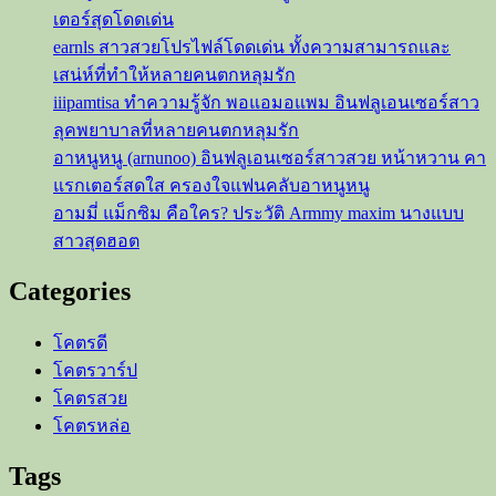
เตอร์สุดโดดเด่น
earnls สาวสวยโปรไฟล์โดดเด่น ทั้งความสามารถและ
เสน่ห์ที่ทำให้หลายคนตกหลุมรัก
iiipamtisa ทำความรู้จัก พอแอมอแพม อินฟลูเอนเซอร์สาว
ลุคพยาบาลที่หลายคนตกหลุมรัก
อาหนูหนู (arnunoo) อินฟลูเอนเซอร์สาวสวย หน้าหวาน คา
แรกเตอร์สดใส ครองใจแฟนคลับอาหนูหนู
อามมี่ แม็กซิม คือใคร? ประวัติ Armmy maxim นางแบบ
สาวสุดฮอต
Categories
โคตรดี
โคตรวาร์ป
โคตรสวย
โคตรหล่อ
Tags