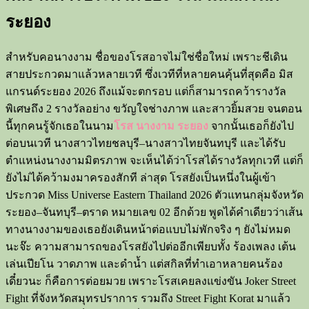
ระยอง
สำหรับคอนางงาม ชื่อของโรสอาจไม่ใช่ชื่อใหม่ เพราะชีเดิน
สายประกวดมาแล้วหลายเวที ซึ่งเวทีที่หลายคนคุ้นที่สุดคือ มิส
แกรนด์ระยอง 2026 ถึงแม้จะตกรอบ แต่ก็สามารถคว้ารางวัล
พิเศษถึง 2 รางวัลอย่าง ขวัญใจช่างภาพ และสาวยิ้มสวย จนตอน
นี้ทุกคนรู้จักเธอในนาม
โรส นางงาม ระยอง
จากนั้นเธอก็ยังไป
ต่อบนเวที นางสาวไทยชลบุรี–นางสาวไทยจันทบุรี และได้รับ
ตำแหน่งนางงามมิตรภาพ จะเห็นได้ว่าโรสได้รางวัลทุกเวที แต่ก็
ยังไม่ได้คว้ามงมาครองสักที ล่าสุด โรสยังเป็นหนึ่งในผู้เข้า
ประกวด Miss Universe Eastern Thailand 2026 ตัวแทนกลุ่มจังหวัด
ระยอง–จันทบุรี–ตราด หมายเลข 02 อีกด้วย พูดได้คำเดียวว่าเส้น
ทางนางงามของเธอยังเดินหน้าต่อแบบไม่พักจริง ๆ ยังไม่หมด
นะจ๊ะ ความสามารถของโรสยังไปต่ออีกเพียบทั้ง ร้องเพลง เต้น
เล่นเปียโน วาดภาพ และดำน้ำ แต่สกิลที่ทำเอาหลายคนร้อง
เดี๋ยวนะ ก็คือการต่อยมวย เพราะโรสเคยลงแข่งขัน Joker Street
Fight ที่จังหวัดสมุทรปราการ รวมถึง Street Fight Korat มาแล้ว