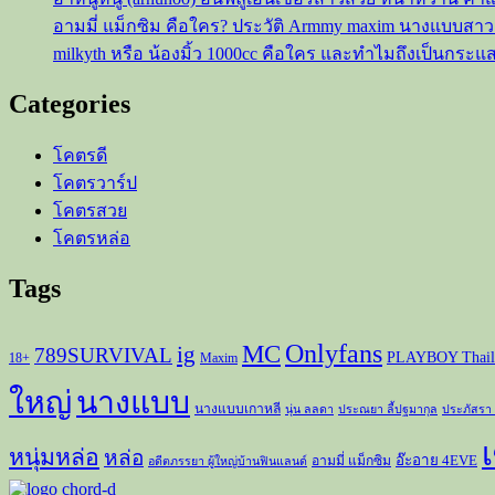
อามมี่ แม็กซิม คือใคร? ประวัติ Armmy maxim นางแบบสา
milkyth หรือ น้องมิ้ว 1000cc คือใคร และทำไมถึงเป็นกระแ
Categories
โคตรดี
โคตรวาร์ป
โคตรสวย
โคตรหล่อ
Tags
Onlyfans
MC
ig
789SURVIVAL
PLAYBOY Thail
18+
Maxim
ใหญ่
นางแบบ
นางแบบเกาหลี
นุ่น ลลดา
ประณยา ลี้ปฐมากุล
ประภัสรา
เ
หนุ่มหล่อ
หล่อ
อ๊ะอาย 4EVE
อามมี่ แม็กซิม
อดีตภรรยา ผู้ใหญ่บ้านฟินแลนด์