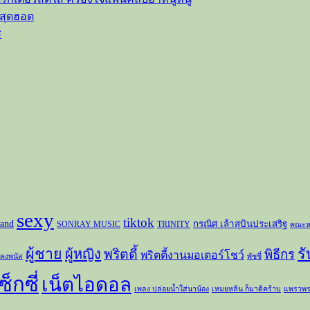
วสุดฮอต
ส
sexy
tiktok
and
กรณิศ เล้าสุบินประเสริฐ
SONRAY MUSIC
TRINITY
คณะห
ผู้ชาย
ร
ผู้หญิง
พริตตี้
พิธีกร
พริตตี้งานมอเตอร์โชว์
 คงพนัส
พัชชี่
ซ็กซี่
เน็ตไอดอล
เพลง ปล่อยน้ำใส่นาน้อง
เหมยหลิน ก็มาดิคร้าบ
แพรวพร