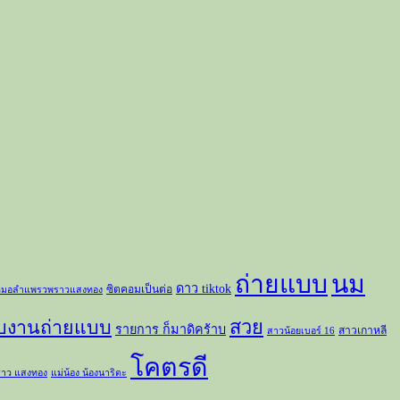
ถ่ายแบบ
นม
ดาว tiktok
ซิตคอมเป็นต่อ
มอลำแพรวพราวแสงทอง
สวย
ับงานถ่ายแบบ
รายการ ก็มาดิคร้าบ
สาวเกาหลี
สาวน้อยเบอร์ 16
โคตรดี
าว แสงทอง
แม่น้อง น้องนาริตะ