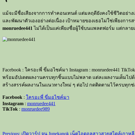
แม้จะมีชื่อเสียงจากการทำคอนเทนต์ แต่มลฤดียังคงใช้ชีวิตอย
และพัฒนาตัวเองอย่างต่อเนื่อง เป้าหมายของเธอไม่ใช่เพียงการสร
monruedee441
ไม่ได้เป็นแค่เพียงชื่อผู้ใช้บนแพลตฟอร์ม แต่ก
Facebook : ใครอะพี่ ขี่มอไซค์มา Instagram : monruedee441 T
พร้อมอัปเดตผลงานครบทุกชิ้นแบบไม่พลาด แต่ละผลงานเต็มไปด้วยเ
สร้างสรรค์ผลงานในแนวทางใหม่ ๆ ต่อไป กดติดตามไว้ครบทุกช่
Facebook
:
ใครอะพี่ ขี่มอไซค์มา
Instagram
:
monruedee441
TikTok
:
monruedee989
Post
Previous:
เปิดวาร์ป จูน Junekanok เน็ตไอดอลสาวสวยสไตล์เกาหลี ห