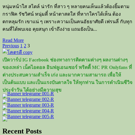
รัก
หนุ่มหน้าใส สไตล์ น่ารัก ที่สาว ๆ หลายคนเห็นแล้วต้องยิ้มตาม
กราฟิค รัชวิศน์ หนุ่มตี๋ หน้าตาสดใส ที่หากใครได้เห็น ต้อง
ตกหลุมรัก เขาแน่ ๆ เพราะความเป็นคนอัธยาศัยดี เฟรนลี่ กับทุก
คนที่ได้พบเจอ คุยสนุก เข้าถึงง่าย แถมยังเป็น...
Read
Read More
Posts
more
Previous
1
2
3
about
pagination
กราฟิค
เปิดวาร์ป IG Facebook ช่องทางการติดตามต่างๆ ผลงานต่างๆ
รัช
ของเหล่า เน็ตไอดอล อินฟลูเอนเซอร์ พริตตี้ MC PR Onlyfans ที่
วิ
ต่างประสบความสำเร็จ เก่ง และมากความสามารถ เพื่อให้
ศน์
เป็นต้นแบบ และเป็นแรงบันดาลใจ ให้ทุกท่าน ในการดำเนินชีวิจ
หนุ่ม
ประจำวัน ได้อย่างมีความสุข
หน้า
ใส
สไตล์
น่า
รัก
Recent Posts
เห็น