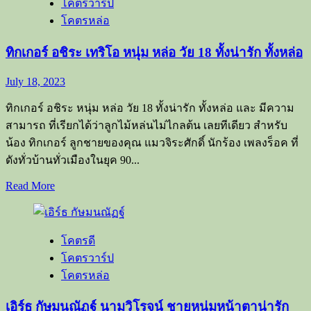
โคตรวาร์ป
ชัย
โคตรหล่อ
หนุ่ม
น้อยห
ทิกเกอร์ อชิระ เทริโอ หนุ่ม หล่อ วัย 18 ทั้งน่ารัก ทั้งหล่อ
น้า
ใส
July 18, 2023
วัย
18
ทิกเกอร์ อชิระ หนุ่ม หล่อ วัย 18 ทั้งน่ารัก ทั้งหล่อ และ มีความ
หล่อ
สามารถ ที่เรียกได้ว่าลูกไม้หล่นไม่ไกลต้น เลยทีเดียว สำหรับ
น่า
น้อง ทิกเกอร์ ลูกชายของคุณ แมวจิระศักดิ์ นักร้อง เพลงร็อค ที่
รัก
ดังทั่วบ้านทั่วเมืองในยุค​ 90​...
อัธยาศัย
Read
Read More
ดี
more
มี
about
ทิก
เสน่ห์
โคตรดี
เกอร์
โคตรวาร์ป
อชิร
โคตรหล่อ
ะ
เท
เอิร์ธ กัษมนณัฏฐ์ นามวิโรจน์ ชายหนุ่มหน้าตาน่ารัก