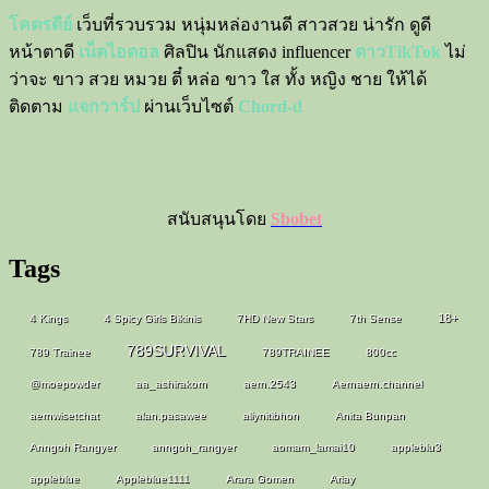
โคตรดีย์
เว็บที่รวบรวม หนุ่มหล่องานดี สาวสวย น่ารัก ดูดี
หน้าตาดี
เน็ตไอดอล
ศิลปิน นักแสดง influencer
ดาวTikTok
ไม่
ว่าจะ ขาว สวย หมวย ตี๋ หล่อ ขาว ใส ทั้ง หญิง ชาย ให้ได้
ติดตาม
แจกวาร์ป
ผ่านเว็บไซต์
Chord-d
สนับสนุนโดย
Sbobet
Tags
18+
4 Kings
4 Spicy Girls Bikinis
7HD New Stars
7th Sense
789SURVIVAL
789 Trainee
789TRAINEE
800cc
@moepowder
aa_ashirakorn
aern.2543
Aernaern.channel
aernwisetchat
alan.pasawee
allynitibhon
Anita Bunpan
Anngoh Rangyer
anngoh_rangyer
aomam_lamai10
appleblu3
appleblue
Appleblue1111
Arara Gomen
Ariay