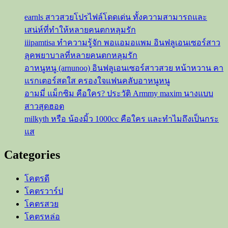
แล้ว
earnls สาวสวยโปรไฟล์โดดเด่น ทั้งความสามารถและ
ต้อง
เสน่ห์ที่ทำให้หลายคนตกหลุมรัก
ยิ้ม
iiipamtisa ทำความรู้จัก พอแอมอแพม อินฟลูเอนเซอร์สาว
ตาม
ลุคพยาบาลที่หลายคนตกหลุมรัก
อาหนูหนู (arnunoo) อินฟลูเอนเซอร์สาวสวย หน้าหวาน คา
แรกเตอร์สดใส ครองใจแฟนคลับอาหนูหนู
อามมี่ แม็กซิม คือใคร? ประวัติ Armmy maxim นางแบบ
สาวสุดฮอต
milkyth หรือ น้องมิ้ว 1000cc คือใคร และทำไมถึงเป็นกระ
แส
Categories
โคตรดี
โคตรวาร์ป
โคตรสวย
โคตรหล่อ