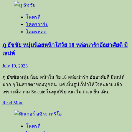
about
ไอ
โคตรดี
แซค
โคตรวาร์ป
ชิน
โคตรหล่อ
ดนัย
หนุ่ม
ภู ธัชชัย หนุ่มน้อยหน้าใสวัย 18 หล่อน่ารักอัธยาศัยดี มี
หล่อ
เสน่ห์
สมา
ร์ท
July 19, 2023
ทายาท
ธุรกิจ
ภู ธัชชัย หนุ่มน้อย หน้าใส วัย 18 หล่อน่ารัก อัธยาศัยดี มีเสน่ห์
พลาสติก
มาก ๆ ในสายตาของทุกคน แค่เห็นรูป ก็ทำให้ใจละลายแล้ว
เพราะมีความ So cute ในทุกกิริยาบถ ไม่ว่าจะ ยืน เดิน...
Read
Read More
more
about
ภู
โคตรดี
ธัช