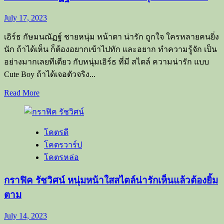
ริโอ
หนุ่ม
July 17, 2023
หล่อ
เอิร์ธ กัษมนณัฏฐ์ ชายหนุ่ม หน้าตา น่ารัก ถูกใจ ใครหลายคนยิ่ง
วัย
18
นัก​ ถ้าได้เห็น ก็ต้องอยากเข้าไปทัก และอยาก ทำความรู้จัก เป็น
ทั้ง
อย่างมากเลยทีเดียว​ กับหนุ่มเอิร์ธ ที่มี สไตล์ ความน่ารัก แบบ
น่า
Cute Boy ถ้าได้เจอตัวจริง...
รัก
Read
Read More
ทั้ง
more
หล่อ
about
เอิร์ธ
โคตรดี
กัษ
โคตรวาร์ป
มนณัฏฐ์
โคตรหล่อ
นาม
วิโรจน์
กราฟิค รัชวิศน์ หนุ่มหน้าใสสไตล์น่ารักเห็นแล้วต้องยิ้ม
ชาย
ตาม
หนุ่ม
หน้าตา
July 14, 2023
น่า