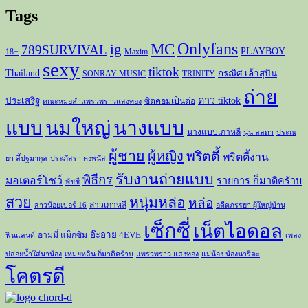
Tags
Onlyfans
MC
ig
789SURVIVAL
PLAYBOY
18+
Maxim
sexy
tiktok
Thailand
กรณิศ เล้าสุบิน
SONRAY MUSIC
TRINITY
ถ่าย
ดาว tiktok
ประเสริฐ
ซิตคอมเป็นต่อ
คณะหมอลำแพรวพราวแสงทอง
แบบ
นมใหญ่
นางแบบ
นางแบบเกาหลี
นุ่น ลลดา
ประณ
ผู้ชาย
ผู้หญิง
พริตตี้
พริตตี้งาน
ยา ลี้ปฐมากุล
ประภัสรา คงพนัส
รับงานถ่ายแบบ
พิธีกร
มอเตอร์โชว์
รายการ ก็มาดิคร้าบ
พัชชี่
สวย
หนุ่มหล่อ
หล่อ
สาวเกาหลี
สาวน้อยเบอร์ 16
อดีตภรรยา ผู้ใหญ่บ้าน
เซ็กซี่
เน็ตไอดอล
อ๊ะอาย 4EVE
อามมี่ แม็กซิม
ฟินแลนด์
เพลง
ปล่อยน้ำใส่นาน้อง
เหมยหลิน ก็มาดิคร้าบ
แพรวพราว แสงทอง
แม่น้อง น้องนาริตะ
โคตรดี