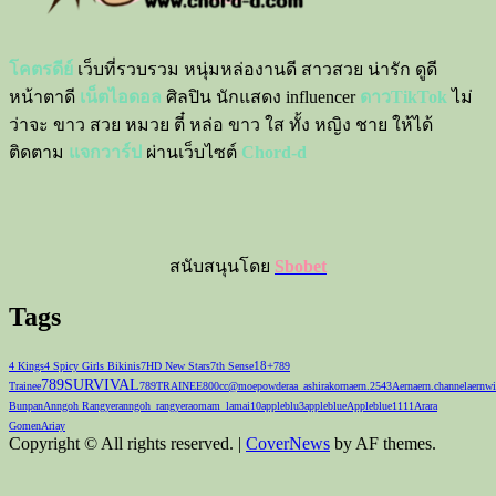
โคตรดีย์
เว็บที่รวบรวม หนุ่มหล่องานดี สาวสวย น่ารัก ดูดี
หน้าตาดี
เน็ตไอดอล
ศิลปิน นักแสดง influencer
ดาวTikTok
ไม่
ว่าจะ ขาว สวย หมวย ตี๋ หล่อ ขาว ใส ทั้ง หญิง ชาย ให้ได้
ติดตาม
แจกวาร์ป
ผ่านเว็บไซต์
Chord-d
สนับสนุนโดย
Sbobet
Tags
18+
4 Kings
4 Spicy Girls Bikinis
7HD New Stars
7th Sense
789
789SURVIVAL
Trainee
789TRAINEE
800cc
@moepowder
aa_ashirakorn
aern.2543
Aernaern.channel
aernwi
Bunpan
Anngoh Rangyer
anngoh_rangyer
aomam_lamai10
appleblu3
appleblue
Appleblue1111
Arara
Gomen
Ariay
Copyright © All rights reserved.
|
CoverNews
by AF themes.