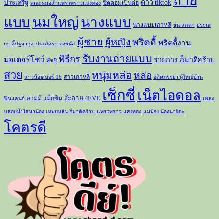
ถ่าย
ดาว tiktok
ประเสริฐ
ซิตคอมเป็นต่อ
คณะหมอลำแพรวพราวแสงทอง
แบบ
นมใหญ่
นางแบบ
นางแบบเกาหลี
นุ่น ลลดา
ประณ
ผู้ชาย
ผู้หญิง
พริตตี้
พริตตี้งาน
ยา ลี้ปฐมากุล
ประภัสรา คงพนัส
รับงานถ่ายแบบ
พิธีกร
มอเตอร์โชว์
รายการ ก็มาดิคร้าบ
พัชชี่
สวย
หนุ่มหล่อ
หล่อ
สาวเกาหลี
สาวน้อยเบอร์ 16
อดีตภรรยา ผู้ใหญ่บ้าน
เซ็กซี่
เน็ตไอดอล
อ๊ะอาย 4EVE
อามมี่ แม็กซิม
ฟินแลนด์
เพลง
ปล่อยน้ำใส่นาน้อง
เหมยหลิน ก็มาดิคร้าบ
แพรวพราว แสงทอง
แม่น้อง น้องนาริตะ
โคตรดี