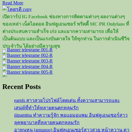
Read
Read More
more
about
เปิดวาร์ป IG Facebook ช่องทางการติดตามต่างๆ ผลงานต่างๆ
วิว
ของเหล่า เน็ตไอดอล อินฟลูเอนเซอร์ พริตตี้ MC PR Onlyfans ที่
กุล
ต่างประสบความสำเร็จ เก่ง และมากความสามารถ เพื่อให้
วุฒิ
เป็นต้นแบบ และเป็นแรงบันดาลใจ ให้ทุกท่าน ในการดำเนินชีวิจ
นัก
ประจำวัน ได้อย่างมีความสุข
แบดมินตัน
ผู้
คว้า
แชมป์
โลก
Recent Posts
ชาย
เดี่ยว
earnls สาวสวยโปรไฟล์โดดเด่น ทั้งความสามารถและ
คน
เสน่ห์ที่ทำให้หลายคนตกหลุมรัก
ล่าสุด
iiipamtisa ทำความรู้จัก พอแอมอแพม อินฟลูเอนเซอร์สาว
จาก
BWF
ลุคพยาบาลที่หลายคนตกหลุมรัก
อาหนูหนู (arnunoo) อินฟลูเอนเซอร์สาวสวย หน้าหวาน คา