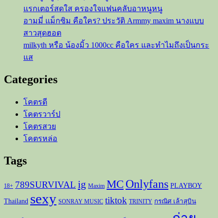
แรกเตอร์สดใส ครองใจแฟนคลับอาหนูหนู
อามมี่ แม็กซิม คือใคร? ประวัติ Armmy maxim นางแบบ
สาวสุดฮอต
milkyth หรือ น้องมิ้ว 1000cc คือใคร และทำไมถึงเป็นกระ
แส
Categories
โคตรดี
โคตรวาร์ป
โคตรสวย
โคตรหล่อ
Tags
Onlyfans
MC
ig
789SURVIVAL
PLAYBOY
18+
Maxim
sexy
tiktok
Thailand
กรณิศ เล้าสุบิน
SONRAY MUSIC
TRINITY