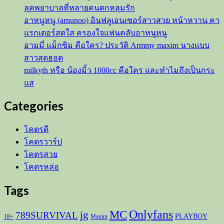
ลุคพยาบาลที่หลายคนตกหลุมรัก
อาหนูหนู (arnunoo) อินฟลูเอนเซอร์สาวสวย หน้าหวาน คา
แรกเตอร์สดใส ครองใจแฟนคลับอาหนูหนู
อามมี่ แม็กซิม คือใคร? ประวัติ Armmy maxim นางแบบ
สาวสุดฮอต
milkyth หรือ น้องมิ้ว 1000cc คือใคร และทำไมถึงเป็นกระ
แส
Categories
โคตรดี
โคตรวาร์ป
โคตรสวย
โคตรหล่อ
Tags
Onlyfans
MC
ig
789SURVIVAL
PLAYBOY
18+
Maxim