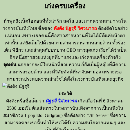
เก่งครบเครื่อง
ถ้าพูดถึงเน็ตไอดอลที่ทั้งน่ารัก
สดใส
และมากความสามารถใน
วงการบันเทิงไทย
ชื่อของ
ตังตัง
นัฐรุจี
วิศวนารถ
ต้องติดโผอย่าง
แน่นอน
เพราะเธอคนนี้คือสาวสายหวานที่ไม่ได้มีดีแค่หน้าตา
เท่านั้น
แต่ยังเต็มไปด้วยความสามารถหลากหลายด้าน
ทั้งร้อง
เต้น
พิธีกร
และล่าสุดกับบทบาท
CEO
สาวสุดเก่ง
เรียกได้ว่าเป็น
อีกหนึ่งสาวสวยแห่งยุคที่มาแรงและเก่งครบเครื่องตัวจริง
จุดเด่น
นอกจากจะมีใบหน้าที่สวยหวาน
ก็ยังเป็นผู้หญิงที่มีความ
สามารถรอบด้าน
และมีวิสัยทัศน์ที่น่าจับตามอง
เพราะเธอ
สามารถประสบความสำเร็จได้ทั้งในวงการบันเทิงและธุรกิจ
ประวัติ
ตังตัง
หรือชื่อเต็มว่า
นัฐรุจี
วิศวนารถ
เกิดเมื่อวันที่
6
สิงหาคม
2536
เธอเริ่มต้นเส้นทางในวงการบันเทิงจากการเป็นหนึ่งใน
สมาชิกวง
T-pop
Idol
Girlgroup
ชื่อดังอย่าง
“
7
th
Sense”
ซึ่งความ
สามารถของเธอนั้นทำให้เธอได้รับความสนใจจากแฟน
ๆ
และ
เป็นที่รู้จักในวงกว้าง