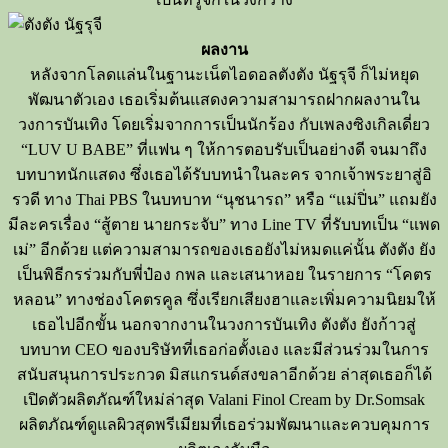
ผลงาน
หลังจากโลดแล่นในฐานะเน็ตไอดอล
ตังตัง
นัฐรุจี
ก็ไม่หยุด
พัฒนาตัวเอง
เธอเริ่มต้นแสดงความสามารถฝากผลงานใน
วงการบันเทิง
โดยเริ่มจากการเป็นนักร้อง
กับเพลงซิงเกิลเดี่ยว
“
LUV
U
BABE”
ที่แฟน
ๆ
ให้การตอบรับเป็นอย่างดี
จนมาถึง
บทบาทนักแสดง
ซึ่งเธอได้รับบทนำในละคร
จากเจ้าพระยาสู่อิ
รวดี
ทาง
Thai
PBS
ในบทบาท
“นุชนารถ”
หรือ
“แม่ปิ่น”
แถมยัง
มีละครเรื่อง
“สู้ตาย
นายกระจับ”
ทาง
Line
TV
ที่รับบทเป็น
“แพด
เม่”
อีกด้วย
แต่ความสามารถของเธอยังไม่หมดแค่นั้น
ตังตัง
ยัง
เป็นพิธีกรร่วมกับพี่ป๋อง
กพล
และเสนาหอย
ในรายการ
“โคตร
หลอน”
ทางช่องโคตรคูล
ซึ่งเรียกเสียงฮาและเพิ่มความนิยมให้
เธอไปอีกขั้น
นอกจากงานในวงการบันเทิง
ตังตัง
ยังก้าวสู่
บทบาท
CEO
ของบริษัทที่เธอก่อตั้งเอง
และมีส่วนร่วมในการ
สนับสนุนการประกวด
มิสแกรนด์สงขลาอีกด้วย
ล่าสุดเธอก็ได้
เปิดตัวผลิตภัณฑ์ใหม่ล่าสุด
Valani
Finol
Cream
by
Dr.Somsak
ผลิตภัณฑ์ดูแลผิวสุดพรีเมียมที่เธอร่วมพัฒนาและควบคุมการ