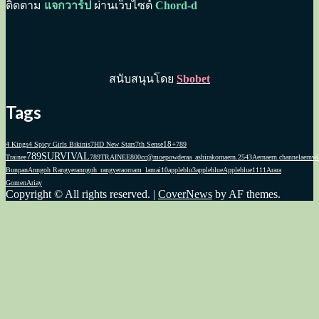
ติดตาม
แจกวาร์ป
ผ่านเว็บไซต์
Chord-d
สนับสนุนโดย
Sbobet
Tags
18+
4 Kings
4 Spicy Girls Bikinis
7HD New Stars
7th Sense
789
789SURVIVAL
Trainee
789TRAINEE
800cc
@moepowder
aa_ashirakorn
aern.2543
Aernaern.channel
aernwi
Bunpan
Anngoh Rangyer
anngoh_rangyer
aomam_lamai10
appleblu3
appleblue
Appleblue1111
Arara
Gomen
Ariay
Copyright © All rights reserved.
|
CoverNews
by AF themes.