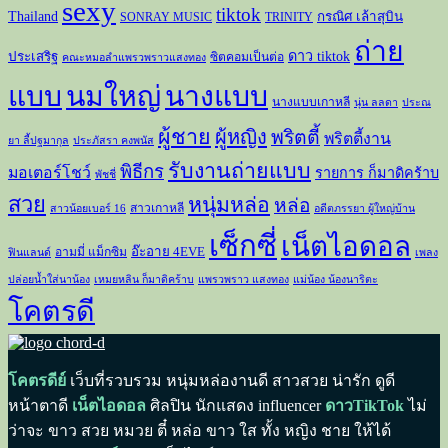
sexy
tiktok
Thailand
กรณิศ เล้าสุบิน
SONRAY MUSIC
TRINITY
ถ่าย
ดาว tiktok
ประเสริฐ
ซิตคอมเป็นต่อ
คณะหมอลำแพรวพราวแสงทอง
แบบ
นมใหญ่
นางแบบ
นางแบบเกาหลี
นุ่น ลลดา
ประณ
ผู้ชาย
ผู้หญิง
พริตตี้
พริตตี้งาน
ยา ลี้ปฐมากุล
ประภัสรา คงพนัส
รับงานถ่ายแบบ
พิธีกร
มอเตอร์โชว์
รายการ ก็มาดิคร้าบ
พัชชี่
สวย
หนุ่มหล่อ
หล่อ
สาวเกาหลี
สาวน้อยเบอร์ 16
อดีตภรรยา ผู้ใหญ่บ้าน
เซ็กซี่
เน็ตไอดอล
อ๊ะอาย 4EVE
อามมี่ แม็กซิม
ฟินแลนด์
เพลง
ปล่อยน้ำใส่นาน้อง
เหมยหลิน ก็มาดิคร้าบ
แพรวพราว แสงทอง
แม่น้อง น้องนาริตะ
โคตรดี
โคตรดีย์
เว็บที่รวบรวม หนุ่มหล่องานดี สาวสวย น่ารัก ดูดี
หน้าตาดี
เน็ตไอดอล
ศิลปิน นักแสดง influencer
ดาวTikTok
ไม่
ว่าจะ ขาว สวย หมวย ตี๋ หล่อ ขาว ใส ทั้ง หญิง ชาย ให้ได้