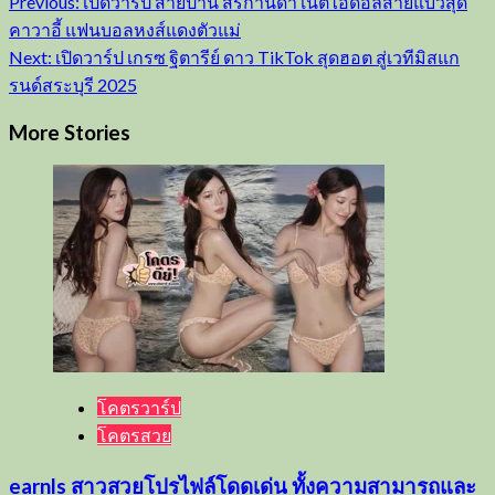
Post
Previous:
เปิดวาร์ป สายป่าน สิริกานดา เน็ตไอดอลสายแบ๊วสุด
คาวาอี้ แฟนบอลหงส์แดงตัวแม่
navigation
Next:
เปิดวาร์ป เกรซ ฐิตารีย์ ดาว TikTok สุดฮอต สู่เวทีมิสแก
รนด์สระบุรี 2025
More Stories
โคตรวาร์ป
โคตรสวย
earnls สาวสวยโปรไฟล์โดดเด่น ทั้งความสามารถและ