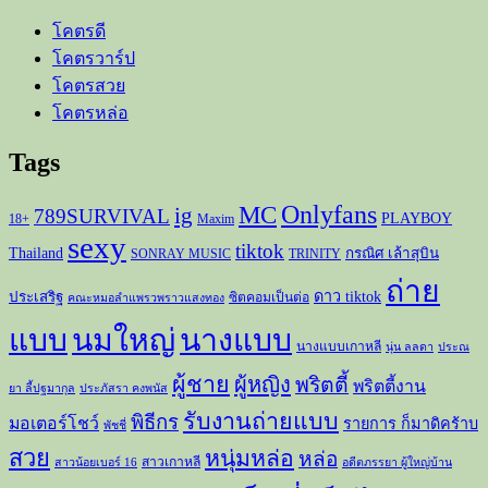
โคตรดี
โคตรวาร์ป
โคตรสวย
โคตรหล่อ
Tags
Onlyfans
MC
ig
789SURVIVAL
PLAYBOY
18+
Maxim
sexy
tiktok
Thailand
กรณิศ เล้าสุบิน
SONRAY MUSIC
TRINITY
ถ่าย
ดาว tiktok
ประเสริฐ
ซิตคอมเป็นต่อ
คณะหมอลำแพรวพราวแสงทอง
แบบ
นมใหญ่
นางแบบ
นางแบบเกาหลี
นุ่น ลลดา
ประณ
ผู้ชาย
ผู้หญิง
พริตตี้
พริตตี้งาน
ยา ลี้ปฐมากุล
ประภัสรา คงพนัส
รับงานถ่ายแบบ
พิธีกร
มอเตอร์โชว์
รายการ ก็มาดิคร้าบ
พัชชี่
สวย
หนุ่มหล่อ
หล่อ
สาวเกาหลี
สาวน้อยเบอร์ 16
อดีตภรรยา ผู้ใหญ่บ้าน