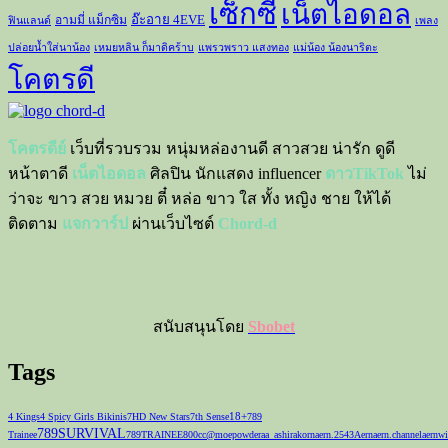
เซ็กซี่
เน็ตไอดอล
อ๊ะอาย 4EVE
อามมี่ แม็กซิม
ฟินแลนด์
เพลง
ปล่อยน้ำใส่นาน้อง
เหมยหลิน ก็มาดิคร้าบ
แพรวพราว แสงทอง
แม่น้อง น้องนาริตะ
โคตรดี
โคตรดีย์
เว็บที่รวบรวม หนุ่มหล่องานดี สาวสวย น่ารัก ดูดี
หน้าตาดี
เน็ตไอดอล
ศิลปิน นักแสดง influencer
ดาวTikTok
ไม่
ว่าจะ ขาว สวย หมวย ตี๋ หล่อ ขาว ใส ทั้ง หญิง ชาย ให้ได้
ติดตาม
แจกวาร์ป
ผ่านเว็บไซต์
Chord-d
สนับสนุนโดย
Sbobet
Tags
18+
4 Kings
4 Spicy Girls Bikinis
7HD New Stars
7th Sense
789
789SURVIVAL
Trainee
789TRAINEE
800cc
@moepowder
aa_ashirakorn
aern.2543
Aernaern.channel
aernwi