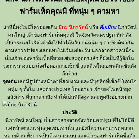
ฟาร์มเห็ดคุณมิ
ที่หนุ่ม ๆ ตามหา
นาทีนี้คงไม่มีใครฮอตเกิน
มิกะ นิภารัตน์
หรือ
ดีเจมิกะ
นิภารัตน์
คนใหญ่
เจ้าของฟาร์มเห็ดคุณมิ
ในจังหวัดนครปฐม
ที่กำลัง
เป็นกระแสไวรัลโด่งดังไปทั่วไต้หวัน
จนหนุ่ม
ๆ
ต่างชาติพากัน
ตามหาวาร์ปของเธอแทบไม่เว้นแต่ละวัน
นอกจากสาวคนนี้จะ
เป็นเจ้าของฟาร์มเห็ดที่สวยแซ่บสะดุดตาแล้ว
ก็ยังเป็นที่รู้จักใน
วงการนางแบบ
เน็ตไอดอลสายเซ็กซี่
และดีเจในแอพพลิเคชั่นดัง
อีกด้วย
จุดเด่น
เธอมีรูปร่างหน้าตาที่สวยงาม และมีบุคลิกที่เซ็กซี่
โดนใจ
หนุ่ม
ๆ
ทั้งใน และต่างประเทศ
โดยฉายา
เจ้าของไฟหน้าสุด
อลังการ
ที่ถูกกล่าวถึง ทำให้เป็นที่ดึงดูด และพูดถึงอย่างมาก
ประวัติ
นิภารัตน์
คนใหญ่
เป็นสาวสวยจากจังหวัดนครปฐม
ที่ไม่ได้มีดี
แค่หน้าตาและหุ่นสุดแซ่บเท่านั้น
แต่ยังมีความสามารถหลาก
หลายด้าน
ทั้งการเป็นดีเจ
นางแบบ
และเจ้าของฟาร์มเห็ดชื่อดัง