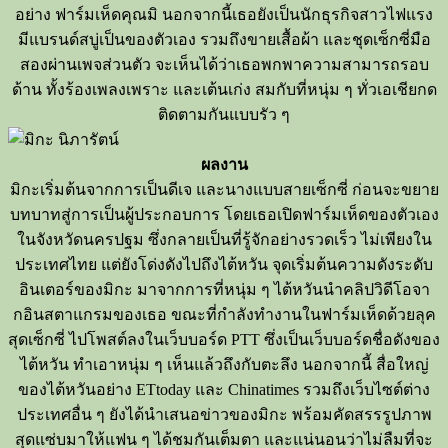
อย่าง
ฟาร์มเห็ดคุณมิ
นอกจากนี้เธอยังเป็นนักธุรกิจสาวไฟแรง
มีแบรนด์สบู่เป็นของตัวเอง
รวมถึงขายเสื้อผ้า และชุดเซ็กซี่มือ
สองผ่านเพจส่วนตัว
จะเห็นได้ว่าเธอพกพาความสามารถรอบ
ด้าน
ทั้งร้องเพลงเพราะ และเต้นเก่ง
สมกับที่หนุ่ม
ๆ
ทั่วเอเชียกด
ติดตามกันแบบรัว ๆ
ผลงาน
มิกะ
เริ่มต้นจากการเป็นดีเจ และนางแบบสายเซ็กซี่
ก่อนจะขยาย
บทบาทสู่การเป็นผู้ประกอบการ
โดยเธอเปิดฟาร์มเห็ดของตัวเอง
ในจังหวัดนครปฐม
ซึ่งกลายเป็นที่รู้จักอย่างรวดเร็ว
ไม่เพียงใน
ประเทศไทย
แต่ยังโด่งดังไปถึงไต้หวัน
จุดเริ่มต้นความดังระดับ
อินเตอร์ของมิกะ
มาจากการที่หนุ่ม
ๆ
ไต้หวันนำคลิปวิดีโอจา
กอินสตาแกรมของเธอ
ขณะที่กำลังทำงานในฟาร์มเห็ดด้วยลุค
สุดเซ็กซี่
ไปโพสต์ลงในเว็บบอร์ด
PTT
ซึ่งเป็นเว็บบอร์ดชื่อดังของ
ไต้หวัน
ทำเอาหนุ่ม
ๆ
เห็นแล้วถึงกับตะลึง
นอกจากนี้
สื่อใหญ่
ของไต้หวันอย่าง
ETtoday
และ
Chinatimes
รวมถึงเว็บไซต์ต่าง
ประเทศอื่น
ๆ
ยังได้นำเสนอข่าวของมิกะ
พร้อมคัดสรรรูปภาพ
สุดแซ่บมาให้แฟน
ๆ
ได้ชมกันเต็มตา
และแน่นอนว่าไม่ลืมที่จะ