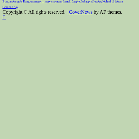
Bunpan
Anngoh Rangyer
anngoh_rangyer
aomam_lamai10
appleblu3
appleblue
Appleblue1111
Arara
Gomen
Ariay
Copyright © All rights reserved.
|
CoverNews
by AF themes.