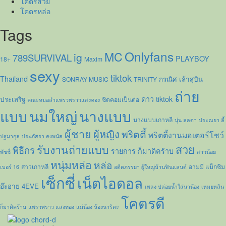
โคตรสวย
โคตรหล่อ
Tags
Onlyfans
MC
ig
789SURVIVAL
PLAYBOY
18+
Maxim
sexy
tiktok
Thailand
กรณิศ เล้าสุบิน
SONRAY MUSIC
TRINITY
ถ่าย
ดาว tiktok
ประเสริฐ
ซิตคอมเป็นต่อ
คณะหมอลำแพรวพราวแสงทอง
แบบ
นมใหญ่
นางแบบ
นางแบบเกาหลี
นุ่น ลลดา
ประณยา ลี้
ผู้ชาย
ผู้หญิง
พริตตี้
พริตตี้งานมอเตอร์โชว์
ปฐมากุล
ประภัสรา คงพนัส
รับงานถ่ายแบบ
สวย
พิธีกร
รายการ ก็มาดิคร้าบ
พัชชี่
สาวน้อย
หนุ่มหล่อ
หล่อ
สาวเกาหลี
อามมี่ แม็กซิม
เบอร์ 16
อดีตภรรยา ผู้ใหญ่บ้านฟินแลนด์
เซ็กซี่
เน็ตไอดอล
อ๊ะอาย 4EVE
เพลง ปล่อยน้ำใส่นาน้อง
เหมยหลิน
โคตรดี
ก็มาดิคร้าบ
แพรวพราว แสงทอง
แม่น้อง น้องนาริตะ