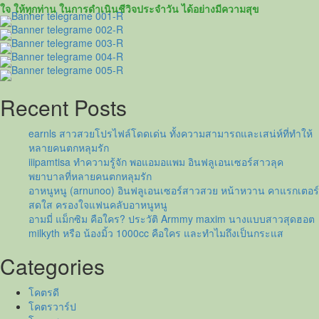
ป
ใจ ให้ทุกท่าน ในการดำเนินชีวิจประจำวัน ได้อย่างมีความสุข
พีพี
ปุ
ญญ์
ปรีดี
จาก
บท
Recent Posts
‘แม่
ปราง’
earnls สาวสวยโปรไฟล์โดดเด่น ทั้งความสามารถและเสน่ห์ที่ทำให้
ใน
หลายคนตกหลุมรัก
ละคร
iiipamtisa ทำความรู้จัก พอแอมอแพม อินฟลูเอนเซอร์สาวลุค
เรื่อง
พยาบาลที่หลายคนตกหลุมรัก
พรหม
อาหนูหนู (arnunoo) อินฟลูเอนเซอร์สาวสวย หน้าหวาน คาแรกเตอร์
ลิขิต
สดใส ครองใจแฟนคลับอาหนูหนู
อามมี่ แม็กซิม คือใคร? ประวัติ Armmy maxim นางแบบสาวสุดฮอต
milkyth หรือ น้องมิ้ว 1000cc คือใคร และทำไมถึงเป็นกระแส
Categories
โคตรดี
โคตรวาร์ป