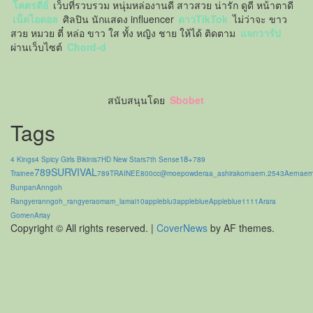
โคตรดีย์
เว็บที่รวบรวม หนุ่มหล่องานดี สาวสวย น่ารัก ดูดี หน้าตาดี
เน็ตไอดอล
ศิลปิน นักแสดง influencer
ดาวTikTok
ไม่ว่าจะ ขาว
สวย หมวย ตี๋ หล่อ ขาว ใส ทั้ง หญิง ชาย ให้ได้ ติดตาม
แจกวาร์ป
ผ่านเว็บไซต์
Chord-d
สนับสนุนโดย
Sbobet
Tags
18+
4 Kings
4 Spicy Girls Bikinis
7HD New Stars
7th Sense
789
789SURVIVAL
Trainee
789TRAINEE
800cc
@moepowder
aa_ashirakorn
aern.2543
Aernaer
Bunpan
Anngoh
Rangyer
anngoh_rangyer
aomam_lamai10
appleblu3
appleblue
Appleblue1111
Arara
Gomen
Ariay
Copyright © All rights reserved.
|
CoverNews
by AF themes.