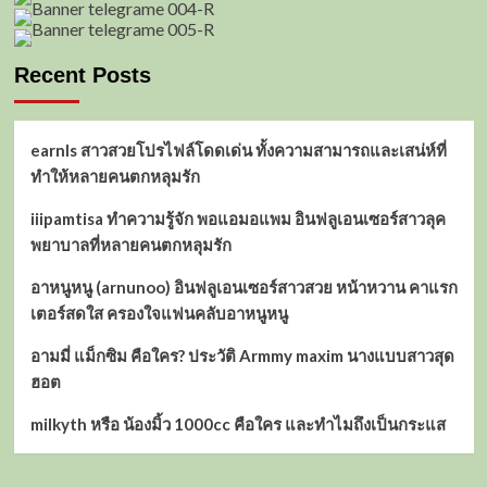
ทีม
ชาติ
ไทย
Recent Posts
ปัจจุบัน
บอก
เลย
เด็ด
earnls สาวสวยโปรไฟล์โดดเด่น ทั้งความสามารถและเสน่ห์ที่
มาก!
ทำให้หลายคนตกหลุมรัก
iiipamtisa ทำความรู้จัก พอแอมอแพม อินฟลูเอนเซอร์สาวลุค
พยาบาลที่หลายคนตกหลุมรัก
อาหนูหนู (arnunoo) อินฟลูเอนเซอร์สาวสวย หน้าหวาน คาแรก
เตอร์สดใส ครองใจแฟนคลับอาหนูหนู
อามมี่ แม็กซิม คือใคร? ประวัติ Armmy maxim นางแบบสาวสุด
ฮอต
milkyth หรือ น้องมิ้ว 1000cc คือใคร และทำไมถึงเป็นกระแส