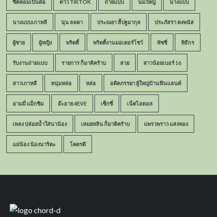
ซิตคอมเป็นต่อ
ดาว TIKTOK
ถ่ายแบบ
นมใหญ่
นางแบบ
นางแบบเกาหลี
นุ่น ลลดา
ประณยา ลี้ปฐมากุล
ประภัสรา คงพนัส
ผู้ชาย
ผู้หญิง
พริตตี้
พริตตี้งานมอเตอร์โชว์
พัชชี่
พิธีกร
รับงานถ่ายแบบ
รายการ ก็มาดิคร้าบ
สวย
สาวน้อยเบอร์ 16
สาวเกาหลี
หนุ่มหล่อ
หล่อ
อดีตภรรยา ผู้ใหญ่บ้านฟินแลนด์
อามมี่ แม็กซิม
อ๊ะอาย 4EVE
เซ็กซี่
เน็ตไอดอล
เพลง ปล่อยน้ำใส่นาน้อง
เหมยหลิน ก็มาดิคร้าบ
แพรวพราว แสงทอง
แม่น้อง น้องนาริตะ
โคตรดี