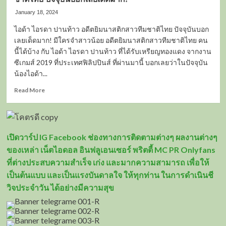
January 18, 2024
ไอด้า ไอรดา ปานท้าว อดีตยิมนาสติกสาวทีมชาติไทย ปัจจุบันบอก
เลยเด็ดมาก! มีใครจำสาวน้อย อดีตยิมนาสติกสาวทีมชาติไทย คน
นี้ได้บ้าง กับ ไอด้า ไอรดา ปานท้าว ที่ได้รับเหรียญทองแดง จากงาน
ซีเกมส์ 2019 ที่ประเทศฟิลิปปินส์ ที่ผ่านมานี้ บอกเลยว่าในปัจจุบัน
น้องไอด้า...
Read
Read More
more
about
เปิด
วาร์
เปิดวาร์ป IG Facebook ช่องทางการติดตามต่างๆ ผลงานต่างๆ
ป
ไอ
ของเหล่า เน็ตไอดอล อินฟลูเอนเซอร์ พริตตี้ MC PR Onlyfans
ด้า
ที่ต่างประสบความสำเร็จ เก่ง และมากความสามารถ เพื่อให้
ไอ
เป็นต้นแบบ และเป็นแรงบันดาลใจ ให้ทุกท่าน ในการดำเนินชี
รดา
ปาน
วิจประจำวัน ได้อย่างมีความสุข
ท้าว
อดีต
ยิมนาสติก
สาว