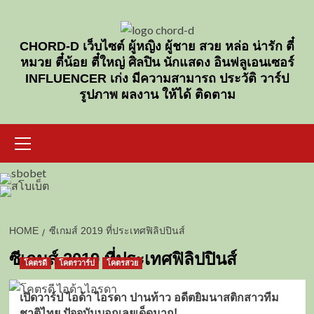
Skip
to
content
CHORD-D เว็บไซต์ ผู้หญิง ผู้ชาย สวย หล่อ น่ารัก ตี๋
หมวย ตี๋น้อย ตี๋ใหญ่ ศิลปิน นักแสดง อินฟลูเอนเซอร์
INFLUENCER เก่ง มีความสามารถ ประวัติ วาร์ป
รูปภาพ ผลงาน ให้ได้ ติดตาม
Primary
Menu
HOME
ซีเกมส์ 2019 ที่ประเทศฟิลิปปินส์
ซีเกมส์ 2019 ที่ประเทศฟิลิปปินส์
โคตรดี
โคตรวาร์ป
โคตรสวย
เปิดวาร์ป ไอด้า ไอรดา ปานท้าว อดีตยิมนาสติกสาวทีม
ชาติไทย ปัจจุบันบอกเลยเด็ดมาก!