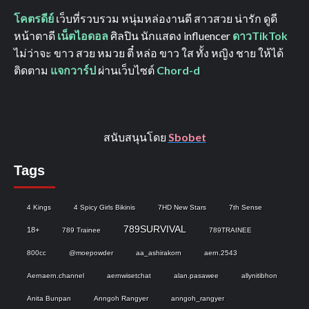
โคตรดีย์
เว็บที่รวบรวม หนุ่มหล่องานดี สาวสวย น่ารัก ดูดี
หน้าตาดี
เน็ตไอดอล
ศิลปิน นักแสดง influencer
ดาวTikTok
ไม่ว่าจะ ขาว สวย หมวย ตี๋ หล่อ ขาว ใส ทั้ง หญิง ชาย ให้ได้
ติดตาม
แจกวาร์ป
ผ่านเว็บไซต์
Chord-d
สนับสนุนโดย
Sbobet
Tags
4 Kings
4 Spicy Girls Bikinis
7HD New Stars
7th Sense
789SURVIVAL
18+
789 Trainee
789TRAINEE
800cc
@moepowder
aa_ashirakorn
aern.2543
Aernaern.channel
aernwisetchat
alan.pasawee
allynitibhon
Anita Bunpan
Anngoh Rangyer
anngoh_rangyer