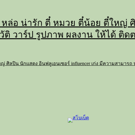
 หล่อ น่ารัก ตี๋ หมวย ตี๋น้อย ตี๋ใหญ
วัติ วาร์ป รูปภาพ ผลงาน ให้ได้ ติด
 ตี๋ใหญ่ ศิลปิน นักแสดง อินฟลูเอนเซอร์ influencer เก่ง มีความสามาร