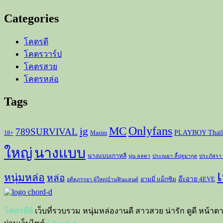
ค
ร้าบ
Categories
ที่
หนุ่ม
โคตรดี
ๆ
โคตรวาร์ป
เท
โคตรสวย
ใจ
โคตรหล่อ
ให้
Tags
ทั้ง
ประเทศ
Onlyfans
MC
ig
789SURVIVAL
PLAYBOY Thail
18+
Maxim
ใหญ่
นางแบบ
นางแบบเกาหลี
นุ่น ลลดา
ประณยา ลี้ปฐมากุล
ประภัสรา
เ
หนุ่มหล่อ
หล่อ
อ๊ะอาย 4EVE
อามมี่ แม็กซิม
อดีตภรรยา ผู้ใหญ่บ้านฟินแลนด์
โคตรดีย์
เว็บที่รวบรวม หนุ่มหล่องานดี สาวสวย น่ารัก ดูดี หน้าต