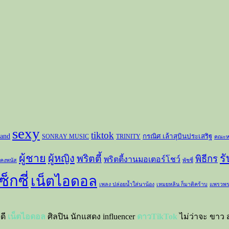
sexy
tiktok
and
กรณิศ เล้าสุบินประเสริฐ
SONRAY MUSIC
TRINITY
คณะห
ผู้ชาย
ร
ผู้หญิง
พริตตี้
พิธีกร
พริตตี้งานมอเตอร์โชว์
 คงพนัส
พัชชี่
ซ็กซี่
เน็ตไอดอล
เพลง ปล่อยน้ำใส่นาน้อง
เหมยหลิน ก็มาดิคร้าบ
แพรวพร
าดี
เน็ตไอดอล
ศิลปิน นักแสดง influencer
ดาวTikTok
ไม่ว่าจะ ขาว ส