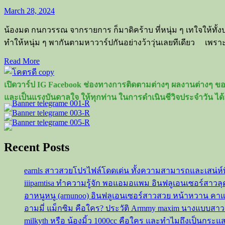
March 28, 2024
น้องมด กนกวรรณ จากรายการ ก็มาดิคร้าบ ที่หนุ่ม ๆ เทใจให้ทั
ทำให้หนุ่ม ๆ พากันตามหาวาร์ปกันอย่างว้าวุ่นเลยทีเดียว เพราะเ
Read
Read More
more
about
เปิดวาร์ป IG Facebook ช่องทางการติดตามต่างๆ ผลงานต่างๆ ของ
เปิด
และเป็นแรงบันดาลใจ ให้ทุกท่าน ในการดำเนินชีวิจประจำวัน ได้
วาร์
ป
น้อง
มด
Recent Posts
กนก
วรรณ
earnls สาวสวยโปรไฟล์โดดเด่น ทั้งความสามารถและเสน่ห์
จาก
iiipamtisa ทำความรู้จัก พอแอมอแพม อินฟลูเอนเซอร์สาว
รายการ
อาหนูหนู (arnunoo) อินฟลูเอนเซอร์สาวสวย หน้าหวาน ค
ก็
อามมี่ แม็กซิม คือใคร? ประวัติ Armmy maxim นางแบบสา
มาดิ
milkyth หรือ น้องมิ้ว 1000cc คือใคร และทำไมถึงเป็นกระแ