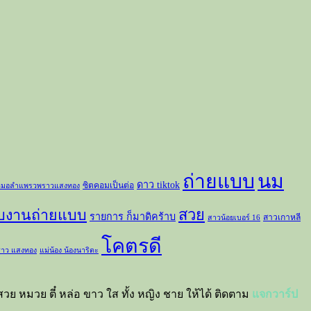
ถ่ายแบบ
นม
ดาว tiktok
ซิตคอมเป็นต่อ
มอลำแพรวพราวแสงทอง
สวย
ับงานถ่ายแบบ
รายการ ก็มาดิคร้าบ
สาวเกาหลี
สาวน้อยเบอร์ 16
โคตรดี
าว แสงทอง
แม่น้อง น้องนาริตะ
วย หมวย ตี๋ หล่อ ขาว ใส ทั้ง หญิง ชาย ให้ได้ ติดตาม
แจกวาร์ป