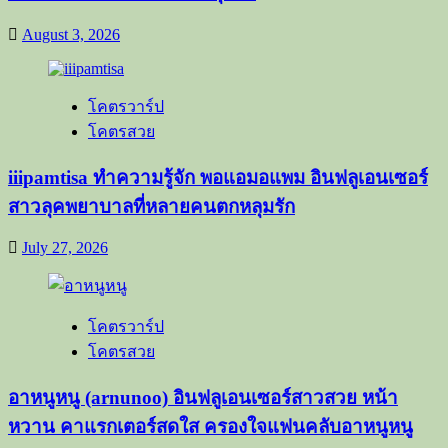
โคตรวาร์ป
โคตรสวย
อาหนูหนู (arnunoo) อินฟลูเอนเซอร์สาวสวย หน้า
หวาน คาแรกเตอร์สดใส ครองใจแฟนคลับอาหนูหนู
July 20, 2026
เปิดวาร์ป IG Facebook ช่องทางการติดตามต่างๆ ผลงานต่างๆ
ของเหล่า เน็ตไอดอล อินฟลูเอนเซอร์ พริตตี้ MC PR Onlyfans ที่
ต่างประสบความสำเร็จ เก่ง และมากความสามารถ เพื่อให้
เป็นต้นแบบ และเป็นแรงบันดาลใจ ให้ทุกท่าน ในการดำเนินชีวิจ
ประจำวัน ได้อย่างมีความสุข