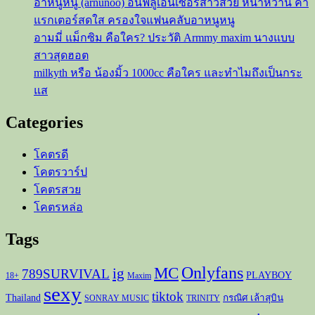
โคตรหล่อ
Tags
Onlyfans
MC
ig
789SURVIVAL
PLAYBOY
18+
Maxim
sexy
tiktok
Thailand
กรณิศ เล้าสุบิน
SONRAY MUSIC
TRINITY
ถ่าย
ดาว tiktok
ประเสริฐ
ซิตคอมเป็นต่อ
คณะหมอลำแพรวพราวแสงทอง
แบบ
นมใหญ่
นางแบบ
นางแบบเกาหลี
นุ่น ลลดา
ประณ
ผู้ชาย
ผู้หญิง
พริตตี้
พริตตี้งาน
ยา ลี้ปฐมากุล
ประภัสรา คงพนัส
รับงานถ่ายแบบ
พิธีกร
มอเตอร์โชว์
รายการ ก็มาดิคร้าบ
พัชชี่
สวย
หนุ่มหล่อ
หล่อ
สาวเกาหลี
สาวน้อยเบอร์ 16
อดีตภรรยา ผู้ใหญ่บ้าน
เซ็กซี่
เน็ตไอดอล
อ๊ะอาย 4EVE
อามมี่ แม็กซิม
ฟินแลนด์
เพลง
ปล่อยน้ำใส่นาน้อง
เหมยหลิน ก็มาดิคร้าบ
แพรวพราว แสงทอง
แม่น้อง น้องนาริตะ
โคตรดี