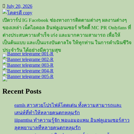
Recent Posts
earnls สาวสวยโปรไฟล์โดดเด่น ทั้งความสามารถและ
เสน่ห์ที่ทำให้หลายคนตกหลุมรัก
iiipamtisa ทำความรู้จัก พอแอมอแพม อินฟลูเอนเซอร์สาว
ลุคพยาบาลที่หลายคนตกหลุมรัก
อาหนูหนู (arnunoo) อินฟลูเอนเซอร์สาวสวย หน้าหวาน คา
แรกเตอร์สดใส ครองใจแฟนคลับอาหนูหนู
อามมี่ แม็กซิม คือใคร? ประวัติ Armmy maxim นางแบบ
สาวสุดฮอต
milkyth หรือ น้องมิ้ว 1000cc คือใคร และทำไมถึงเป็นกระ
แส
Categories
โคตรดี
โคตรวาร์ป
โคตรสวย