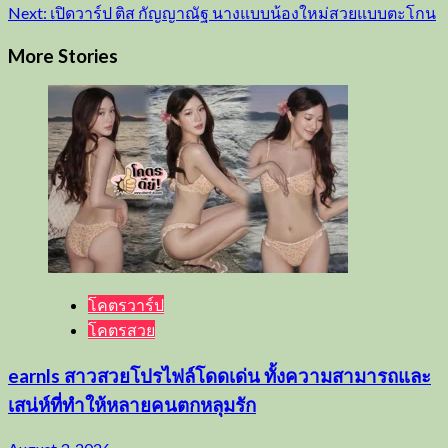
Next:
เปิดวาร์ป ติส กัญญาณัฐ นางแบบน้องใหม่สวยแบบตะโกน
More Stories
โคตรวาร์ป
โคตรสวย
earnls สาวสวยโปรไฟล์โดดเด่น ทั้งความสามารถและ
เสน่ห์ที่ทำให้หลายคนตกหลุมรัก