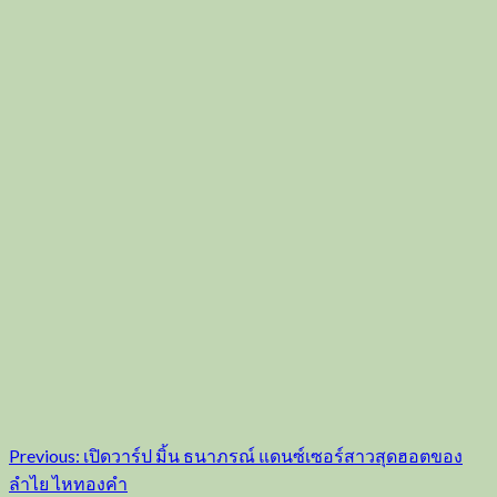
Post
Previous:
เปิดวาร์ป มิ้น ธนาภรณ์ แดนซ์เซอร์สาวสุดฮอตของ
ลำไย ไหทองคำ
navigation