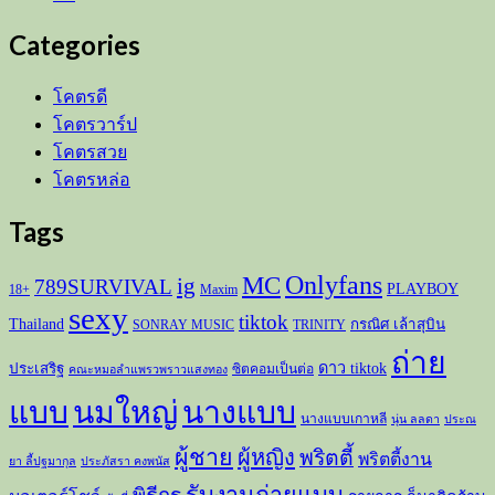
Categories
โคตรดี
โคตรวาร์ป
โคตรสวย
โคตรหล่อ
Tags
Onlyfans
MC
ig
789SURVIVAL
PLAYBOY
18+
Maxim
sexy
tiktok
Thailand
กรณิศ เล้าสุบิน
SONRAY MUSIC
TRINITY
ถ่าย
ดาว tiktok
ประเสริฐ
ซิตคอมเป็นต่อ
คณะหมอลำแพรวพราวแสงทอง
แบบ
นมใหญ่
นางแบบ
นางแบบเกาหลี
นุ่น ลลดา
ประณ
ผู้ชาย
ผู้หญิง
พริตตี้
พริตตี้งาน
ยา ลี้ปฐมากุล
ประภัสรา คงพนัส