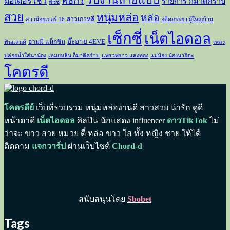
รับงานถ่ายแบบ
พิธีกร
มอเตอร์โชว์
รายการ ก็มาดิคร้าบ
พัชชี่
สวย
หนุ่มหล่อ
หล่อ
สาวเกาหลี
สาวน้อยเบอร์ 16
อดีตภรรยา ผู้ใหญ่บ้าน
เซ็กซี่
เน็ตไอดอล
อ๊ะอาย 4EVE
อามมี่ แม็กซิม
ฟินแลนด์
เพลง
ปล่อยน้ำใส่นาน้อง
เหมยหลิน ก็มาดิคร้าบ
แพรวพราว แสงทอง
แม่น้อง น้องนาริตะ
โคตรดี
โคตรดีย์
เว็บที่รวบรวม หนุ่มหล่องานดี สาวสวย น่ารัก ดูดี
หน้าตาดี
เน็ตไอดอล
ศิลปิน นักแสดง influencer
ดาวTikTok
ไม่
ว่าจะ ขาว สวย หมวย ตี๋ หล่อ ขาว ใส ทั้ง หญิง ชาย ให้ได้
ติดตาม
แจกวาร์ป
ผ่านเว็บไซต์
Chord-d
สนับสนุนโดย
Sbobet
Tags