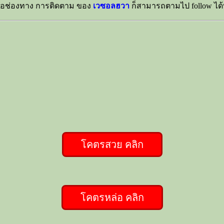
ือช่องทาง การติดตาม ของ
เวซอลฮวา
ก็สามารถตามไป follow ได้ที
โคตรสวย คลิก
โคตรหล่อ คลิก