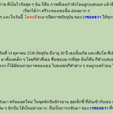
 ที่เป็นไวรัลสุด ๆ นั่น ก็คือ ภาพที่เธอกำลังโยนลูกเบสบอล แล้ว
เรียกได้ว่า สรีระของเธอนั้น อ่อนมาก ๆ
ๆ และในวันนี้
โคตรดี
จะมาเปิดภาพปัจจุบัน ของ
เวซอลฮวา
ให้ทุก
อวันที่ 14 ตุลาคม 2536 ปัจจุบัน มีอายุ 30 ปี เธอนั้นเกิด และเติบโต 
ั้งแต่เด็ก ๆ โดยกีฬาที่เธอ ชื่นชอบมากที่สุด นั่นก็คือ กีฬาเบสบอ
แรก ก็ได้มีคนถ่ายภาพของเธอ ไปลงเพจกีฬาต่าง ๆ จนถูกแชร์ว่อน ไป
ลับมา พร้อมลุคใหม่ ในชุดนักปั่นจักรยาน สุดเซ็กซี่ ที่มันเข้ากับเ
 ๆ นักปั่น ได้เป็นอย่างมาก ถือเป็นการกลับมา ของ
เวซอลฮวา
ที