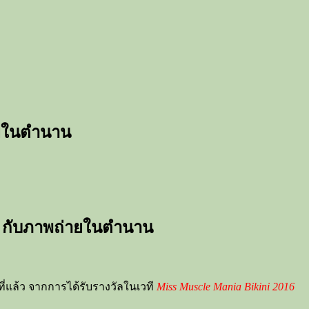
่ายในตำนาน
ยะ กับภาพถ่ายในตำนาน
ปีที่แล้ว จากการได้รับรางวัลในเวที
Miss Muscle Mania Bikini 2016