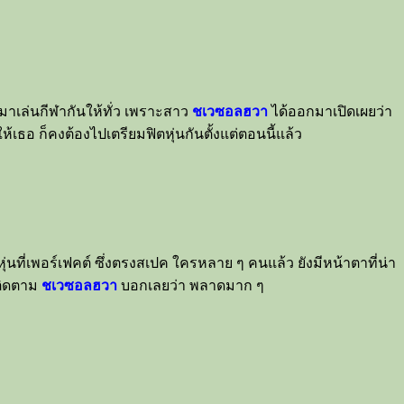
มาเล่นกีฬากันให้ทั่ว เพราะสาว
ชเวซอลฮวา
ได้ออกมาเปิดเผยว่า
เธอ ก็คงต้องไปเตรียมฟิตหุ่นกันตั้งแต่ตอนนี้แล้ว
นที่เพอร์เฟคต์ ซึ่งตรงสเปค ใครหลาย ๆ คนแล้ว ยังมีหน้าตาที่น่า
ดติดตาม
ชเวซอลฮวา
บอกเลยว่า พลาดมาก ๆ