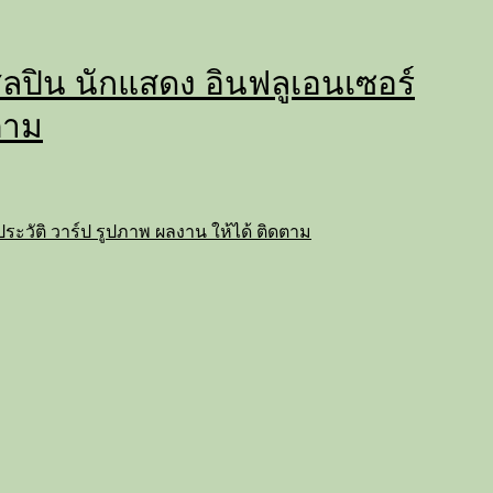
่ ศิลปิน นักแสดง อินฟลูเอนเซอร์
ตาม
ถ ประวัติ วาร์ป รูปภาพ ผลงาน ให้ได้ ติดตาม