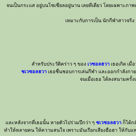
จนเป็นกระแส อยู่บนโซเชียลอยู่นาน เลยทีเดียว โดยเฉพาะภาพถ่าย
เหมาะกับการเป็น นักกีฬาสาวจริง 
สำหรับประวัติคร่าว ๆ ของ
เวซอลฮวา
เธอเกิด เมื่
ชเวซอลฮวา
เธอชื่นชอบการเล่นกีฬา และออกกำลังกาย มาต
จนเมื่อเธอ ได้ลงสนามครั้ง
และหลังจากที่เธอนั้น หายตัวไปร่วมปีกว่า ๆ
ชเวซอลฮวา
ก็ได้ก
ทำให้หลายคน ให้ความสนใจ เพราะมันเรียกเสียงฮือฮา ให้กับแฟน