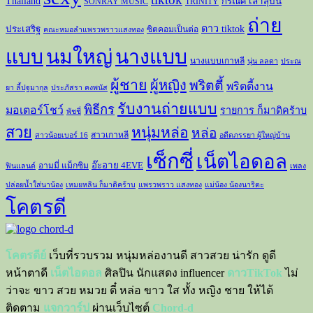
Thailand
กรณิศ เล้าสุบิน
SONRAY MUSIC
TRINITY
ถ่าย
ดาว tiktok
ประเสริฐ
ซิตคอมเป็นต่อ
คณะหมอลำแพรวพราวแสงทอง
แบบ
นมใหญ่
นางแบบ
นางแบบเกาหลี
นุ่น ลลดา
ประณ
ผู้ชาย
ผู้หญิง
พริตตี้
พริตตี้งาน
ยา ลี้ปฐมากุล
ประภัสรา คงพนัส
รับงานถ่ายแบบ
พิธีกร
มอเตอร์โชว์
รายการ ก็มาดิคร้าบ
พัชชี่
สวย
หนุ่มหล่อ
หล่อ
สาวเกาหลี
สาวน้อยเบอร์ 16
อดีตภรรยา ผู้ใหญ่บ้าน
เซ็กซี่
เน็ตไอดอล
อ๊ะอาย 4EVE
อามมี่ แม็กซิม
ฟินแลนด์
เพลง
ปล่อยน้ำใส่นาน้อง
เหมยหลิน ก็มาดิคร้าบ
แพรวพราว แสงทอง
แม่น้อง น้องนาริตะ
โคตรดี
โคตรดีย์
เว็บที่รวบรวม หนุ่มหล่องานดี สาวสวย น่ารัก ดูดี
หน้าตาดี
เน็ตไอดอล
ศิลปิน นักแสดง influencer
ดาวTikTok
ไม่
ว่าจะ ขาว สวย หมวย ตี๋ หล่อ ขาว ใส ทั้ง หญิง ชาย ให้ได้
ติดตาม
แจกวาร์ป
ผ่านเว็บไซต์
Chord-d