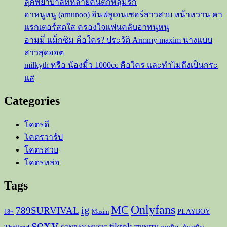
ลุคพยาบาลที่หลายคนตกหลุมรัก
ขวัญใจ
onlyfans
อาหนูหนู (arnunoo) อินฟลูเอนเซอร์สาวสวย หน้าหวาน คา
แรกเตอร์สดใส ครองใจแฟนคลับอาหนูหนู
อามมี่ แม็กซิม คือใคร? ประวัติ Armmy maxim นางแบบ
สาวสุดฮอต
milkyth หรือ น้องมิ้ว 1000cc คือใคร และทำไมถึงเป็นกระ
แส
Categories
โคตรดี
โคตรวาร์ป
โคตรสวย
โคตรหล่อ
Tags
Onlyfans
MC
ig
789SURVIVAL
PLAYBOY
18+
Maxim
sexy
tiktok