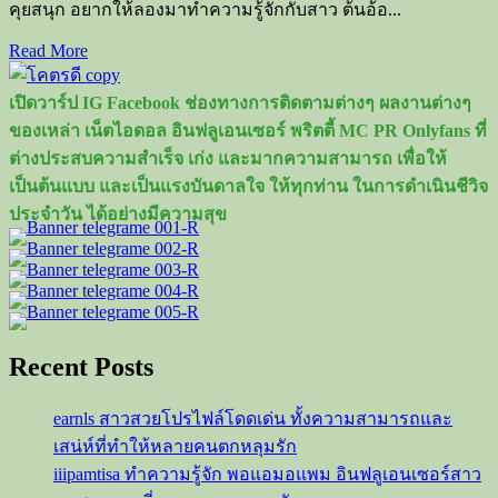
คุยสนุก อยากให้ลองมาทำความรู้จักกับสาว ต้นอ้อ...
Read
Read More
more
about
เปิดวาร์ป IG Facebook ช่องทางการติดตามต่างๆ ผลงานต่างๆ
เปิด
ของเหล่า เน็ตไอดอล อินฟลูเอนเซอร์ พริตตี้ MC PR Onlyfans ที่
วาร์
ต่างประสบความสำเร็จ เก่ง และมากความสามารถ เพื่อให้
ป
เป็นต้นแบบ และเป็นแรงบันดาลใจ ให้ทุกท่าน ในการดำเนินชีวิจ
ต้น
ประจำวัน ได้อย่างมีความสุข
อ้อ
จุฑามาศ
วี
เจ
สาว
Recent Posts
สวย
ตัว
earnls สาวสวยโปรไฟล์โดดเด่น ทั้งความสามารถและ
เล็ก
เสน่ห์ที่ทำให้หลายคนตกหลุมรัก
ขาว
iiipamtisa ทำความรู้จัก พอแอมอแพม อินฟลูเอนเซอร์สาว
เนียน