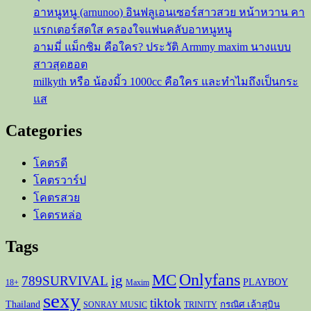
อาหนูหนู (arnunoo) อินฟลูเอนเซอร์สาวสวย หน้าหวาน คา
แรกเตอร์สดใส ครองใจแฟนคลับอาหนูหนู
อามมี่ แม็กซิม คือใคร? ประวัติ Armmy maxim นางแบบ
สาวสุดฮอต
milkyth หรือ น้องมิ้ว 1000cc คือใคร และทำไมถึงเป็นกระ
แส
Categories
โคตรดี
โคตรวาร์ป
โคตรสวย
โคตรหล่อ
Tags
Onlyfans
MC
ig
789SURVIVAL
PLAYBOY
18+
Maxim
sexy
tiktok
Thailand
กรณิศ เล้าสุบิน
SONRAY MUSIC
TRINITY