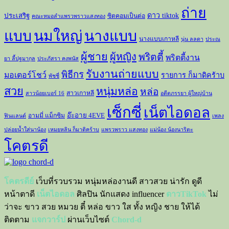
ถ่าย
ดาว tiktok
ประเสริฐ
ซิตคอมเป็นต่อ
คณะหมอลำแพรวพราวแสงทอง
แบบ
นมใหญ่
นางแบบ
นางแบบเกาหลี
นุ่น ลลดา
ประณ
ผู้ชาย
ผู้หญิง
พริตตี้
พริตตี้งาน
ยา ลี้ปฐมากุล
ประภัสรา คงพนัส
รับงานถ่ายแบบ
พิธีกร
มอเตอร์โชว์
รายการ ก็มาดิคร้าบ
พัชชี่
สวย
หนุ่มหล่อ
หล่อ
สาวเกาหลี
สาวน้อยเบอร์ 16
อดีตภรรยา ผู้ใหญ่บ้าน
เซ็กซี่
เน็ตไอดอล
อ๊ะอาย 4EVE
อามมี่ แม็กซิม
ฟินแลนด์
เพลง
ปล่อยน้ำใส่นาน้อง
เหมยหลิน ก็มาดิคร้าบ
แพรวพราว แสงทอง
แม่น้อง น้องนาริตะ
โคตรดี
โคตรดีย์
เว็บที่รวบรวม หนุ่มหล่องานดี สาวสวย น่ารัก ดูดี
หน้าตาดี
เน็ตไอดอล
ศิลปิน นักแสดง influencer
ดาวTikTok
ไม่
ว่าจะ ขาว สวย หมวย ตี๋ หล่อ ขาว ใส ทั้ง หญิง ชาย ให้ได้
ติดตาม
แจกวาร์ป
ผ่านเว็บไซต์
Chord-d