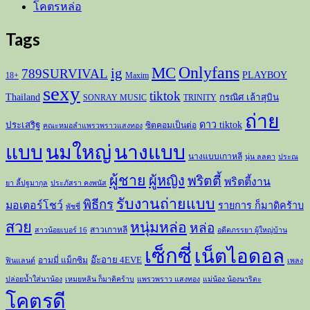
โคตรหล่อ
Tags
Onlyfans
MC
ig
789SURVIVAL
PLAYBOY
18+
Maxim
sexy
tiktok
Thailand
กรณิศ เล้าสุบิน
SONRAY MUSIC
TRINITY
ถ่าย
ดาว tiktok
ประเสริฐ
ซิตคอมเป็นต่อ
คณะหมอลำแพรวพราวแสงทอง
แบบ
นมใหญ่
นางแบบ
นางแบบเกาหลี
นุ่น ลลดา
ประณ
ผู้ชาย
ผู้หญิง
พริตตี้
พริตตี้งาน
ยา ลี้ปฐมากุล
ประภัสรา คงพนัส
รับงานถ่ายแบบ
พิธีกร
มอเตอร์โชว์
รายการ ก็มาดิคร้าบ
พัชชี่
สวย
หนุ่มหล่อ
หล่อ
สาวเกาหลี
สาวน้อยเบอร์ 16
อดีตภรรยา ผู้ใหญ่บ้าน
เซ็กซี่
เน็ตไอดอล
อ๊ะอาย 4EVE
อามมี่ แม็กซิม
ฟินแลนด์
เพลง
ปล่อยน้ำใส่นาน้อง
เหมยหลิน ก็มาดิคร้าบ
แพรวพราว แสงทอง
แม่น้อง น้องนาริตะ
โคตรดี