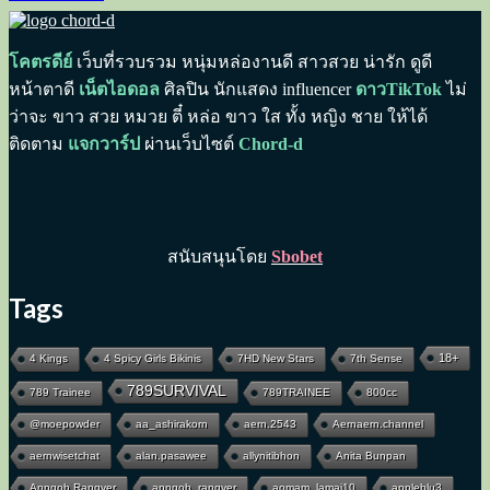
โคตรดีย์
เว็บที่รวบรวม หนุ่มหล่องานดี สาวสวย น่ารัก ดูดี
หน้าตาดี
เน็ตไอดอล
ศิลปิน นักแสดง influencer
ดาวTikTok
ไม่
ว่าจะ ขาว สวย หมวย ตี๋ หล่อ ขาว ใส ทั้ง หญิง ชาย ให้ได้
ติดตาม
แจกวาร์ป
ผ่านเว็บไซต์
Chord-d
สนับสนุนโดย
Sbobet
Tags
18+
4 Kings
4 Spicy Girls Bikinis
7HD New Stars
7th Sense
789SURVIVAL
789 Trainee
789TRAINEE
800cc
@moepowder
aa_ashirakorn
aern.2543
Aernaern.channel
aernwisetchat
alan.pasawee
allynitibhon
Anita Bunpan
Anngoh Rangyer
anngoh_rangyer
aomam_lamai10
appleblu3