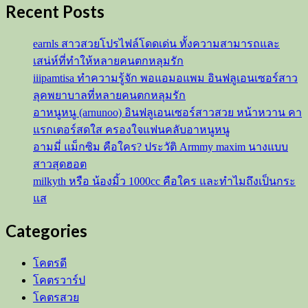
Recent Posts
สุ
ภาภร
สาว
earnls สาวสวยโปรไฟล์โดดเด่น ทั้งความสามารถและ
สุด
เสน่ห์ที่ทำให้หลายคนตกหลุมรัก
ฮอต
iiipamtisa ทำความรู้จัก พอแอมอแพม อินฟลูเอนเซอร์สาว
สวย
ลุคพยาบาลที่หลายคนตกหลุมรัก
หุ่น
อาหนูหนู (arnunoo) อินฟลูเอนเซอร์สาวสวย หน้าหวาน คา
โค
แรกเตอร์สดใส ครองใจแฟนคลับอาหนูหนู
รต
อามมี่ แม็กซิม คือใคร? ประวัติ Armmy maxim นางแบบ
แซ่บ
สาวสุดฮอต
milkyth หรือ น้องมิ้ว 1000cc คือใคร และทำไมถึงเป็นกระ
แส
Categories
โคตรดี
โคตรวาร์ป
โคตรสวย