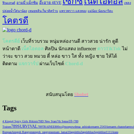
เซ็กซี่
เน็ตไอดอล
อ๊ะอาย 4EVE
อามมี่ แม็กซิม
ฟินแลนด์
เพลง
ปล่อยน้ำใส่นาน้อง
เหมยหลิน ก็มาดิคร้าบ
แพรวพราว แสงทอง
แม่น้อง น้องนาริตะ
โคตรดี
โคตรดีย์
เว็บที่รวบรวม หนุ่มหล่องานดี สาวสวย น่ารัก ดูดี
หน้าตาดี
เน็ตไอดอล
ศิลปิน นักแสดง influencer
ดาวTikTok
ไม่
ว่าจะ ขาว สวย หมวย ตี๋ หล่อ ขาว ใส ทั้ง หญิง ชาย ให้ได้
ติดตาม
แจกวาร์ป
ผ่านเว็บไซต์
Chord-d
สนับสนุนโดย
Sbobet
Tags
18+
4 Kings
4 Spicy Girls Bikinis
7HD New Stars
7th Sense
789
789SURVIVAL
Trainee
789TRAINEE
800cc
@moepowder
aa_ashirakorn
aern.2543
Aernaern.channel
aernwi
Bunpan
Anngoh Rangyer
anngoh_rangyer
aomam_lamai10
appleblu3
appleblue
Appleblue1111
Arara