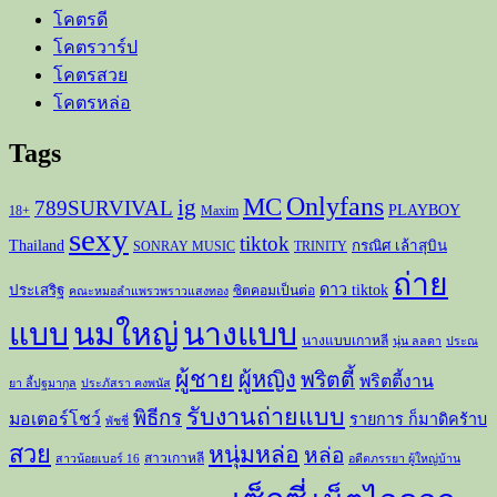
โคตรดี
โคตรวาร์ป
โคตรสวย
โคตรหล่อ
Tags
Onlyfans
MC
ig
789SURVIVAL
PLAYBOY
18+
Maxim
sexy
tiktok
Thailand
กรณิศ เล้าสุบิน
SONRAY MUSIC
TRINITY
ถ่าย
ดาว tiktok
ประเสริฐ
ซิตคอมเป็นต่อ
คณะหมอลำแพรวพราวแสงทอง
แบบ
นมใหญ่
นางแบบ
นางแบบเกาหลี
นุ่น ลลดา
ประณ
ผู้ชาย
ผู้หญิง
พริตตี้
พริตตี้งาน
ยา ลี้ปฐมากุล
ประภัสรา คงพนัส
รับงานถ่ายแบบ
พิธีกร
มอเตอร์โชว์
รายการ ก็มาดิคร้าบ
พัชชี่
สวย
หนุ่มหล่อ
หล่อ
สาวเกาหลี
สาวน้อยเบอร์ 16
อดีตภรรยา ผู้ใหญ่บ้าน