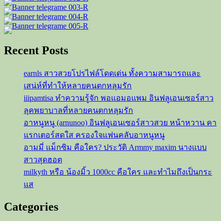
รี
เอ
เตอร์
ขวัญใจ
Recent Posts
ชาว
โซ
earnls สาวสวยโปรไฟล์โดดเด่น ทั้งความสามารถและ
เชีย
เสน่ห์ที่ทำให้หลายคนตกหลุมรัก
ล
iiipamtisa ทำความรู้จัก พอแอมอแพม อินฟลูเอนเซอร์สาว
ลุคพยาบาลที่หลายคนตกหลุมรัก
อาหนูหนู (arnunoo) อินฟลูเอนเซอร์สาวสวย หน้าหวาน คา
แรกเตอร์สดใส ครองใจแฟนคลับอาหนูหนู
อามมี่ แม็กซิม คือใคร? ประวัติ Armmy maxim นางแบบ
สาวสุดฮอต
milkyth หรือ น้องมิ้ว 1000cc คือใคร และทำไมถึงเป็นกระ
แส
Categories