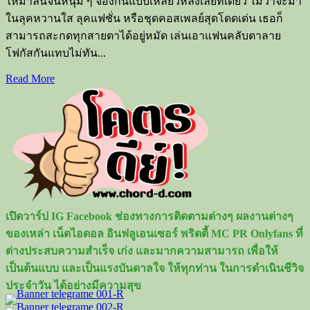
ให้มาล้นจนหนุ่ม ๆ จ้องกันแบบเหลียวหลังเลยทีเดียว ไม่ว่าจะมา
ในลุคหวานใส ลุคแฟชั่น หรือชุดคอสเพลย์สุดโดดเด่น เธอก็
สามารถสะกดทุกสายตาได้อยู่หมัด เล่นเอาแฟนคลับตาลาย
โฟกัสกันแทบไม่ทัน...
Read
Read More
more
about
Mewnii
มิว
มิว
แซ่
บทุ
กอณู
เปิดวาร์ป IG Facebook ช่องทางการติดตามต่างๆ ผลงานต่างๆ
จาก
ของเหล่า เน็ตไอดอล อินฟลูเอนเซอร์ พริตตี้ MC PR Onlyfans ที่
นาง
ต่างประสบความสำเร็จ เก่ง และมากความสามารถ เพื่อให้
แบบ
เป็นต้นแบบ และเป็นแรงบันดาลใจ ให้ทุกท่าน ในการดำเนินชีวิจ
สาว
ประจำวัน ได้อย่างมีความสุข
สู่
ค