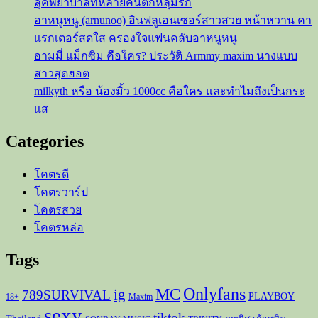
ลุคพยาบาลที่หลายคนตกหลุมรัก
อาหนูหนู (arnunoo) อินฟลูเอนเซอร์สาวสวย หน้าหวาน คา
แรกเตอร์สดใส ครองใจแฟนคลับอาหนูหนู
อามมี่ แม็กซิม คือใคร? ประวัติ Armmy maxim นางแบบ
สาวสุดฮอต
milkyth หรือ น้องมิ้ว 1000cc คือใคร และทำไมถึงเป็นกระ
แส
Categories
โคตรดี
โคตรวาร์ป
โคตรสวย
โคตรหล่อ
Tags
Onlyfans
MC
ig
789SURVIVAL
PLAYBOY
18+
Maxim
sexy
tiktok