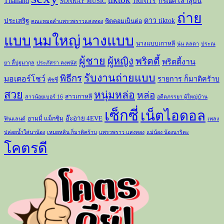
Thailand
กรณิศ เล้าสุบิน
SONRAY MUSIC
TRINITY
ถ่าย
ดาว tiktok
ประเสริฐ
ซิตคอมเป็นต่อ
คณะหมอลำแพรวพราวแสงทอง
แบบ
นมใหญ่
นางแบบ
นางแบบเกาหลี
นุ่น ลลดา
ประณ
ผู้ชาย
ผู้หญิง
พริตตี้
พริตตี้งาน
ยา ลี้ปฐมากุล
ประภัสรา คงพนัส
รับงานถ่ายแบบ
พิธีกร
มอเตอร์โชว์
รายการ ก็มาดิคร้าบ
พัชชี่
สวย
หนุ่มหล่อ
หล่อ
สาวเกาหลี
สาวน้อยเบอร์ 16
อดีตภรรยา ผู้ใหญ่บ้าน
เซ็กซี่
เน็ตไอดอล
อ๊ะอาย 4EVE
อามมี่ แม็กซิม
ฟินแลนด์
เพลง
ปล่อยน้ำใส่นาน้อง
เหมยหลิน ก็มาดิคร้าบ
แพรวพราว แสงทอง
แม่น้อง น้องนาริตะ
โคตรดี