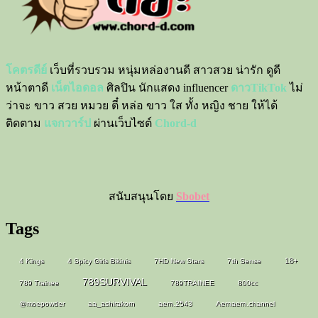
โคตรดีย์
เว็บที่รวบรวม หนุ่มหล่องานดี สาวสวย น่ารัก ดูดี
หน้าตาดี
เน็ตไอดอล
ศิลปิน นักแสดง influencer
ดาวTikTok
ไม่
ว่าจะ ขาว สวย หมวย ตี๋ หล่อ ขาว ใส ทั้ง หญิง ชาย ให้ได้
ติดตาม
แจกวาร์ป
ผ่านเว็บไซต์
Chord-d
สนับสนุนโดย
Sbobet
Tags
18+
4 Kings
4 Spicy Girls Bikinis
7HD New Stars
7th Sense
789SURVIVAL
789 Trainee
789TRAINEE
800cc
@moepowder
aa_ashirakorn
aern.2543
Aernaern.channel