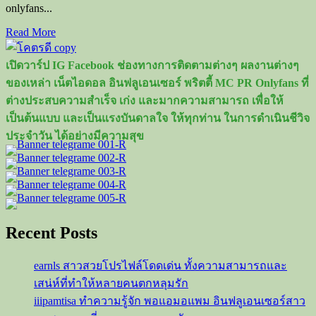
onlyfans...
Read
Read More
more
about
เปิดวาร์ป IG Facebook ช่องทางการติดตามต่างๆ ผลงานต่างๆ
mingdekza
ของเหล่า เน็ตไอดอล อินฟลูเอนเซอร์ พริตตี้ MC PR Onlyfans ที่
คือ
ต่างประสบความสำเร็จ เก่ง และมากความสามารถ เพื่อให้
ใคร?
เป็นต้นแบบ และเป็นแรงบันดาลใจ ให้ทุกท่าน ในการดำเนินชีวิจ
เปิด
ประจำวัน ได้อย่างมีความสุข
วาร์
ป
สาว
สวย
ที่
โซ
Recent Posts
เชีย
ล
earnls สาวสวยโปรไฟล์โดดเด่น ทั้งความสามารถและ
กำลัง
เสน่ห์ที่ทำให้หลายคนตกหลุมรัก
พูด
iiipamtisa ทำความรู้จัก พอแอมอแพม อินฟลูเอนเซอร์สาว
ถึง