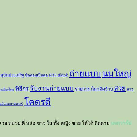
ถ่ายแบบ
นมใหญ่
ดาว tiktok
าสุบินประเสริฐ
ซิตคอมเป็นต่อ
สวย
รับงานถ่ายแบบ
พิธีกร
รายการ ก็มาดิคร้าบ
สาว
องเมืองไทย
โคตรดี
นด์แอมบาสเดอร์
วย หมวย ตี๋ หล่อ ขาว ใส ทั้ง หญิง ชาย ให้ได้ ติดตาม
แจกวาร์ป