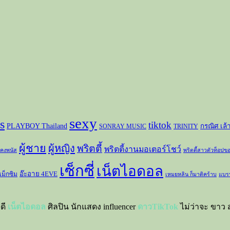
sexy
s
tiktok
PLAYBOY Thailand
กรณิศ เล้
SONRAY MUSIC
TRINITY
ผู้ชาย
ผู้หญิง
พริตตี้
พริตตี้งานมอเตอร์โชว์
 คงพนัส
พริตตี้สาวตัวท็อปข
เซ็กซี่
เน็ตไอดอล
อ๊ะอาย 4EVE
แม็กซิม
เหมยหลิน ก็มาดิคร้าบ
แบร
าดี
เน็ตไอดอล
ศิลปิน นักแสดง influencer
ดาวTikTok
ไม่ว่าจะ ขาว ส