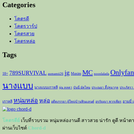
ล่าสุด
Categories
จาก
BWF
โคตรดี
โคตรวาร์ป
โคตรสวย
โคตรหล่อ
Tags
Onlyfan
MC
ig
789SURVIVAL
18+
Maxim
aumamii26
noonlalada
นางแบบ
นางแบบเกาหลี
นุ่น ลลดา
บันนี่ มัดไหม
ประณยา ลี้ปฐมากุล
ประภัสรา
หนุ่มหล่อ
หล่อ
เกาหลี
อามมี่ 
อดีตภรรยา ผู้ใหญ่บ้านฟินแลนด์
อรกัญญา พากเพียร
โคตรดีย์
เว็บที่รวบรวม หนุ่มหล่องานดี สาวสวย น่ารัก ดูดี หน้าต
ผ่านเว็บไซต์
Chord-d