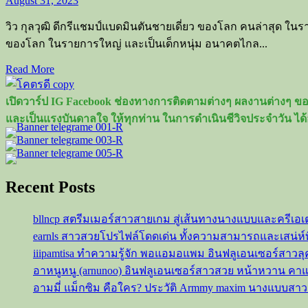
August 31, 2023
วิว กุลวุฒิ ดีกรีแชมป์แบดมินตันชายเดี่ยว ของโลก คนล่าสุด ในร
ของโลก ในรายการใหญ่ และเป็นเด็กหนุ่ม อนาคตไกล...
Read
Read More
more
about
เปิดวาร์ป IG Facebook ช่องทางการติดตามต่างๆ ผลงานต่างๆ ของ
วิว
และเป็นแรงบันดาลใจ ให้ทุกท่าน ในการดำเนินชีวิจประจำวัน ได้
กุล
วุฒิ
นัก
แบดมินตัน
Recent Posts
ผู้
คว้า
bllncp สตรีมเมอร์สาวสายเกม สู่เส้นทางนางแบบและครีเอเ
แชมป์
earnls สาวสวยโปรไฟล์โดดเด่น ทั้งความสามารถและเสน่ห์
โลก
iiipamtisa ทำความรู้จัก พอแอมอแพม อินฟลูเอนเซอร์สาว
ชาย
อาหนูหนู (arnunoo) อินฟลูเอนเซอร์สาวสวย หน้าหวาน ค
เดี่ยว
อามมี่ แม็กซิม คือใคร? ประวัติ Armmy maxim นางแบบสา
คน