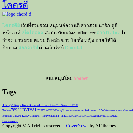
โคตรดี
โคตรดีย์
เว็บที่รวบรวม หนุ่มหล่องานดี สาวสวย น่ารัก ดูดี
หน้าตาดี
เน็ตไอดอล
ศิลปิน นักแสดง influencer
ดาวTikTok
ไม่
ว่าจะ ขาว สวย หมวย ตี๋ หล่อ ขาว ใส ทั้ง หญิง ชาย ให้ได้
ติดตาม
แจกวาร์ป
ผ่านเว็บไซต์
Chord-d
สนับสนุนโดย
Sbobet
Tags
18+
4 Kings
4 Spicy Girls Bikinis
7HD New Stars
7th Sense
789
789SURVIVAL
Trainee
789TRAINEE
800cc
@moepowder
aa_ashirakorn
aern.2543
Aernaern.channel
aernwi
Bunpan
Anngoh Rangyer
anngoh_rangyer
aomam_lamai10
appleblu3
appleblue
Appleblue1111
Arara
Gomen
Ariay
Copyright © All rights reserved.
|
CoverNews
by AF themes.