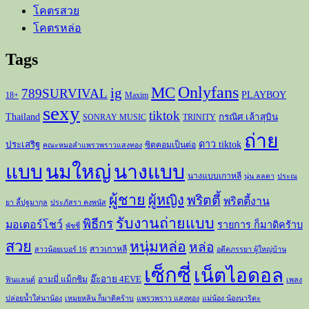
โคตรสวย
โคตรหล่อ
Tags
Onlyfans
MC
ig
789SURVIVAL
PLAYBOY
18+
Maxim
sexy
tiktok
Thailand
กรณิศ เล้าสุบิน
SONRAY MUSIC
TRINITY
ถ่าย
ดาว tiktok
ประเสริฐ
ซิตคอมเป็นต่อ
คณะหมอลำแพรวพราวแสงทอง
แบบ
นมใหญ่
นางแบบ
นางแบบเกาหลี
นุ่น ลลดา
ประณ
ผู้ชาย
ผู้หญิง
พริตตี้
พริตตี้งาน
ยา ลี้ปฐมากุล
ประภัสรา คงพนัส
รับงานถ่ายแบบ
พิธีกร
มอเตอร์โชว์
รายการ ก็มาดิคร้าบ
พัชชี่
สวย
หนุ่มหล่อ
หล่อ
สาวเกาหลี
สาวน้อยเบอร์ 16
อดีตภรรยา ผู้ใหญ่บ้าน
เซ็กซี่
เน็ตไอดอล
อ๊ะอาย 4EVE
อามมี่ แม็กซิม
ฟินแลนด์
เพลง
ปล่อยน้ำใส่นาน้อง
เหมยหลิน ก็มาดิคร้าบ
แพรวพราว แสงทอง
แม่น้อง น้องนาริตะ