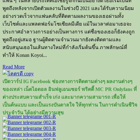
แฟน ๆ ในหลายประเทศเอเชียรู้จักกันเป็นอย่างดี เธอเริ่มเป็นที่
พูดถึงหลังจากเปิดตัวผลงานในช่วงปี 2021 และได้รับความนิยม
อย่างรวดเร็วจากแฟนคลับที่ติดตามผลงานของเธอผ่านทั้ง
เว็บไซต์และแพลตฟอร์มโซเชียลมีเดีย แม้ในเวลาต่อมาเธอจะ
ประกาศอำลาวงการอย่างเป็นทางการ แต่ชื่อของเธอก็ยังคงถูก
พูดถึงอยู่เสมอ ฐานผู้ติดตามจำนวนมากยังคงติดตามและ
สนับสนุนเธอในเส้นทางใหม่ที่กำลังเริ่มต้นขึ้น ภาพลักษณ์ที่
ทำให้ Konan Koyoi...
Read
Read More
more
about
เปิดวาร์ป IG Facebook ช่องทางการติดตามต่างๆ ผลงานต่างๆ
Konan
Koyoi
ของเหล่า เน็ตไอดอล อินฟลูเอนเซอร์ พริตตี้ MC PR Onlyfans ที่
อดีต
ต่างประสบความสำเร็จ เก่ง และมากความสามารถ เพื่อให้
ดาว
เป็นต้นแบบ และเป็นแรงบันดาลใจ ให้ทุกท่าน ในการดำเนินชีวิจ
AV
ประจำวัน ได้อย่างมีความสุข
ญี่ปุ่น
ก่อน
เริ่ม