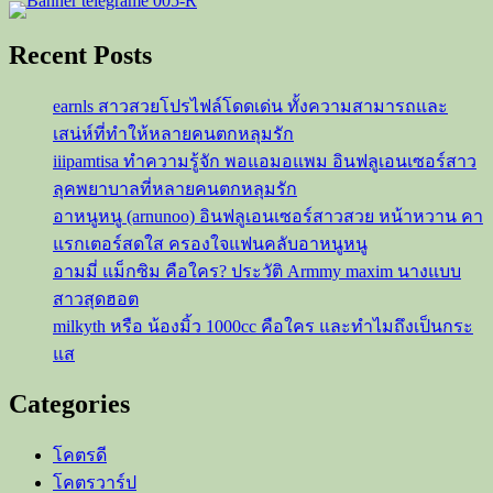
เส้น
ทาง
Recent Posts
ค
รี
earnls สาวสวยโปรไฟล์โดดเด่น ทั้งความสามารถและ
เอ
เสน่ห์ที่ทำให้หลายคนตกหลุมรัก
เตอร์
iiipamtisa ทำความรู้จัก พอแอมอแพม อินฟลูเอนเซอร์สาว
ลุคพยาบาลที่หลายคนตกหลุมรัก
อาหนูหนู (arnunoo) อินฟลูเอนเซอร์สาวสวย หน้าหวาน คา
แรกเตอร์สดใส ครองใจแฟนคลับอาหนูหนู
อามมี่ แม็กซิม คือใคร? ประวัติ Armmy maxim นางแบบ
สาวสุดฮอต
milkyth หรือ น้องมิ้ว 1000cc คือใคร และทำไมถึงเป็นกระ
แส
Categories
โคตรดี
โคตรวาร์ป