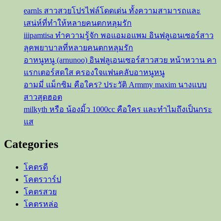
earnls สาวสวยโปรไฟล์โดดเด่น ทั้งความสามารถและ
ดาว
TikTok
เสน่ห์ที่ทำให้หลายคนตกหลุมรัก
เจ้าของ
iiipamtisa ทำความรู้จัก พอแอมอแพม อินฟลูเอนเซอร์สาว
ไฟ
ลุคพยาบาลที่หลายคนตกหลุมรัก
หน้า
อาหนูหนู (arnunoo) อินฟลูเอนเซอร์สาวสวย หน้าหวาน คา
คู่
แรกเตอร์สดใส ครองใจแฟนคลับอาหนูหนู
สุด
อามมี่ แม็กซิม คือใคร? ประวัติ Armmy maxim นางแบบ
บิ้ม
สาวสุดฮอต
milkyth หรือ น้องมิ้ว 1000cc คือใคร และทำไมถึงเป็นกระ
แส
Categories
โคตรดี
โคตรวาร์ป
โคตรสวย
โคตรหล่อ