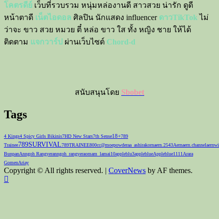
โคตรดีย์
เว็บที่รวบรวม หนุ่มหล่องานดี สาวสวย น่ารัก ดูดี
หน้าตาดี
เน็ตไอดอล
ศิลปิน นักแสดง influencer
ดาวTikTok
ไม่
ว่าจะ ขาว สวย หมวย ตี๋ หล่อ ขาว ใส ทั้ง หญิง ชาย ให้ได้
ติดตาม
แจกวาร์ป
ผ่านเว็บไซต์
Chord-d
สนับสนุนโดย
Sbobet
Tags
18+
4 Kings
4 Spicy Girls Bikinis
7HD New Stars
7th Sense
789
789SURVIVAL
Trainee
789TRAINEE
800cc
@moepowder
aa_ashirakorn
aern.2543
Aernaern.channel
aernwi
Bunpan
Anngoh Rangyer
anngoh_rangyer
aomam_lamai10
appleblu3
appleblue
Appleblue1111
Arara
Gomen
Ariay
Copyright © All rights reserved.
|
CoverNews
by AF themes.