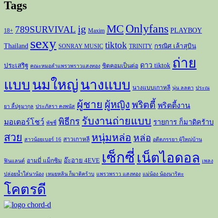
Tags
Onlyfans
MC
ig
789SURVIVAL
PLAYBOY
18+
Maxim
sexy
tiktok
Thailand
กรณิศ เล้าสุบิน
SONRAY MUSIC
TRINITY
ถ่าย
ดาว tiktok
ประเสริฐ
ซิตคอมเป็นต่อ
คณะหมอลำแพรวพราวแสงทอง
แบบ
นมใหญ่
นางแบบ
นางแบบเกาหลี
นุ่น ลลดา
ประณ
ผู้ชาย
ผู้หญิง
พริตตี้
พริตตี้งาน
ยา ลี้ปฐมากุล
ประภัสรา คงพนัส
รับงานถ่ายแบบ
พิธีกร
มอเตอร์โชว์
รายการ ก็มาดิคร้าบ
พัชชี่
สวย
หนุ่มหล่อ
หล่อ
สาวเกาหลี
สาวน้อยเบอร์ 16
อดีตภรรยา ผู้ใหญ่บ้าน
เซ็กซี่
เน็ตไอดอล
อ๊ะอาย 4EVE
อามมี่ แม็กซิม
ฟินแลนด์
เพลง
ปล่อยน้ำใส่นาน้อง
เหมยหลิน ก็มาดิคร้าบ
แพรวพราว แสงทอง
แม่น้อง น้องนาริตะ
โคตรดี