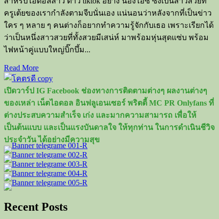
สำหรับไอดอลสาว ดาว tiktok อย่าง น้องไอซ์ ซึ่งเป็นสาวสวยที่
ครูเต้ยของเรากำลังตามจีบนั่นเอง แน่นอนว่าหลังจากที่เป็นข่าว
ใคร ๆ หลาย ๆ คนต่างก็อยากทำความรู้จักกับเธอ เพราะเรียกได้
ว่าเป็นหนึ่งสาวสวยที่ทั้งสวยมีเสน่ห์ มาพร้อมหุ่นสุดแซ่บ พร้อม
ไฟหน้าคู่แบบใหญ่บิ๊กบึ้ม...
Read
Read More
more
about
เปิดวาร์ป IG Facebook ช่องทางการติดตามต่างๆ ผลงานต่างๆ
เปิด
ของเหล่า เน็ตไอดอล อินฟลูเอนเซอร์ พริตตี้ MC PR Onlyfans ที่
วาร์
ต่างประสบความสำเร็จ เก่ง และมากความสามารถ เพื่อให้
ป
เป็นต้นแบบ และเป็นแรงบันดาลใจ ให้ทุกท่าน ในการดำเนินชีวิจ
สาว
ประจำวัน ได้อย่างมีความสุข
ที่
ครู
เต้ย
ตาม
จีบ
Recent Posts
น้อง
ไอซ์