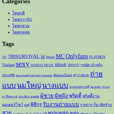
Categories
โคตรดี
โคตรวาร์ป
โคตรสวย
โคตรหล่อ
Tags
Onlyfans
MC
ig
789SURVIVAL
PLAYBOY
18+
Maxim
sexy
tiktok
Thailand
กรณิศ เล้าสุบิน
SONRAY MUSIC
TRINITY
ถ่าย
ดาว tiktok
ประเสริฐ
ซิตคอมเป็นต่อ
คณะหมอลำแพรวพราวแสงทอง
แบบ
นมใหญ่
นางแบบ
นางแบบเกาหลี
นุ่น ลลดา
ประณ
ผู้ชาย
ผู้หญิง
พริตตี้
พริตตี้งาน
ยา ลี้ปฐมากุล
ประภัสรา คงพนัส
รับงานถ่ายแบบ
พิธีกร
มอเตอร์โชว์
รายการ ก็มาดิคร้าบ
พัชชี่
สวย
หนุ่มหล่อ
หล่อ
สาวเกาหลี
สาวน้อยเบอร์ 16
อดีตภรรยา ผู้ใหญ่บ้าน