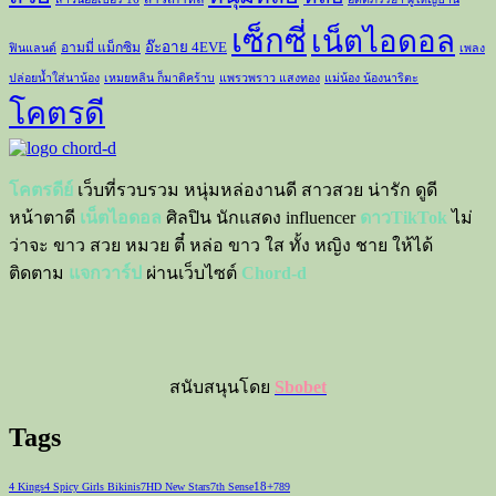
เซ็กซี่
เน็ตไอดอล
อ๊ะอาย 4EVE
อามมี่ แม็กซิม
ฟินแลนด์
เพลง
ปล่อยน้ำใส่นาน้อง
เหมยหลิน ก็มาดิคร้าบ
แพรวพราว แสงทอง
แม่น้อง น้องนาริตะ
โคตรดี
โคตรดีย์
เว็บที่รวบรวม หนุ่มหล่องานดี สาวสวย น่ารัก ดูดี
หน้าตาดี
เน็ตไอดอล
ศิลปิน นักแสดง influencer
ดาวTikTok
ไม่
ว่าจะ ขาว สวย หมวย ตี๋ หล่อ ขาว ใส ทั้ง หญิง ชาย ให้ได้
ติดตาม
แจกวาร์ป
ผ่านเว็บไซต์
Chord-d
สนับสนุนโดย
Sbobet
Tags
18+
4 Kings
4 Spicy Girls Bikinis
7HD New Stars
7th Sense
789