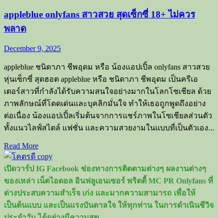
appleblue onlyfans สาวสวย สุดเซ็กซี่ 18+ ไม่ควร
พลาด
December 9, 2025
appleblue ชนิดาภา ชีพอุดม หรือ น้องแอปเปิ้ล onlyfans สาวสวย
หุ่นเซ็กซี่ สุดฮอต appleblue หรือ ชนิดาภา ชีพอุดม เป็นครีเอ
เตอร์สาวที่กำลังได้รับความสนใจอย่างมากในโลกโซเชียล ด้วย
ภาพลักษณ์ที่โดดเด่นและบุคลิกมั่นใจ ทำให้เธอถูกพูดถึงอย่าง
ต่อเนื่อง น้องแอปเปิ้ลเริ่มต้นจากการแชร์ภาพในโซเชียลส่วนตัว
ทั้งแนวไลฟ์สไตล์ แฟชั่น และความสวยงามในแบบที่เป็นตัวเอง...
Read
Read More
more
about
เปิดวาร์ป IG Facebook ช่องทางการติดตามต่างๆ ผลงานต่างๆ
appleblue
onlyfans
ของเหล่า เน็ตไอดอล อินฟลูเอนเซอร์ พริตตี้ MC PR Onlyfans ที่
สาว
ต่างประสบความสำเร็จ เก่ง และมากความสามารถ เพื่อให้
สวย
เป็นต้นแบบ และเป็นแรงบันดาลใจ ให้ทุกท่าน ในการดำเนินชีวิจ
สุด
ประจำวัน ได้อย่างมีความสุข