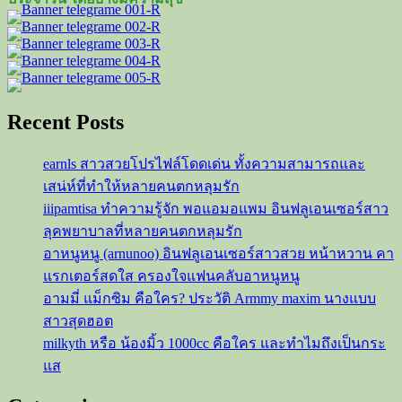
เซ็กซี่
18+
ไม่
ควร
พลาด
Recent Posts
earnls สาวสวยโปรไฟล์โดดเด่น ทั้งความสามารถและ
เสน่ห์ที่ทำให้หลายคนตกหลุมรัก
iiipamtisa ทำความรู้จัก พอแอมอแพม อินฟลูเอนเซอร์สาว
ลุคพยาบาลที่หลายคนตกหลุมรัก
อาหนูหนู (arnunoo) อินฟลูเอนเซอร์สาวสวย หน้าหวาน คา
แรกเตอร์สดใส ครองใจแฟนคลับอาหนูหนู
อามมี่ แม็กซิม คือใคร? ประวัติ Armmy maxim นางแบบ
สาวสุดฮอต
milkyth หรือ น้องมิ้ว 1000cc คือใคร และทำไมถึงเป็นกระ
แส