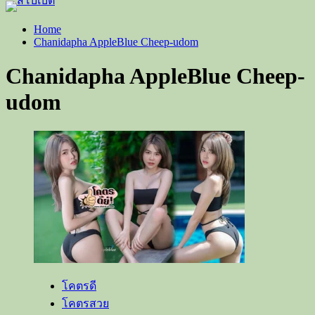
Home
Chanidapha AppleBlue Cheep-udom
Chanidapha AppleBlue Cheep-
udom
โคตรดี
โคตรสวย