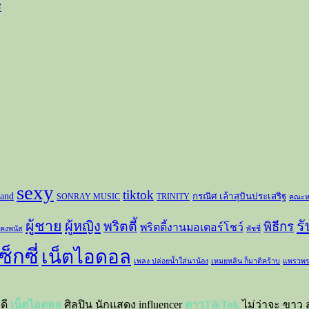
ส
sexy
tiktok
and
กรณิศ เล้าสุบินประเสริฐ
SONRAY MUSIC
TRINITY
คณะห
ผู้ชาย
ร
ผู้หญิง
พริตตี้
พิธีกร
พริตตี้งานมอเตอร์โชว์
 คงพนัส
พัชชี่
ซ็กซี่
เน็ตไอดอล
เพลง ปล่อยน้ำใส่นาน้อง
เหมยหลิน ก็มาดิคร้าบ
แพรวพร
าดี
เน็ตไอดอล
ศิลปิน นักแสดง influencer
ดาวTikTok
ไม่ว่าจะ ขาว ส