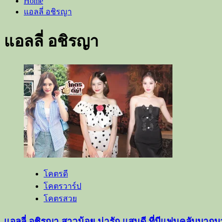
Home
แอลลี่ อชิรญา
แอลลี่ อชิรญา
โคตรดี
โคตรวาร์ป
โคตรสวย
แอลลี่ อชิรญา สาวน้อย น่ารัก แสนดี ที่มีแฟนคลับมาก