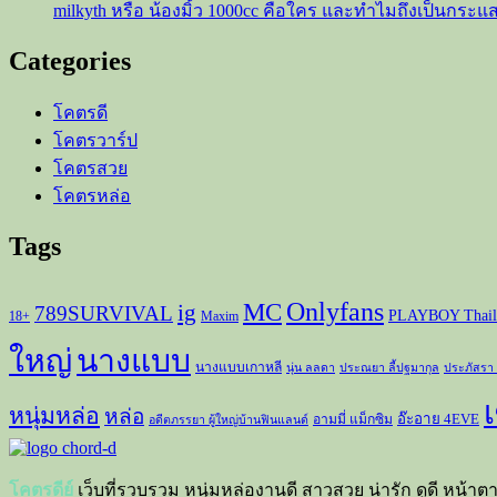
milkyth หรือ น้องมิ้ว 1000cc คือใคร และทำไมถึงเป็นกระแ
มี
แฟน
Categories
คลับ
มากมาย
โคตรดี
โคตรวาร์ป
โคตรสวย
โคตรหล่อ
Tags
Onlyfans
MC
ig
789SURVIVAL
PLAYBOY Thail
18+
Maxim
ใหญ่
นางแบบ
นางแบบเกาหลี
นุ่น ลลดา
ประณยา ลี้ปฐมากุล
ประภัสรา
เ
หนุ่มหล่อ
หล่อ
อ๊ะอาย 4EVE
อามมี่ แม็กซิม
อดีตภรรยา ผู้ใหญ่บ้านฟินแลนด์
โคตรดีย์
เว็บที่รวบรวม หนุ่มหล่องานดี สาวสวย น่ารัก ดูดี หน้าต