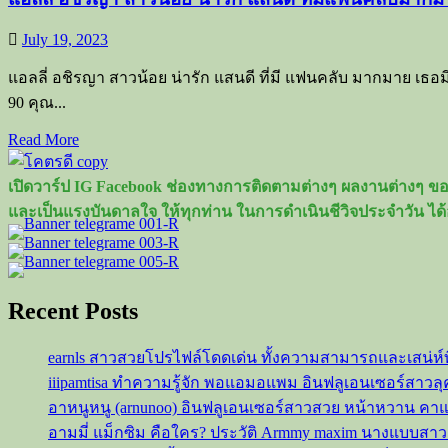
July 19, 2023
แอลลี่ อชิรญา สาวน้อย น่ารัก แสนดี ที่มี แฟนคลับ มากมาย เธ
90 คุณ...
Read
Read More
more
about
เปิดวาร์ป IG Facebook ช่องทางการติดตามต่างๆ ผลงานต่างๆ ของ
แอ
และเป็นแรงบันดาลใจ ให้ทุกท่าน ในการดำเนินชีวิจประจำวัน ได้
ลลี่
อชิร
ญา
สาว
Recent Posts
น้อย
น่า
earnls สาวสวยโปรไฟล์โดดเด่น ทั้งความสามารถและเสน่ห์
รัก
iiipamtisa ทำความรู้จัก พอแอมอแพม อินฟลูเอนเซอร์สาว
แสน
อาหนูหนู (arnunoo) อินฟลูเอนเซอร์สาวสวย หน้าหวาน ค
ดี
อามมี่ แม็กซิม คือใคร? ประวัติ Armmy maxim นางแบบสา
ที่