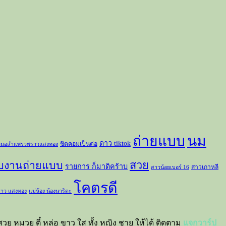
ถ่ายแบบ
นม
ดาว tiktok
ซิตคอมเป็นต่อ
มอลำแพรวพราวแสงทอง
สวย
ับงานถ่ายแบบ
รายการ ก็มาดิคร้าบ
สาวเกาหลี
สาวน้อยเบอร์ 16
โคตรดี
าว แสงทอง
แม่น้อง น้องนาริตะ
วย หมวย ตี๋ หล่อ ขาว ใส ทั้ง หญิง ชาย ให้ได้ ติดตาม
แจกวาร์ป