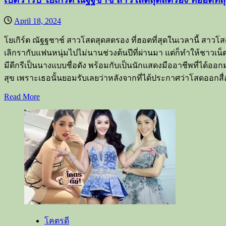
April 18, 2024
โยเกิร์ต ณัฐฐชาช์ สาวโสดสุดสตรอง ที่ฮอตที่สุดในเวลานี้ สาวโสดส
เลิกรากับแฟนหนุ่มไปไม่นานช่วงต้นปีที่ผ่านมา แต่ก็ทำให้ชาวเน็
มีดีกรีเป็นนางแบบชื่อดัง พร้อมกับเป็นนักแสดงมืออาชีพที่ได้ออก
สุข เพราะเธอนั้นยอมรับเลยว่าหลังจากที่ได้ประกาศว่าโสดออกสื
Read
Read More
more
about
เปิด
วาร์
ป
โย
เกิร์ต
ณัฐฐ
ชาช์
สาว
โคตรดี