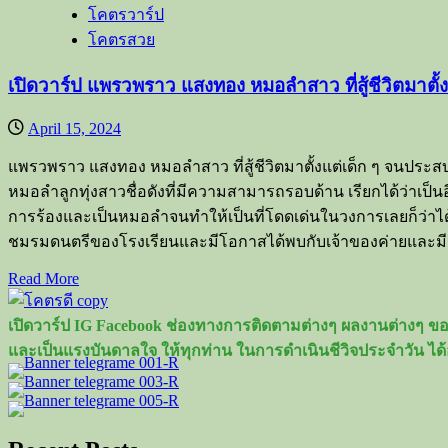
โสด
โคตรวาร์ป
สุด
โคตรสวย
ส
ตรอง
เปิดวาร์ป แพรวพราว แสงทอง หมอลำสาว ที่สู้ชีวิตมาตั
ที่
ฮอต
April 15, 2024
ที่สุด
แพรวพราว แสงทอง หมอลำสาว ที่สู้ชีวิตมาตั้งแต่เด็ก ๆ จนประสบ
ใน
หมอลำลูกทุ่งสาวชื่อดังที่มีความสามารถรอบด้าน เรียกได้ว่าเป็นอี
เวลา
การร้องและเป็นหมอลำจนทำให้เป็นที่โดดเด่นในวงการเลยก็ว่าไ
นี้
ชมรมดนตรีของโรงเรียนและมีโอกาสได้พบกับเจ้าของค่ายและมีผล
Read
Read More
more
about
เปิดวาร์ป IG Facebook ช่องทางการติดตามต่างๆ ผลงานต่างๆ ของ
เปิด
และเป็นแรงบันดาลใจ ให้ทุกท่าน ในการดำเนินชีวิจประจำวัน ได้
วาร์
ป
แพรวพราว
แสงทอง