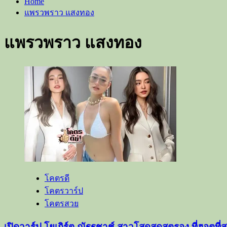
Home
แพรวพราว แสงทอง
แพรวพราว แสงทอง
โคตรดี
โคตรวาร์ป
โคตรสวย
เปิดวาร์ป โยเกิร์ต ณัฐฐชาช์ สาวโสดสุดสตรอง ที่ฮอตที่ส