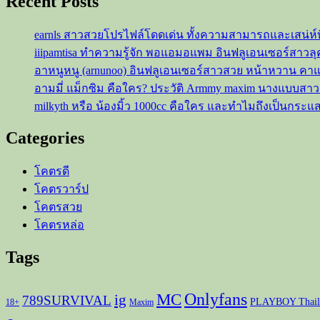
Recent Posts
หมอลำ
สาว
earnls สาวสวยโปรไฟล์โดดเด่น ทั้งความสามารถและเสน่ห์
ที่
iiipamtisa ทำความรู้จัก พอแอมอแพม อินฟลูเอนเซอร์สาว
สู้
อาหนูหนู (arnunoo) อินฟลูเอนเซอร์สาวสวย หน้าหวาน ค
ชีวิต
อามมี่ แม็กซิม คือใคร? ประวัติ Armmy maxim นางแบบสา
มา
milkyth หรือ น้องมิ้ว 1000cc คือใคร และทำไมถึงเป็นกระแ
ตั้งแต่
เด็ก
Categories
ๆ
จน
โคตรดี
ประสบ
โคตรวาร์ป
ความ
โคตรสวย
สำเร็จ
โคตรหล่อ
Tags
Onlyfans
MC
ig
789SURVIVAL
PLAYBOY Thail
18+
Maxim