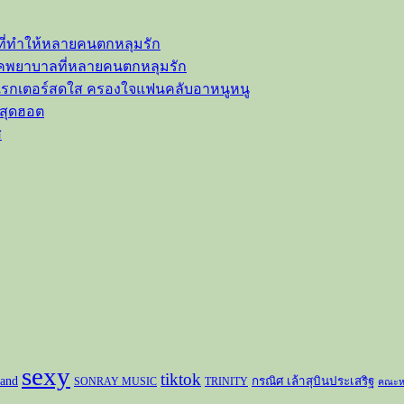
ที่ทำให้หลายคนตกหลุมรัก
ลุคพยาบาลที่หลายคนตกหลุมรัก
าแรกเตอร์สดใส ครองใจแฟนคลับอาหนูหนู
วสุดฮอต
ส
sexy
tiktok
and
กรณิศ เล้าสุบินประเสริฐ
SONRAY MUSIC
TRINITY
คณะห