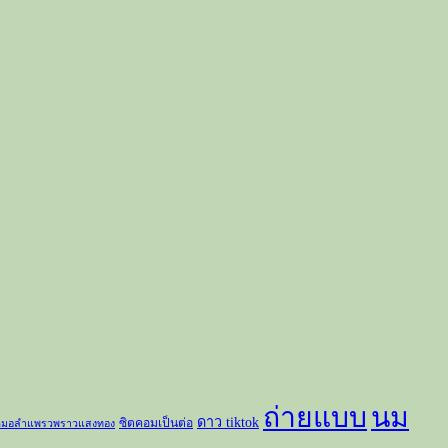
ถ่ายแบบ
นม
ดาว tiktok
ซิตคอมเป็นต่อ
มอลำแพรวพราวแสงทอง