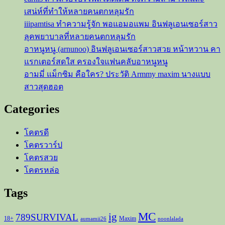
Thailand
เสน่ห์ที่ทำให้หลายคนตกหลุมรัก
iiipamtisa ทำความรู้จัก พอแอมอแพม อินฟลูเอนเซอร์สาว
ลุคพยาบาลที่หลายคนตกหลุมรัก
อาหนูหนู (arnunoo) อินฟลูเอนเซอร์สาวสวย หน้าหวาน คา
แรกเตอร์สดใส ครองใจแฟนคลับอาหนูหนู
อามมี่ แม็กซิม คือใคร? ประวัติ Armmy maxim นางแบบ
สาวสุดฮอต
Categories
โคตรดี
โคตรวาร์ป
โคตรสวย
โคตรหล่อ
Tags
MC
ig
789SURVIVAL
18+
Maxim
aumamii26
noonlalada