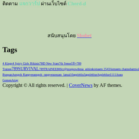
ติดตาม
แจกวาร์ป
ผ่านเว็บไซต์
Chord-d
สนับสนุนโดย
Sbobet
Tags
18+
4 Kings
4 Spicy Girls Bikinis
7HD New Stars
7th Sense
789
789SURVIVAL
Trainee
789TRAINEE
800cc
@moepowder
aa_ashirakorn
aern.2543
Aernaern.channel
aernwi
Bunpan
Anngoh Rangyer
anngoh_rangyer
aomam_lamai10
appleblu3
appleblue
Appleblue1111
Arara
Gomen
Ariay
Copyright © All rights reserved.
|
CoverNews
by AF themes.