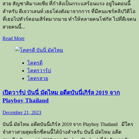
สวย สัญชาติมาเลเซีย ที่กำลังเป็นกระแสร้อนแรง อยู่ในตอนนี้
สำหรับ ดีเจวาเลนท์ เธอโด่งดังมาจากการ ที่มีคนแชร์คลิปวิดีโอ
ที่เธอไปทัวร์คอนเสิร์ตมากมาย ทำให้หลายคนโฟกัส ไปที่ดีเจคน
สวยคนนี้...
Read
Read More
more
about
เปิด
โคตรดี
วาร์
โคตรวาร์ป
ป
DJ
โคตรสวย
Valent
ดี
เปิดวาร์ป บันนี่ มัดไหม อดีตบันนี่เกิร์ล 2019 จาก
เจ
Playboy Thailand
สาว
December 21, 2023
แซ่
บ
บันนี่ มัดไหม อดีตบันนี่เกิร์ล 2019 จาก Playboy Thailand มีใคร
ชาว
จำสาวสวยสุดเซ็กซี่คนนี้ได้บ้างสำหรับ บันนี่ มัดไหม อดีต
มาเลเซีย