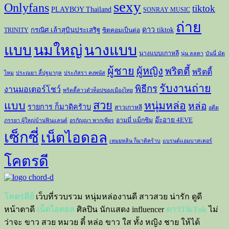
sexy
Onlyfans
tiktok
PLAYBOY Thailand
SONRAY MUSIC
ถ่าย
ดาว tiktok
กรณิศ เล้าสุบินประเสริฐ
TRINITY
ซิตคอมเป็นต่อ
แบบ
นมใหญ่
นางแบบ
นางแบบเกาหลี
นุ่น ลลดา
บันนี่ มัด
ผู้ชาย
ผู้หญิง
พริตตี้
พริตตี้
ไหม
ประณยา ลี้ปฐมากุล
ประภัสรา คงพนัส
รับงานถ่าย
พิธีกร
งานมอเตอร์โชว์
พริตตี้สาวตัวท็อปของเมืองไทย
สวย
แบบ
หนุ่มหล่อ
หล่อ
รายการ ก็มาดิคร้าบ
สาวเกาหลี
อดีต
อ๊ะอาย 4EVE
อามมี่ แม็กซิม
ภรรยา ผู้ใหญ่บ้านฟินแลนด์
อรกัญญา พากเพียร
เซ็กซี่
เน็ตไอดอล
เหมยหลิน ก็มาดิคร้าบ
แบรนด์แอมบาสเดอร์
โคตรดี
โคตรดีย์
เว็บที่รวบรวม หนุ่มหล่องานดี สาวสวย น่ารัก ดูดี
หน้าตาดี
เน็ตไอดอล
ศิลปิน นักแสดง influencer
ดาวTikTok
ไม่
ว่าจะ ขาว สวย หมวย ตี๋ หล่อ ขาว ใส ทั้ง หญิง ชาย ให้ได้