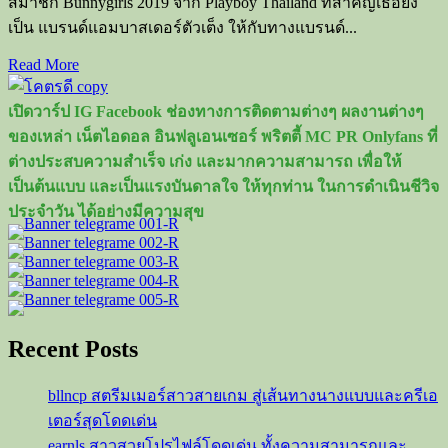
สมาชิก Bunnygirls 2019 จาก Playboy Thailand ที่สำคัญเธอยัง
ดี
เป็น แบรนด์แอมบาสเดอร์ตัวเต็ง ให้กับทางแบรนด์...
กรี
Read
Read More
พริต
more
ตี้
about
เปิดวาร์ป IG Facebook ช่องทางการติดตามต่างๆ ผลงานต่างๆ
ขวัญใจ
เปิด
ของเหล่า เน็ตไอดอล อินฟลูเอนเซอร์ พริตตี้ MC PR Onlyfans ที่
หนุ่ม
วาร์
ต่างประสบความสำเร็จ เก่ง และมากความสามารถ เพื่อให้
ไทย
ป
เป็นต้นแบบ และเป็นแรงบันดาลใจ ให้ทุกท่าน ในการดำเนินชีวิจ
บัน
ประจำวัน ได้อย่างมีความสุข
นี่
มัด
ไหม
อดีต
บัน
Recent Posts
นี่
เกิร์ล
2019
bllncp สตรีมเมอร์สาวสายเกม สู่เส้นทางนางแบบและครีเอ
จาก
เตอร์สุดโดดเด่น
Playboy
earnls สาวสวยโปรไฟล์โดดเด่น ทั้งความสามารถและ