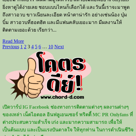
นุ
ยิ่งหาดูได้ง่ายเลย ชอบแบบไหนก็เลือกได้ และวันนี้เราจะมาพูด
รักษ์
ถึงสาวอวบ ขาวเนียนละเอียด หน้าตาน่ารัก อย่างเช่นน้อง บุ๋ม
สา
บิ๋ม สาวอวบที่ฮอตฮิต และมีแฟนคลับเยอะมาก มีผลงานให้
วอึ๋ม
ติดตามเยอะด้วย เรียกว่า...
สุด
แซ่บ
Read
Read More
ตัว
Posts
more
Previous
1
2
3
4
5
6
…
10
Next
about
แม่
pagination
เปิด
onlyfans
วาร์
ปน้
อง
บุ๋ม
บิ๋ม
ขาว
เปิดวาร์ป IG Facebook ช่องทางการติดตามต่างๆ ผลงานต่างๆ
อวบ
ของเหล่า เน็ตไอดอล อินฟลูเอนเซอร์ พริตตี้ MC PR Onlyfans ที่
ขยี้
ต่างประสบความสำเร็จ เก่ง และมากความสามารถ เพื่อให้
ใจ
เป็นต้นแบบ และเป็นแรงบันดาลใจ ให้ทุกท่าน ในการดำเนินชีวิจ
ของ