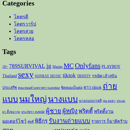
Categories
โคตรดี
โคตรวาร์ป
โคตรสวย
โคตรหล่อ
Tags
Onlyfans
MC
ig
789SURVIVAL
PLAYBOY
18+
Maxim
sexy
tiktok
Thailand
กรณิศ เล้าสุบิน
SONRAY MUSIC
TRINITY
ถ่าย
ดาว tiktok
ประเสริฐ
ซิตคอมเป็นต่อ
คณะหมอลำแพรวพราวแสงทอง
แบบ
นมใหญ่
นางแบบ
นางแบบเกาหลี
นุ่น ลลดา
ประณ
ผู้ชาย
ผู้หญิง
พริตตี้
พริตตี้งาน
ยา ลี้ปฐมากุล
ประภัสรา คงพนัส
รับงานถ่ายแบบ
พิธีกร
มอเตอร์โชว์
รายการ ก็มาดิคร้าบ
พัชชี่