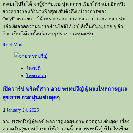
แซ่
คงเป็นไปไม่ได้ มารู้จักกับเธอ นุ่น ลลดา เรียกได้ว่าเป็นอีกหนึ่ง
บ
สาวสวยจากแก๊งนางฟ้าสุดแซ่บตัวตึงแห่งวงการของ
เผ็ด
OnlyFans เลยก็ว่าได้ เพราะนอกจากความสวย และความแซ่บ
ร้อน
แล้ว ยังอวดความน่ารักผ่านไอจีให้เราได้เห็นกันอยู่บ่อย ๆ อีก
แบบ
ด้วย เรียกได้ว่าทั้งหน้าตา รูปร่าง อวดหุ่นแซ่บ...
สุด
Read
Read More
ๆ
more
about
เปิด
โคตรดี
วาร์
โคตรสวย
ป
อิน
เปิดวาร์ป พริตตี้สาว อาย พรทปวีญ์ ผู้หลงไหลการดูแล
ฟลู
สุขภาพ อวดหุ่นแซ่บสุดๆ
สาว
สุด
January 24, 2025
แซ่บ
นุ่น
อาย พรทปวีญ์ ผู้หลงไหลการดูแลสุขภาพ อวดหุ่นแซ่บสุดๆ เรื่อง
ลลดา
ความรักสุขภาพต้องยกให้สาวคนนี้ อาย พรทปวีญ์ ที่ไม่ใช่เพียง