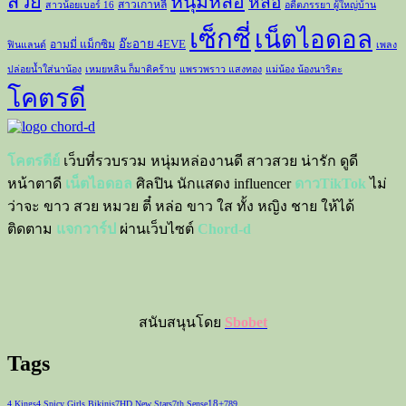
สวย
หนุ่มหล่อ
หล่อ
สาวเกาหลี
สาวน้อยเบอร์ 16
อดีตภรรยา ผู้ใหญ่บ้าน
เซ็กซี่
เน็ตไอดอล
อ๊ะอาย 4EVE
อามมี่ แม็กซิม
ฟินแลนด์
เพลง
ปล่อยน้ำใส่นาน้อง
เหมยหลิน ก็มาดิคร้าบ
แพรวพราว แสงทอง
แม่น้อง น้องนาริตะ
โคตรดี
โคตรดีย์
เว็บที่รวบรวม หนุ่มหล่องานดี สาวสวย น่ารัก ดูดี
หน้าตาดี
เน็ตไอดอล
ศิลปิน นักแสดง influencer
ดาวTikTok
ไม่
ว่าจะ ขาว สวย หมวย ตี๋ หล่อ ขาว ใส ทั้ง หญิง ชาย ให้ได้
ติดตาม
แจกวาร์ป
ผ่านเว็บไซต์
Chord-d
สนับสนุนโดย
Sbobet
Tags
18+
4 Kings
4 Spicy Girls Bikinis
7HD New Stars
7th Sense
789