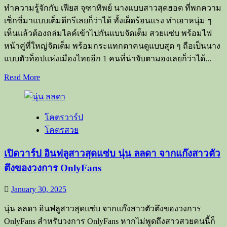
ทำความรู้จักกับ เฟียส จุฑาทิพย์ นางแบบสาวสุดฮอต ที่พกความ
เซ็กซี่มาแบบเต็มดีกรีเลยก็ว่าได้ ทั้งเผ็ดร้อนแรง ทำเอาหนุ่ม ๆ
เห็นแล้วต้องถล่มไลค์เข้าไปกันแบบจัดเต็ม สวยแซ่บ พร้อมไฟ
หน้าคู่ที่ใหญ่จัดเต็ม พร้อมกระแทกตาคนดูแบบสุด ๆ ถือเป็นนาง
แบบตัวท็อปแห่งเมืองไทยอีก 1 คนที่น่าจับตามองเลยก็ว่าได้...
Read
Read More
more
about
เปิด
โคตรวาร์ป
วาร์
โคตรสวย
ป
นาง
เปิดวาร์ป อินฟลูสาวสุดแซ่บ นุ่น ลลดา จากแก๊งสาวตัว
แบบ
ตึงของวงการ OnlyFans
สุด
ฮอต
January 30, 2025
เฟียส
จุฑา
นุ่น ลลดา อินฟลูสาวสุดแซ่บ จากแก๊งสาวตัวตึงของวงการ
ทิพย์
OnlyFans สำหรับวงการ OnlyFans หากไม่พูดถึงสาวสวยคนนี้ก็