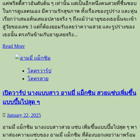
จาก
แค่พริตตี้สาวอันดับต้น ๆ เท่านั้น แต่เป็นอีกหนึ่งคนสวยที่ชื่นชอบ
แก๊ง
ในการดูแลตนเอง มีความรักสุขภาพ ทั้งเรื่องของรูปร่าง และหุ่น
สาว
เรียกว่าเสมอต้นเสมอปลายจริง ๆ ถึงแม้ว่าอายุของเธอนั้นจะเข้า
ตัว
สู่วัยของเลข 3 แต่ก็ต้องยอมรับเลยว่าความสวย และรูปร่างของ
ตึง
เธอนั้น ตรงกันข้ามกับอายุเลยจริง...
ของ
Read
Read More
วงการ
more
OnlyFans
about
เปิด
โคตรวาร์ป
วาร์
โคตรสวย
ป
พริต
เปิดวาร์ป นางแบบสาว อามมี่ แม็กซิม สวยแซ่บเพิ่มขึ้น
ตี้
แบบบึ้มไปสุด ๆ
สาว
อาย
January 22, 2025
พรทป
วีญ์
อามมี่ แม็กซิม นางแบบสาวสวย แซ่บ เพิ่มขึ้นแบบบึ้มไปสุด ๆ พา
ผู้
มาส่องความแซ่บของ อามมี่ แม็กซิม ที่ต้องบอกเลยว่ามาพร้อม