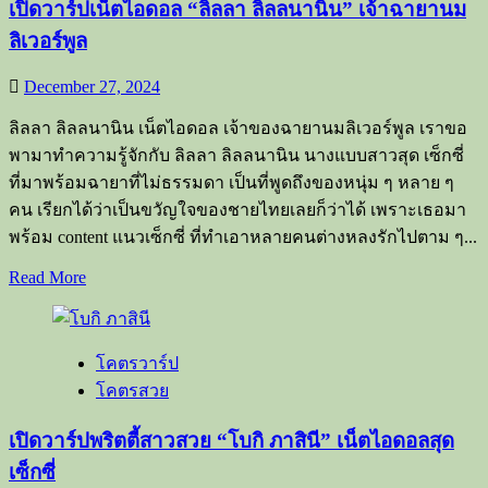
เปิดวาร์ปเน็ตไอดอล “ลิลลา ลิลลนานิน” เจ้าฉายานม
โซ
ลิเวอร์พูล
เชีย
ล
December 27, 2024
เดือด
ลิลลา ลิลลนานิน เน็ตไอดอล เจ้าของฉายานมลิเวอร์พูล เราขอ
สุด
พามาทำความรู้จักกับ ลิลลา ลิลลนานิน นางแบบสาวสุด เซ็กซี่
ที่มาพร้อมฉายาที่ไม่ธรรมดา เป็นที่พูดถึงของหนุ่ม ๆ หลาย ๆ
คน เรียกได้ว่าเป็นขวัญใจของชายไทยเลยก็ว่าได้ เพราะเธอมา
พร้อม content แนวเซ็กซี่ ที่ทำเอาหลายคนต่างหลงรักไปตาม ๆ...
Read
Read More
more
about
เปิด
โคตรวาร์ป
วาร์
โคตรสวย
ป
เน็ต
เปิดวาร์ปพริตตี้สาวสวย “โบกิ ภาสินี” เน็ตไอดอลสุด
ไอ
เซ็กซี่
ดอล