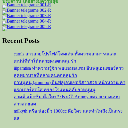
ประจำวัน ได้อย่างมีความสุข
เด็ด
onlyfans
Recent Posts
earnls สาวสวยโปรไฟล์โดดเด่น ทั้งความสามารถและ
เสน่ห์ที่ทำให้หลายคนตกหลุมรัก
iiipamtisa ทำความรู้จัก พอแอมอแพม อินฟลูเอนเซอร์สาว
ลุคพยาบาลที่หลายคนตกหลุมรัก
อาหนูหนู (arnunoo) อินฟลูเอนเซอร์สาวสวย หน้าหวาน คา
แรกเตอร์สดใส ครองใจแฟนคลับอาหนูหนู
อามมี่ แม็กซิม คือใคร? ประวัติ Armmy maxim นางแบบ
สาวสุดฮอต
milkyth หรือ น้องมิ้ว 1000cc คือใคร และทำไมถึงเป็นกระ
แส