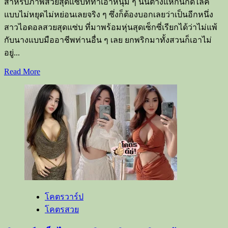
จคีส
สำหรับภาพสวยสุดแซ่บที่ทำเอาหนุ่ม ๆ นั้นต่างแห่กันกดไลค์
สาว
แบบไม่หยุดไม่หย่อนเลยจริง ๆ ซึ่งก็ต้องบอกเลยว่าเป็นอีกหนึ่ง
ที่
สาวไอดอลสวยสุดแซ่บ ที่มาพร้อมหุ่นสุดเซ็กซี่เรียกได้ว่าไม่แพ้
ทำเอา
กับนางแบบมืออาชีพท่านอื่น ๆ เลย ยกพริกมาทั้งสวนก็เอาไม่
โซ
อยู่...
เชีย
Read
Read More
ล
more
about
ร้อน
เปิด
ระอุ
วาร์
ป
นาง
แบบ
สาว
โดนัท
ศิรา
โคตรวาร์ป
พร
โคตรสวย
เซ็กซี่
ทำ