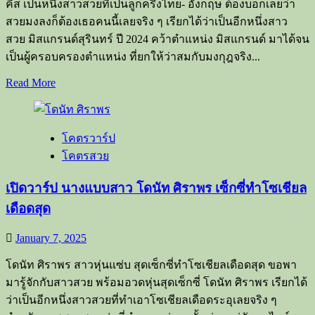
สวย
คีส เป็นหนึ่งสาวสวยที่เป็นลูกครึ่งไทย- อังกฤษ ต้องบอกเลยว่า
แซ่
สวยมงลงก็ต้องเธอคนนี้เลยจริง ๆ เรียกได้ว่าเป็นอีกหนึ่งสาว
บ
สวย มิสแกรนด์สุรินทร์ ปี 2024 คว้าตำแหน่ง มิสแกรนด์ มาได้จน
เพิ่ม
เป็นผู้ครอบครองตำแหน่ง ที่ยกให้ว่าสมกับมงกุฎจริง...
ขึ้น
Read
Read More
แบบ
more
about
บึ้ม
เปิด
ไป
โคตรวาร์ป
วาร์
สุด
โคตรสวย
ป
ๆ
นาง
เปิดวาร์ป นางแบบสาว โดนัท ศิราพร เซ็กซี่ทำโซเชียล
แบบ
เดือดสุด
หุ่น
แซ่บ
January 7, 2025
ซา
ลิ
โดนัท ศิราพร สาวหุ่นแซ่บ สุดเซ็กซี่ทำโซเชียลเดือดสุด ขอพา
น่า
มารู้จักกับสาวสวย พร้อมอวดหุ่นสุดเซ็กซี่ โดนัท ศิราพร เรียกได้
ฮอด์
ว่าเป็นอีกหนึ่งสาวสวยที่ทำเอาโซเชียลเดือดระอุเลยจริง ๆ