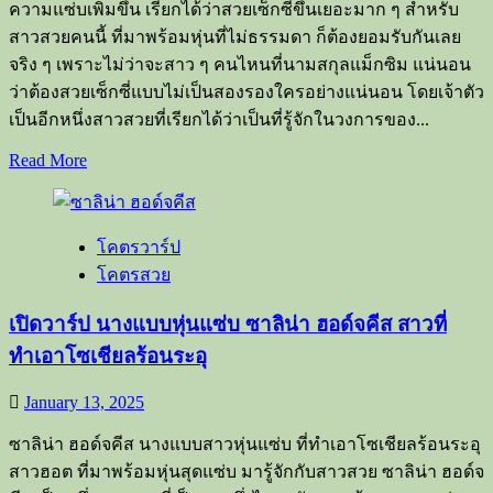
หลง
ความแซ่บเพิ่มขึ้น เรียกได้ว่าสวยเซ็กซี่ขึ้นเยอะมาก ๆ สำหรับ
ไหล
สาวสวยคนนี้ ที่มาพร้อมหุ่นที่ไม่ธรรมดา ก็ต้องยอมรับกันเลย
การ
จริง ๆ เพราะไม่ว่าจะสาว ๆ คนไหนที่นามสกุลแม็กซิม แน่นอน
ดูแล
ว่าต้องสวยเซ็กซี่แบบไม่เป็นสองรองใครอย่างแน่นอน โดยเจ้าตัว
สุขภาพ
เป็นอีกหนึ่งสาวสวยที่เรียกได้ว่าเป็นที่รู้จักในวงการของ...
อวด
Read
Read More
หุ่น
more
about
แซ่
เปิด
บ
โคตรวาร์ป
วาร์
สุดๆ
โคตรสวย
ป
นาง
เปิดวาร์ป นางแบบหุ่นแซ่บ ซาลิน่า ฮอด์จคีส สาวที่
แบบ
ทำเอาโซเชียลร้อนระอุ
สาว
อาม
January 13, 2025
มี่
แม็ก
ซาลิน่า ฮอด์จคีส นางแบบสาวหุ่นแซ่บ ที่ทำเอาโซเชียลร้อนระอุ
ซิม
สาวฮอต ที่มาพร้อมหุ่นสุดแซ่บ มารู้จักกับสาวสวย ซาลิน่า ฮอด์จ