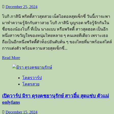
“ลิ
December 25, 2024
ลลา
ลิ
โบกิ ภาสินี พริตตี้สาวสุดสวย เน็ตไอดอลสุดเซ็กซี่ วันนี้เราจะพา
ลลนา
มาทำความรู้จักกับสาวสวย โบกิ ภาสินี บุญรอด หรือรู้จักกันใน
นิน”
ชื่อของน้องโบกี้ ที่เป็น นางแบบ หรือพริตตี้ สาวสุดฮอต เป็นอีก
เจ้า
หนึ่งสาวขวัญใจของหนุ่มไทยหลาย ๆ คนเลยทีเดียว เพราะเธอ
ฉายา
ถือเป็นอีกหนึ่งพริตตี้ตัวท็อปอันดับต้น ๆ ของไทยที่มาพร้อมสไตล์
นม
การแต่งตัว พร้อมความสวยสุดเซ็กซี่...
ลิเวอร์พูล
Read
Read More
more
about
เปิด
โคตรวาร์ป
วาร์
โคตรสวย
ป
พริต
เปิดวาร์ป มิรา ดุรงคชยานุรักษ์ สาวอึ๋ม สุดแซ่บ ตัวแม่
ตี้
onlyfans
สาว
สวย
December 15, 2024