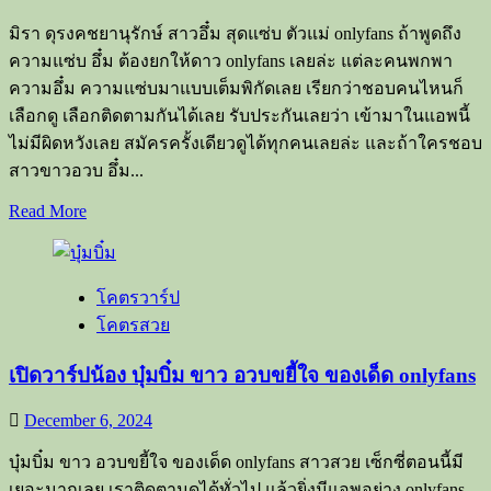
“โบกิ
มิรา ดุรงคชยานุรักษ์ สาวอึ๋ม สุดแซ่บ ตัวแม่ onlyfans ถ้าพูดถึง
ภา
ความแซ่บ อึ๋ม ต้องยกให้ดาว onlyfans เลยล่ะ แต่ละคนพกพา
สินี”
ความอึ๋ม ความแซ่บมาแบบเต็มพิกัดเลย เรียกว่าชอบคนไหนก็
เน็ต
เลือกดู เลือกติดตามกันได้เลย รับประกันเลยว่า เข้ามาในแอพนี้
ไอ
ไม่มีผิดหวังเลย สมัครครั้งเดียวดูได้ทุกคนเลยล่ะ และถ้าใครชอบ
ดอล
สาวขาวอวบ อึ๋ม...
สุด
เซ็กซี่
Read
Read More
more
about
เปิด
โคตรวาร์ป
วาร์
โคตรสวย
ป
มิรา
เปิดวาร์ปน้อง บุ๋มบิ๋ม ขาว อวบขยี้ใจ ของเด็ด onlyfans
ดุ
รง
December 6, 2024
คช
บุ๋มบิ๋ม ขาว อวบขยี้ใจ ของเด็ด onlyfans สาวสวย เซ็กซี่ตอนนี้มี
ยา
เยอะมากเลย เราติดตามดูได้ทั่วไป แล้วยิ่งมีแอพอย่าง onlyfans