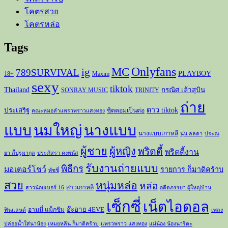
โคตรสวย
โคตรหล่อ
Tags
Onlyfans
MC
ig
789SURVIVAL
PLAYBOY
18+
Maxim
sexy
tiktok
Thailand
กรณิศ เล้าสุบิน
SONRAY MUSIC
TRINITY
ถ่าย
ดาว tiktok
ประเสริฐ
ซิตคอมเป็นต่อ
คณะหมอลำแพรวพราวแสงทอง
แบบ
นมใหญ่
นางแบบ
นางแบบเกาหลี
นุ่น ลลดา
ประณ
ผู้ชาย
ผู้หญิง
พริตตี้
พริตตี้งาน
ยา ลี้ปฐมากุล
ประภัสรา คงพนัส
รับงานถ่ายแบบ
พิธีกร
มอเตอร์โชว์
รายการ ก็มาดิคร้าบ
พัชชี่
สวย
หนุ่มหล่อ
หล่อ
สาวเกาหลี
สาวน้อยเบอร์ 16
อดีตภรรยา ผู้ใหญ่บ้าน
เซ็กซี่
เน็ตไอดอล
อ๊ะอาย 4EVE
อามมี่ แม็กซิม
ฟินแลนด์
เพลง
ปล่อยน้ำใส่นาน้อง
เหมยหลิน ก็มาดิคร้าบ
แพรวพราว แสงทอง
แม่น้อง น้องนาริตะ