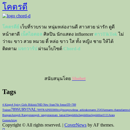
โคตรดี
โคตรดีย์
เว็บที่รวบรวม หนุ่มหล่องานดี สาวสวย น่ารัก ดูดี
หน้าตาดี
เน็ตไอดอล
ศิลปิน นักแสดง influencer
ดาวTikTok
ไม่
ว่าจะ ขาว สวย หมวย ตี๋ หล่อ ขาว ใส ทั้ง หญิง ชาย ให้ได้
ติดตาม
แจกวาร์ป
ผ่านเว็บไซต์
Chord-d
สนับสนุนโดย
Sbobet
Tags
18+
4 Kings
4 Spicy Girls Bikinis
7HD New Stars
7th Sense
789
789SURVIVAL
Trainee
789TRAINEE
800cc
@moepowder
aa_ashirakorn
aern.2543
Aernaern.channel
aernwi
Bunpan
Anngoh Rangyer
anngoh_rangyer
aomam_lamai10
appleblu3
appleblue
Appleblue1111
Arara
Gomen
Ariay
Copyright © All rights reserved.
|
CoverNews
by AF themes.