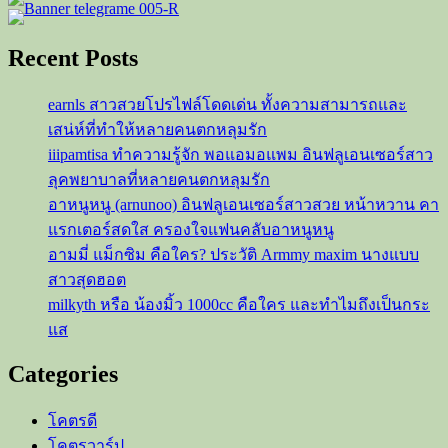
Recent Posts
earnls สาวสวยโปรไฟล์โดดเด่น ทั้งความสามารถและ
เสน่ห์ที่ทำให้หลายคนตกหลุมรัก
iiipamtisa ทำความรู้จัก พอแอมอแพม อินฟลูเอนเซอร์สาว
ลุคพยาบาลที่หลายคนตกหลุมรัก
อาหนูหนู (arnunoo) อินฟลูเอนเซอร์สาวสวย หน้าหวาน คา
แรกเตอร์สดใส ครองใจแฟนคลับอาหนูหนู
อามมี่ แม็กซิม คือใคร? ประวัติ Armmy maxim นางแบบ
สาวสุดฮอต
milkyth หรือ น้องมิ้ว 1000cc คือใคร และทำไมถึงเป็นกระ
แส
Categories
โคตรดี
โคตรวาร์ป