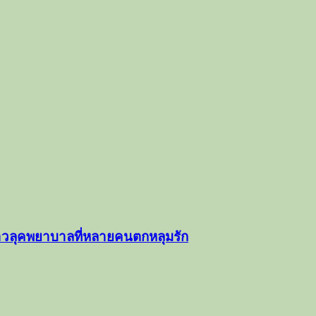
สาวลุคพยาบาลที่หลายคนตกหลุมรัก