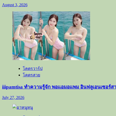
August 3, 2026
โคตรวาร์ป
โคตรสวย
iiipamtisa ทำความรู้จัก พอแอมอแพม อินฟลูเอนเซอร์
July 27, 2026