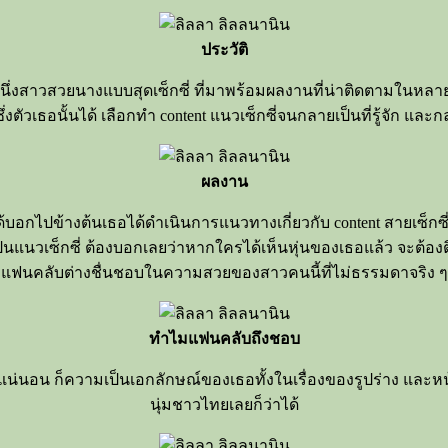
ประวัติ
ีกหนึ่งสาวสวยนางแบบสุดเซ็กซี่ ที่มาพร้อมผลงานที่น่าติดตามในห
งตัวเธอนั้นได้ เลือกทำ content แนวเซ็กซี่จนกลายเป็นที่รู้จัก แล
ผลงาน
าได้บอกไปข้างต้นเธอได้ดำเนินการแนวทางเกี่ยวกับ content สายเซ็
ี่เป็นแนวเซ็กซี่ ต้องบอกเลยว่าหากใครได้เห็นหุ่นของเธอแล้ว จะต้
แฟนคลับต่างชื่นชอบในความสวยของสาวคนนี้ที่ไม่ธรรมดาจริง ๆ
ทำไมแฟนคลับถึงชอบ
็แน่นอน ก็ความเป็นเอกลักษณ์ของเธอทั้งในเรื่องของรูปร่าง แล
นุ่มชาวไทยเลยก็ว่าได้