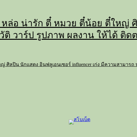
 หล่อ น่ารัก ตี๋ หมวย ตี๋น้อย ตี๋ใหญ
วัติ วาร์ป รูปภาพ ผลงาน ให้ได้ ติด
 ตี๋ใหญ่ ศิลปิน นักแสดง อินฟลูเอนเซอร์ influencer เก่ง มีความสามาร