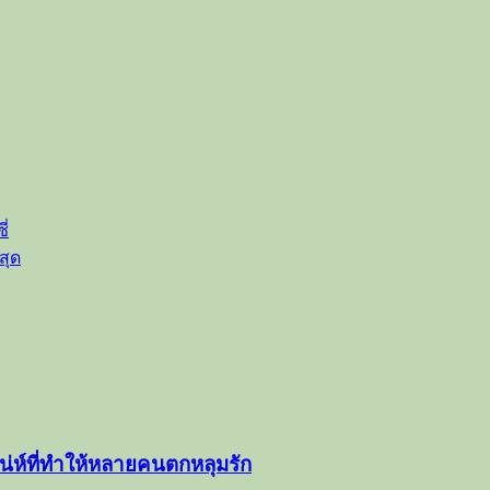
ี่
สุด
่ห์ที่ทำให้หลายคนตกหลุมรัก