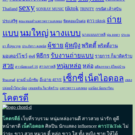
sexy
tiktok
Thailand
กรณิศ เล้าสุบิน
SONRAY MUSIC
TRINITY
ถ่าย
ดาว tiktok
ประเสริฐ
ซิตคอมเป็นต่อ
คณะหมอลำแพรวพราวแสงทอง
แบบ
นมใหญ่
นางแบบ
นางแบบเกาหลี
นุ่น ลลดา
ประณ
ผู้ชาย
ผู้หญิง
พริตตี้
พริตตี้งาน
ยา ลี้ปฐมากุล
ประภัสรา คงพนัส
รับงานถ่ายแบบ
พิธีกร
มอเตอร์โชว์
รายการ ก็มาดิคร้าบ
พัชชี่
สวย
หนุ่มหล่อ
หล่อ
สาวเกาหลี
สาวน้อยเบอร์ 16
อดีตภรรยา ผู้ใหญ่บ้าน
เซ็กซี่
เน็ตไอดอล
อ๊ะอาย 4EVE
อามมี่ แม็กซิม
ฟินแลนด์
เพลง
ปล่อยน้ำใส่นาน้อง
เหมยหลิน ก็มาดิคร้าบ
แพรวพราว แสงทอง
แม่น้อง น้องนาริตะ
โคตรดี
โคตรดีย์
เว็บที่รวบรวม หนุ่มหล่องานดี สาวสวย น่ารัก ดูดี
หน้าตาดี
เน็ตไอดอล
ศิลปิน นักแสดง influencer
ดาวTikTok
ไม่
ว่าจะ ขาว สวย หมวย ตี๋ หล่อ ขาว ใส ทั้ง หญิง ชาย ให้ได้