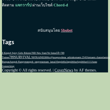
ติดตาม
แจกวาร์ป
ผ่านเว็บไซต์
Chord-d
สนับสนุนโดย
Sbobet
Tags
18+
4 Kings
4 Spicy Girls Bikinis
7HD New Stars
7th Sense
789
789SURVIVAL
Trainee
789TRAINEE
800cc
@moepowder
aa_ashirakorn
aern.2543
Aernaern.channel
aernwi
Bunpan
Anngoh Rangyer
anngoh_rangyer
aomam_lamai10
appleblu3
appleblue
Appleblue1111
Arara
Gomen
Ariay
Copyright © All rights reserved.
|
CoverNews
by AF themes.