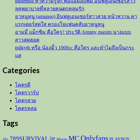
iiipamtisa ทำความรู้จัก พอแอมอแพม อินฟลูเอนเซอร์สาว
ลุคพยาบาลที่หลายคนตกหลุมรัก
อาหนูหนู (arnunoo) อินฟลูเอนเซอร์สาวสวย หน้าหวาน คา
แรกเตอร์สดใส ครองใจแฟนคลับอาหนูหนู
อามมี่ แม็กซิม คือใคร? ประวัติ Armmy maxim นางแบบ
สาวสุดฮอต
milkyth หรือ น้องมิ้ว 1000cc คือใคร และทำไมถึงเป็นกระ
แส
Categories
โคตรดี
โคตรวาร์ป
โคตรสวย
โคตรหล่อ
Tags
Onlyfans
MC
ig
789SURVIVAL
PLAYBOY
18+
Maxim