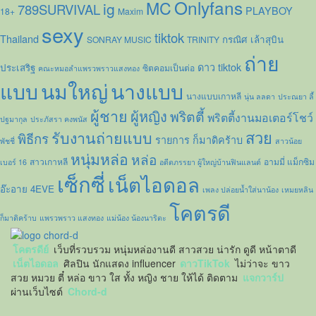
Onlyfans
MC
ig
789SURVIVAL
PLAYBOY
18+
Maxim
sexy
tiktok
Thailand
กรณิศ เล้าสุบิน
SONRAY MUSIC
TRINITY
ถ่าย
ดาว tiktok
ประเสริฐ
ซิตคอมเป็นต่อ
คณะหมอลำแพรวพราวแสงทอง
แบบ
นมใหญ่
นางแบบ
นางแบบเกาหลี
นุ่น ลลดา
ประณยา ลี้
ผู้ชาย
ผู้หญิง
พริตตี้
พริตตี้งานมอเตอร์โชว์
ปฐมากุล
ประภัสรา คงพนัส
รับงานถ่ายแบบ
สวย
พิธีกร
รายการ ก็มาดิคร้าบ
พัชชี่
สาวน้อย
หนุ่มหล่อ
หล่อ
สาวเกาหลี
อามมี่ แม็กซิม
เบอร์ 16
อดีตภรรยา ผู้ใหญ่บ้านฟินแลนด์
เซ็กซี่
เน็ตไอดอล
อ๊ะอาย 4EVE
เพลง ปล่อยน้ำใส่นาน้อง
เหมยหลิน
โคตรดี
ก็มาดิคร้าบ
แพรวพราว แสงทอง
แม่น้อง น้องนาริตะ
โคตรดีย์
เว็บที่รวบรวม หนุ่มหล่องานดี สาวสวย น่ารัก ดูดี หน้าตาดี
เน็ตไอดอล
ศิลปิน นักแสดง influencer
ดาวTikTok
ไม่ว่าจะ ขาว
สวย หมวย ตี๋ หล่อ ขาว ใส ทั้ง หญิง ชาย ให้ได้ ติดตาม
แจกวาร์ป
ผ่านเว็บไซต์
Chord-d