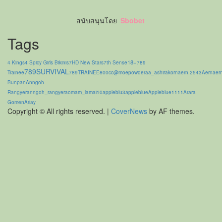
สนับสนุนโดย
Sbobet
Tags
18+
4 Kings
4 Spicy Girls Bikinis
7HD New Stars
7th Sense
789
789SURVIVAL
Trainee
789TRAINEE
800cc
@moepowder
aa_ashirakorn
aern.2543
Aernaer
Bunpan
Anngoh
Rangyer
anngoh_rangyer
aomam_lamai10
appleblu3
appleblue
Appleblue1111
Arara
Gomen
Ariay
Copyright © All rights reserved.
|
CoverNews
by AF themes.