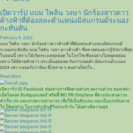
ป
เปิดวาร์ป แบม ไพลิน วงษา นักร้องสาวดาว
กา
มิน
ค้างฟ้าที่ต้องสละตำแหน่งมิสแกรนด์ระนอง
Garmin
กะทันหัน
หรือ
“ขมิ้น”
February 8, 2024
สาว
แบม ไพลิน วงษา นักร้องสาวดาวค้างฟ้าที่ต้องสละตำแหน่งมิสแกรนด์
สวย
ระนองกะทันหัน แบม ไพลิน วงษา ดาวค้างฟ้า ที่หลายคนอยากรู้จักมากที่สุด
ดาว
ในตอนนี้ เพราะได้เกิดกระแสสุดฮอต ในโลกโซเชียลอย่างไม่หยุดหย่อน
TikTok
เพราะได้มีพาดหัวข่าว ประเด็นสุดฮอต กับการถอดตัว มิสแกรนด์ระนอง
ชาว
2024 เพราะยอมรับว่าท้อง ซึ่งหลาย ๆ คนต่างก็ตกใจ...
เกาหลีใต้
ที่
Read
Read More
ตก
more
เป็น
about
เปิดวาร์ป IG Facebook ช่องทางการติดตามต่างๆ ผลงานต่างๆ ของเหล่า
ประเด็น
เปิด
เน็ตไอดอล อินฟลูเอนเซอร์ พริตตี้ MC PR Onlyfans ที่ต่างประสบความ
คู่
วาร์
สำเร็จ เก่ง และมากความสามารถ เพื่อให้เป็นต้นแบบ และเป็นแรงบันดาล
จิ้
ป
ใจ ให้ทุกท่าน ในการดำเนินชีวิจประจำวัน ได้อย่างมีความสุข
นข
แบม
อง
ไพลิน
แน็ค
วงษา
ชาลี
นัก