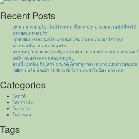
ร้อง
สาว
Recent Posts
ดาว
ค้าง
earnls สาวสวยโปรไฟล์โดดเด่น ทั้งความสามารถและเสน่ห์ที่ทำให้
ฟ้า
หลายคนตกหลุมรัก
ที่
iiipamtisa ทำความรู้จัก พอแอมอแพม อินฟลูเอนเซอร์สาวลุค
ต้อง
พยาบาลที่หลายคนตกหลุมรัก
สละ
อาหนูหนู (arnunoo) อินฟลูเอนเซอร์สาวสวย หน้าหวาน คาแรกเตอร์
ตำแหน่ง
สดใส ครองใจแฟนคลับอาหนูหนู
มิส
อามมี่ แม็กซิม คือใคร? ประวัติ Armmy maxim นางแบบสาวสุดฮอต
แก
milkyth หรือ น้องมิ้ว 1000cc คือใคร และทำไมถึงเป็นกระแส
รนด์
ระนอง
Categories
กะทันหัน
โคตรดี
โคตรวาร์ป
โคตรสวย
โคตรหล่อ
Tags