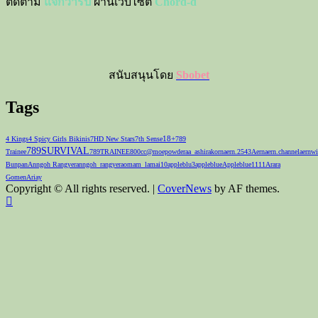
ติดตาม
แจกวาร์ป
ผ่านเว็บไซต์
Chord-d
สนับสนุนโดย
Sbobet
Tags
18+
4 Kings
4 Spicy Girls Bikinis
7HD New Stars
7th Sense
789
789SURVIVAL
Trainee
789TRAINEE
800cc
@moepowder
aa_ashirakorn
aern.2543
Aernaern.channel
aernwi
Bunpan
Anngoh Rangyer
anngoh_rangyer
aomam_lamai10
appleblu3
appleblue
Appleblue1111
Arara
Gomen
Ariay
Copyright © All rights reserved.
|
CoverNews
by AF themes.