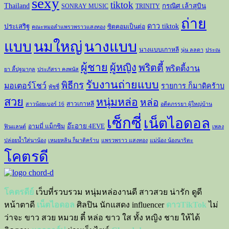
sexy
tiktok
Thailand
กรณิศ เล้าสุบิน
SONRAY MUSIC
TRINITY
ถ่าย
ดาว tiktok
ประเสริฐ
ซิตคอมเป็นต่อ
คณะหมอลำแพรวพราวแสงทอง
แบบ
นมใหญ่
นางแบบ
นางแบบเกาหลี
นุ่น ลลดา
ประณ
ผู้ชาย
ผู้หญิง
พริตตี้
พริตตี้งาน
ยา ลี้ปฐมากุล
ประภัสรา คงพนัส
รับงานถ่ายแบบ
พิธีกร
มอเตอร์โชว์
รายการ ก็มาดิคร้าบ
พัชชี่
สวย
หนุ่มหล่อ
หล่อ
สาวเกาหลี
สาวน้อยเบอร์ 16
อดีตภรรยา ผู้ใหญ่บ้าน
เซ็กซี่
เน็ตไอดอล
อ๊ะอาย 4EVE
อามมี่ แม็กซิม
ฟินแลนด์
เพลง
ปล่อยน้ำใส่นาน้อง
เหมยหลิน ก็มาดิคร้าบ
แพรวพราว แสงทอง
แม่น้อง น้องนาริตะ
โคตรดี
โคตรดีย์
เว็บที่รวบรวม หนุ่มหล่องานดี สาวสวย น่ารัก ดูดี
หน้าตาดี
เน็ตไอดอล
ศิลปิน นักแสดง influencer
ดาวTikTok
ไม่
ว่าจะ ขาว สวย หมวย ตี๋ หล่อ ขาว ใส ทั้ง หญิง ชาย ให้ได้