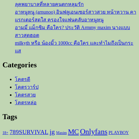
ลุคพยาบาลที่หลายคนตกหลุมรัก
อาหนูหนู (arnunoo) อินฟลูเอนเซอร์สาวสวย หน้าหวาน คา
แรกเตอร์สดใส ครองใจแฟนคลับอาหนูหนู
อามมี่ แม็กซิม คือใคร? ประวัติ Armmy maxim นางแบบ
สาวสุดฮอต
milkyth หรือ น้องมิ้ว 1000cc คือใคร และทำไมถึงเป็นกระ
แส
Categories
โคตรดี
โคตรวาร์ป
โคตรสวย
โคตรหล่อ
Tags
Onlyfans
MC
ig
789SURVIVAL
PLAYBOY
18+
Maxim