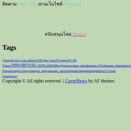
ติดตาม
แจกวาร์ป
ผ่านเว็บไซต์
Chord-d
สนับสนุนโดย
Sbobet
Tags
18+
4 Kings
4 Spicy Girls Bikinis
7HD New Stars
7th Sense
789
789SURVIVAL
Trainee
789TRAINEE
800cc
@moepowder
aa_ashirakorn
aern.2543
Aernaern.channel
aernwi
Bunpan
Anngoh Rangyer
anngoh_rangyer
aomam_lamai10
appleblu3
appleblue
Appleblue1111
Arara
Gomen
Ariay
Copyright © All rights reserved.
|
CoverNews
by AF themes.