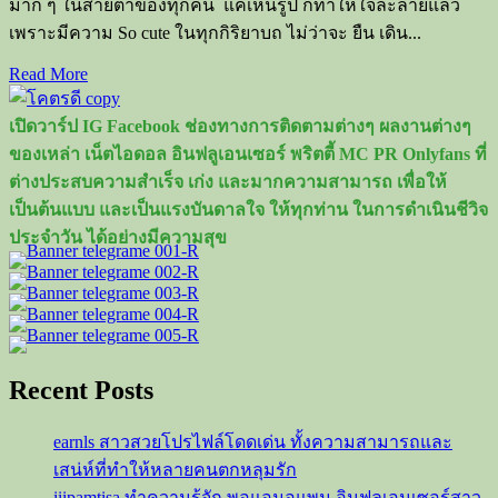
มาก ๆ ในสายตาของทุกคน แค่เห็นรูป ก็ทำให้ใจละลายแล้ว
เพราะมีความ So cute ในทุกกิริยาบถ ไม่ว่าจะ ยืน เดิน...
Read
Read More
more
about
เปิดวาร์ป IG Facebook ช่องทางการติดตามต่างๆ ผลงานต่างๆ
ภู
ของเหล่า เน็ตไอดอล อินฟลูเอนเซอร์ พริตตี้ MC PR Onlyfans ที่
ธัช
ต่างประสบความสำเร็จ เก่ง และมากความสามารถ เพื่อให้
ชัย
เป็นต้นแบบ และเป็นแรงบันดาลใจ ให้ทุกท่าน ในการดำเนินชีวิจ
หนุ่ม
ประจำวัน ได้อย่างมีความสุข
น้อยห
น้า
ใส
วัย
18
หล่อ
Recent Posts
น่า
รัก
earnls สาวสวยโปรไฟล์โดดเด่น ทั้งความสามารถและ
อัธยาศัย
เสน่ห์ที่ทำให้หลายคนตกหลุมรัก
ดี
iiipamtisa ทำความรู้จัก พอแอมอแพม อินฟลูเอนเซอร์สาว