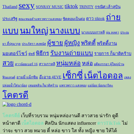
sexy
tiktok
Thailand
กรณิศ เล้าสุบิน
SONRAY MUSIC
TRINITY
ถ่าย
ดาว tiktok
ประเสริฐ
ซิตคอมเป็นต่อ
คณะหมอลำแพรวพราวแสงทอง
แบบ
นมใหญ่
นางแบบ
นางแบบเกาหลี
นุ่น ลลดา
ประณ
ผู้ชาย
ผู้หญิง
พริตตี้
พริตตี้งาน
ยา ลี้ปฐมากุล
ประภัสรา คงพนัส
รับงานถ่ายแบบ
พิธีกร
มอเตอร์โชว์
รายการ ก็มาดิคร้าบ
พัชชี่
สวย
หนุ่มหล่อ
หล่อ
สาวเกาหลี
สาวน้อยเบอร์ 16
อดีตภรรยา ผู้ใหญ่บ้าน
เซ็กซี่
เน็ตไอดอล
อ๊ะอาย 4EVE
อามมี่ แม็กซิม
ฟินแลนด์
เพลง
ปล่อยน้ำใส่นาน้อง
เหมยหลิน ก็มาดิคร้าบ
แพรวพราว แสงทอง
แม่น้อง น้องนาริตะ
โคตรดี
โคตรดีย์
เว็บที่รวบรวม หนุ่มหล่องานดี สาวสวย น่ารัก ดูดี
หน้าตาดี
เน็ตไอดอล
ศิลปิน นักแสดง influencer
ดาวTikTok
ไม่
ว่าจะ ขาว สวย หมวย ตี๋ หล่อ ขาว ใส ทั้ง หญิง ชาย ให้ได้