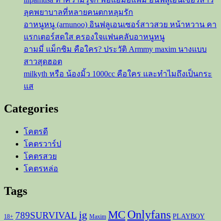
มี
ลุคพยาบาลที่หลายคนตกหลุมรัก
เสน่ห์
อาหนูหนู (arnunoo) อินฟลูเอนเซอร์สาวสวย หน้าหวาน คา
แรกเตอร์สดใส ครองใจแฟนคลับอาหนูหนู
อามมี่ แม็กซิม คือใคร? ประวัติ Armmy maxim นางแบบ
สาวสุดฮอต
milkyth หรือ น้องมิ้ว 1000cc คือใคร และทำไมถึงเป็นกระ
แส
Categories
โคตรดี
โคตรวาร์ป
โคตรสวย
โคตรหล่อ
Tags
Onlyfans
MC
ig
789SURVIVAL
PLAYBOY
18+
Maxim