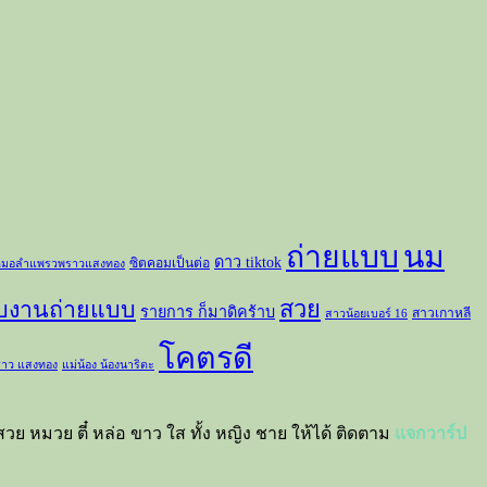
ถ่ายแบบ
นม
ดาว tiktok
ซิตคอมเป็นต่อ
มอลำแพรวพราวแสงทอง
สวย
ับงานถ่ายแบบ
รายการ ก็มาดิคร้าบ
สาวเกาหลี
สาวน้อยเบอร์ 16
โคตรดี
าว แสงทอง
แม่น้อง น้องนาริตะ
วย หมวย ตี๋ หล่อ ขาว ใส ทั้ง หญิง ชาย ให้ได้ ติดตาม
แจกวาร์ป