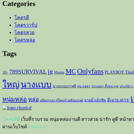
Categories
โคตรดี
โคตรวาร์ป
โคตรสวย
โคตรหล่อ
Tags
Onlyfans
MC
ig
789SURVIVAL
PLAYBOY Thail
18+
Maxim
ใหญ่
นางแบบ
นางแบบเกาหลี
นุ่น ลลดา
ประณยา ลี้ปฐมากุล
ประภัสรา
เ
หนุ่มหล่อ
หล่อ
อ๊ะอาย 4EVE
อามมี่ แม็กซิม
อดีตภรรยา ผู้ใหญ่บ้านฟินแลนด์
โคตรดีย์
เว็บที่รวบรวม หนุ่มหล่องานดี สาวสวย น่ารัก ดูดี หน้าต
ผ่านเว็บไซต์
Chord-d