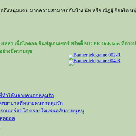
ูดถึงหนุ่มแซ่บ มากความสามารถกันบ้าง นัท หรือ ณัฏฐ์ กิจจริ
เหล่า เน็ตไอดอล อินฟลูเอนเซอร์ พริตตี้ MC PR Onlyfans ที่ต่
อย่างมีความสุข
ที่ทำให้หลายคนตกหลุมรัก
ลุคพยาบาลที่หลายคนตกหลุมรัก
าแรกเตอร์สดใส ครองใจแฟนคลับอาหนูหนู
วสุดฮอต
ส