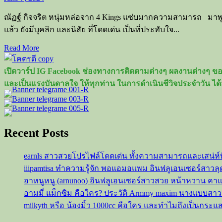
ณัฏฐ์ กิจจริต หนุ่มหล่อจาก 4 Kings แซ่บมากความสามารถ มาพ
แล้ว ยังมีบุคลิก และนิสัย ที่โดดเด่น เป็นที่ประทับใจ...
Read
Read More
more
about
เปิดวาร์ป IG Facebook ช่องทางการติดตามต่างๆ ผลงานต่างๆ ของ
เปิด
และเป็นแรงบันดาลใจ ให้ทุกท่าน ในการดำเนินชีวิจประจำวัน ได้
วาร์
ปณัฏฐ์
กิจ
จริต
Recent Posts
หนุ่ม
หล่อ
earnls สาวสวยโปรไฟล์โดดเด่น ทั้งความสามารถและเสน่ห์
แซ่
iiipamtisa ทำความรู้จัก พอแอมอแพม อินฟลูเอนเซอร์สาว
บจาก
อาหนูหนู (arnunoo) อินฟลูเอนเซอร์สาวสวย หน้าหวาน ค
4
อามมี่ แม็กซิม คือใคร? ประวัติ Armmy maxim นางแบบสา
Kings
milkyth หรือ น้องมิ้ว 1000cc คือใคร และทำไมถึงเป็นกระแ