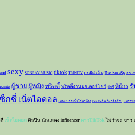
sexy
tiktok
and
กรณิศ เล้าสุบินประเสริฐ
SONRAY MUSIC
TRINITY
คณะห
ผู้ชาย
ร
ผู้หญิง
พริตตี้
พิธีกร
พริตตี้งานมอเตอร์โชว์
 คงพนัส
พัชชี่
ซ็กซี่
เน็ตไอดอล
เพลง ปล่อยน้ำใส่นาน้อง
เหมยหลิน ก็มาดิคร้าบ
แพรวพร
าดี
เน็ตไอดอล
ศิลปิน นักแสดง influencer
ดาวTikTok
ไม่ว่าจะ ขาว ส