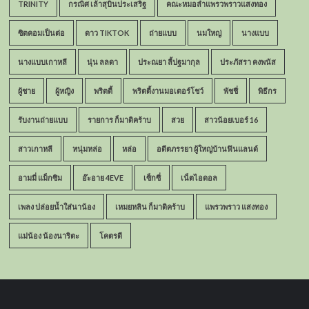
TRINITY
กรณิศ เล้าสุบินประเสริฐ
คณะหมอลำแพรวพราวแสงทอง
ซิตคอมเป็นต่อ
ดาว TIKTOK
ถ่ายแบบ
นมใหญ่
นางแบบ
นางแบบเกาหลี
นุ่น ลลดา
ประณยา ลี้ปฐมากุล
ประภัสรา คงพนัส
ผู้ชาย
ผู้หญิง
พริตตี้
พริตตี้งานมอเตอร์โชว์
พัชชี่
พิธีกร
รับงานถ่ายแบบ
รายการ ก็มาดิคร้าบ
สวย
สาวน้อยเบอร์ 16
สาวเกาหลี
หนุ่มหล่อ
หล่อ
อดีตภรรยา ผู้ใหญ่บ้านฟินแลนด์
อามมี่ แม็กซิม
อ๊ะอาย 4EVE
เซ็กซี่
เน็ตไอดอล
เพลง ปล่อยน้ำใส่นาน้อง
เหมยหลิน ก็มาดิคร้าบ
แพรวพราว แสงทอง
แม่น้อง น้องนาริตะ
โคตรดี