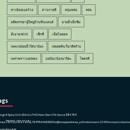
สาวน้อยเบอร์ 16
สาวเกาหลี
หนุ่มหล่อ
หล่อ
อดีตภรรยา ผู้ใหญ่บ้านฟินแลนด์
อามมี่ แม็กซิม
อ๊ะอาย 4EVE
เซ็กซี่
เน็ตไอดอล
เพลง ปล่อยน้ำใส่นาน้อง
เหมยหลิน ก็มาดิคร้าบ
แพรวพราว แสงทอง
แม่น้อง น้องนาริตะ
โคตรดี
ags
18+
ings
4 Spicy Girls Bikinis
7HD New Stars
7th Sense
789
789SURVIVAL
inee
789TRAINEE
800cc
@moepowder
aa_ashirakorn
aern.2543
Aernaern.channe
npan
Anngoh