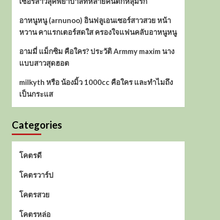
เซอร์สาวลุคพยาบาลที่หลายคนตกหลุมรัก
อาหนูหนู (arnunoo) อินฟลูเอนเซอร์สาวสวย หน้า
หวาน คาแรกเตอร์สดใส ครองใจแฟนคลับอาหนูหนู
อามมี่ แม็กซิม คือใคร? ประวัติ Armmy maxim นาง
แบบสาวสุดฮอต
milkyth หรือ น้องมิ้ว 1000cc คือใคร และทำไมถึง
เป็นกระแส
Categories
โคตรดี
โคตรวาร์ป
โคตรสวย
โคตรหล่อ