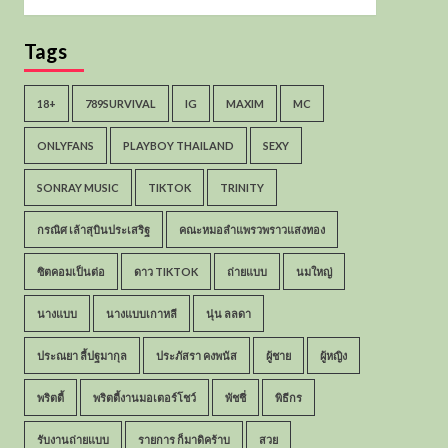
Tags
18+
789SURVIVAL
IG
MAXIM
MC
ONLYFANS
PLAYBOY THAILAND
SEXY
SONRAY MUSIC
TIKTOK
TRINITY
กรณิศ เล้าสุบินประเสริฐ
คณะหมอลำแพรวพราวแสงทอง
ซิตคอมเป็นต่อ
ดาว TIKTOK
ถ่ายแบบ
นมใหญ่
นางแบบ
นางแบบเกาหลี
นุ่น ลลดา
ประณยา ลี้ปฐมากุล
ประภัสรา คงพนัส
ผู้ชาย
ผู้หญิง
พริตตี้
พริตตี้งานมอเตอร์โชว์
พัชชี่
พิธีกร
รับงานถ่ายแบบ
รายการ ก็มาดิคร้าบ
สวย