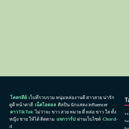
โคตรดีย์
เว็บที่รวบรวม หนุ่มหล่องานดี สาวสวย น่ารัก
T
ดูดี หน้าตาดี
เน็ตไอดอล
ศิลปิน นักแสดง influencer
ดาวTikTok
ไม่ว่าจะ ขาว สวย หมวย ตี๋ หล่อ ขาว ใส ทั้ง
4 K
หญิง ชาย ให้ได้ ติดตาม
แจกวาร์ป
ผ่านเว็บไซต์
Chord-
Tra
d
Bu