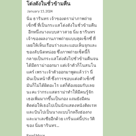
โด่งดังในชั่วข้ามคืน
January 15, 2024
นิ่ม ธารินทร เจ้าของดราม่าภาพถ่าย
เซ็กซี่ ที่เป็นกระแสโด่งดังในชั่วข้ามคืน
อีกหนึ่งนางแบบสาวสวย นิ่ม ธารินทร
เจ้าของผลงานภาพถ่ายแบบสุดเซ็กซี่ ที่
เผยให้เห็นเรือนร่างและแอบเห็นจุกและ
ของลับนิดหน่อย ซึ่งภาพถ่ายเซ็ตนี้ก็
กลายเป็นกระแสโด่งดังไปชั่วข้ามคืนจน
ได้มีดราม่าออกมา แต่เจ้าตัวก็โนสนโน
แคร์ เพราะเจ้าตัวออกมาพูดแล้วว่า นี่
มันเป็นหน้าที่ ซึ่งการชอบแต่งตัวเซ็กซี่
มันก็ไม่ได้ผิดอะไร แต่ก็ต้องยอมรับเลย
นะคะว่ากระแสดราม่าทำให้มีคนรู้จัก
เธอเพิ่มมากขึ้นเป็นกอง แถมยังมีคน
ติดต่อให้เธอไปเป็นนักแสดงหนังติดเรท
และบินไปเป็นนางแบบไกลถึงฮ่องกง
และมาเลเซียอีกด้วย เกริ่นแค่นี้ประวัติ
ของ นิ่มธารินทร...
Read
Read More