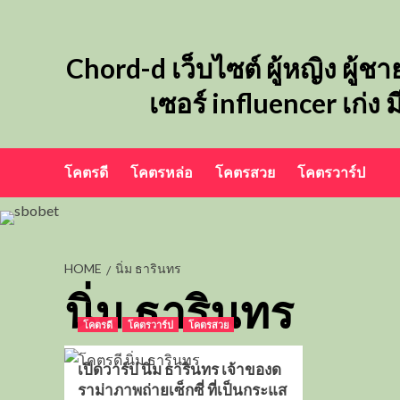
Skip
to
content
Chord-d เว็บไซต์ ผู้หญิง ผู้ชา
เซอร์ influencer เก่ง
โคตรดี
โคตรหล่อ
โคตรสวย
โคตรวาร์ป
HOME
นิ่ม ธารินทร
นิ่ม ธารินทร
โคตรดี
โคตรวาร์ป
โคตรสวย
เปิดวาร์ป นิ่ม ธารินทร เจ้าของด
ราม่าภาพถ่ายเซ็กซี่ ที่เป็นกระแส