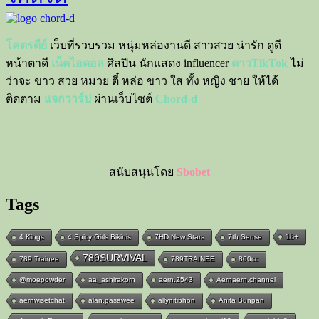
โคตรดีย์
เว็บที่รวบรวม หนุ่มหล่องานดี สาวสวย น่ารัก ดูดี
หน้าตาดี
เน็ตไอดอล
ศิลปิน นักแสดง influencer
ดาวTikTok
ไม่
ว่าจะ ขาว สวย หมวย ตี๋ หล่อ ขาว ใส ทั้ง หญิง ชาย ให้ได้
ติดตาม
แจกวาร์ป
ผ่านเว็บไซต์
Chord-d
สนับสนุนโดย
Sbobet
Tags
18+
4 Kings
4 Spicy Girls Bikinis
7HD New Stars
7th Sense
789SURVIVAL
789 Trainee
789TRAINEE
800cc
@moepowder
aa_ashirakorn
aern.2543
Aernaern.channel
aernwisetchat
alan.pasawee
allynitibhon
Anita Bunpan