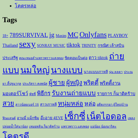
โคตรหล่อ
Tags
Onlyfans
MC
ig
789SURVIVAL
PLAYBOY
18+
Maxim
sexy
tiktok
Thailand
กรณิศ เล้าสุบิน
SONRAY MUSIC
TRINITY
ถ่าย
ดาว tiktok
ประเสริฐ
ซิตคอมเป็นต่อ
คณะหมอลำแพรวพราวแสงทอง
แบบ
นมใหญ่
นางแบบ
นางแบบเกาหลี
นุ่น ลลดา
ประณ
ผู้ชาย
ผู้หญิง
พริตตี้
พริตตี้งาน
ยา ลี้ปฐมากุล
ประภัสรา คงพนัส
รับงานถ่ายแบบ
พิธีกร
มอเตอร์โชว์
รายการ ก็มาดิคร้าบ
พัชชี่
สวย
หนุ่มหล่อ
หล่อ
สาวเกาหลี
สาวน้อยเบอร์ 16
อดีตภรรยา ผู้ใหญ่บ้าน
เซ็กซี่
เน็ตไอดอล
อ๊ะอาย 4EVE
อามมี่ แม็กซิม
ฟินแลนด์
เพลง
ปล่อยน้ำใส่นาน้อง
เหมยหลิน ก็มาดิคร้าบ
แพรวพราว แสงทอง
แม่น้อง น้องนาริตะ
โคตรดี