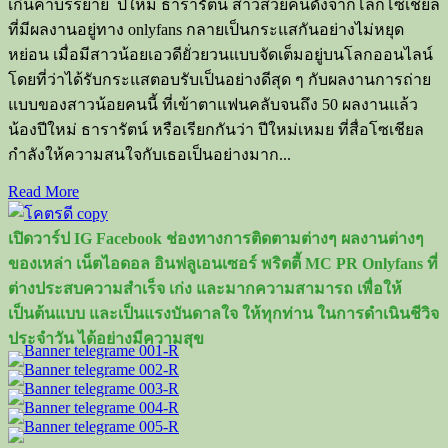
เกินคำบรรยาย ปีใหม่ ธารารัตน์ สาวสวยคนดังจากโลกโซเชียล
ที่มีผลงานอยู่ทาง onlyfans กลายเป็นกระแสกันอย่างไม่หยุด
หย่อน เมื่อมีสาวน้อยเอวดียั่วยวนแบบจัดเต็มอยู่บนโลกออนไลน์
โดยที่ว่าได้รับกระแสตอบรับเป็นอย่างดีสุด ๆ กับผลงานการถ่าย
แบบของสาวน้อยคนนี้ ที่เข้าตาแฟนคลับจนถึง 50 ผลงานแล้ว
น้องปีใหม่ ธารารัตน์ หรือเรียกกันว่า ปีใหม่เหมย ที่สื่อโซเชียล
กำลังให้ความสนใจกับเธอเป็นอย่างมาก...
Read
Read More
more
about
เปิดวาร์ป IG Facebook ช่องทางการติดตามต่างๆ ผลงานต่างๆ
เปิด
ของเหล่า เน็ตไอดอล อินฟลูเอนเซอร์ พริตตี้ MC PR Onlyfans ที่
วาร์
ต่างประสบความสำเร็จ เก่ง และมากความสามารถ เพื่อให้
ป
เป็นต้นแบบ และเป็นแรงบันดาลใจ ให้ทุกท่าน ในการดำเนินชีวิจ
ปี
ประจำวัน ได้อย่างมีความสุข
ใหม่
ธารา
รัตน์
สาว