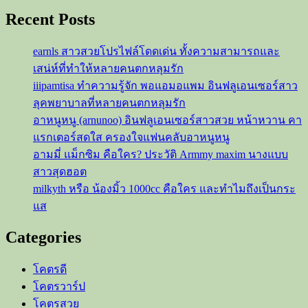
น้อย
Recent Posts
คน
ดัง
earnls สาวสวยโปรไฟล์โดดเด่น ทั้งความสามารถและ
ที่
เสน่ห์ที่ทำให้หลายคนตกหลุมรัก
กา
iiipamtisa ทำความรู้จัก พอแอมอแพม อินฟลูเอนเซอร์สาว
รัน
ลุคพยาบาลที่หลายคนตกหลุมรัก
ตี
อาหนูหนู (arnunoo) อินฟลูเอนเซอร์สาวสวย หน้าหวาน คา
ได้
แรกเตอร์สดใส ครองใจแฟนคลับอาหนูหนู
เลย
อามมี่ แม็กซิม คือใคร? ประวัติ Armmy maxim นางแบบ
ว่า
สาวสุดฮอต
เธอ
milkyth หรือ น้องมิ้ว 1000cc คือใคร และทำไมถึงเป็นกระ
นั้น
แส
เด็ด
จน
Categories
เกิน
คำ
โคตรดี
บรรยาย
โคตรวาร์ป
โคตรสวย