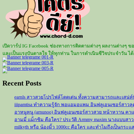
นุ
นิว
ชว
ริ
นทร์
หนุ่ม
เปิดวาร์ป IG Facebook ช่องทางการติดตามต่างๆ ผลงานต่างๆ ของ
หน้า
และเป็นแรงบันดาลใจ ให้ทุกท่าน ในการดำเนินชีวิจประจำวัน ได้
หวาน
มาก
ความ
สามารถ
Recent Posts
earnls สาวสวยโปรไฟล์โดดเด่น ทั้งความสามารถและเสน่ห์
iiipamtisa ทำความรู้จัก พอแอมอแพม อินฟลูเอนเซอร์สาว
อาหนูหนู (arnunoo) อินฟลูเอนเซอร์สาวสวย หน้าหวาน ค
อามมี่ แม็กซิม คือใคร? ประวัติ Armmy maxim นางแบบสา
milkyth หรือ น้องมิ้ว 1000cc คือใคร และทำไมถึงเป็นกระแ