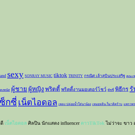
sexy
tiktok
and
กรณิศ เล้าสุบินประเสริฐ
SONRAY MUSIC
TRINITY
คณะห
ผู้ชาย
ร
ผู้หญิง
พริตตี้
พิธีกร
พริตตี้งานมอเตอร์โชว์
 คงพนัส
พัชชี่
ซ็กซี่
เน็ตไอดอล
เพลง ปล่อยน้ำใส่นาน้อง
เหมยหลิน ก็มาดิคร้าบ
แพรวพร
าดี
เน็ตไอดอล
ศิลปิน นักแสดง influencer
ดาวTikTok
ไม่ว่าจะ ขาว ส