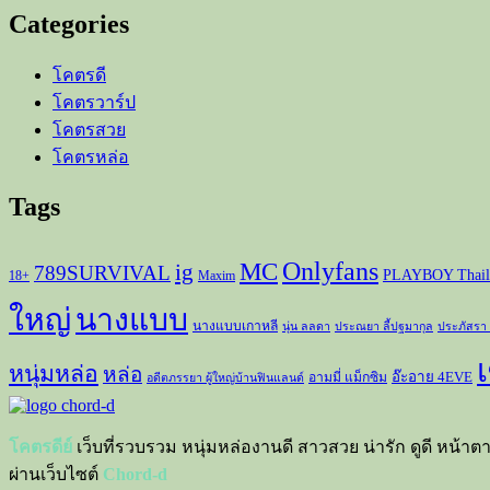
Categories
โคตรดี
โคตรวาร์ป
โคตรสวย
โคตรหล่อ
Tags
Onlyfans
MC
ig
789SURVIVAL
PLAYBOY Thail
18+
Maxim
ใหญ่
นางแบบ
นางแบบเกาหลี
นุ่น ลลดา
ประณยา ลี้ปฐมากุล
ประภัสรา
เ
หนุ่มหล่อ
หล่อ
อ๊ะอาย 4EVE
อามมี่ แม็กซิม
อดีตภรรยา ผู้ใหญ่บ้านฟินแลนด์
โคตรดีย์
เว็บที่รวบรวม หนุ่มหล่องานดี สาวสวย น่ารัก ดูดี หน้าต
ผ่านเว็บไซต์
Chord-d