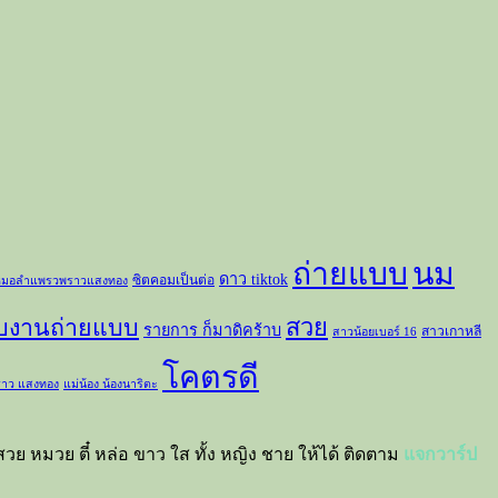
ถ่ายแบบ
นม
ดาว tiktok
ซิตคอมเป็นต่อ
มอลำแพรวพราวแสงทอง
สวย
ับงานถ่ายแบบ
รายการ ก็มาดิคร้าบ
สาวเกาหลี
สาวน้อยเบอร์ 16
โคตรดี
าว แสงทอง
แม่น้อง น้องนาริตะ
วย หมวย ตี๋ หล่อ ขาว ใส ทั้ง หญิง ชาย ให้ได้ ติดตาม
แจกวาร์ป