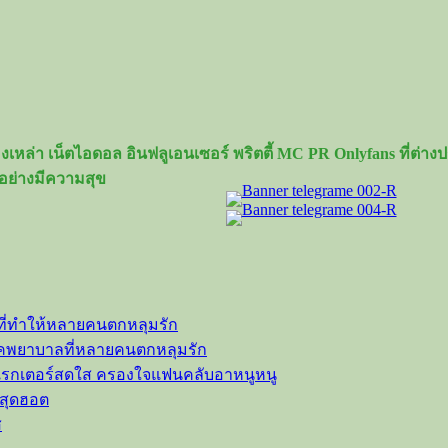
เหล่า เน็ตไอดอล อินฟลูเอนเซอร์ พริตตี้ MC PR Onlyfans ที่ต่
อย่างมีความสุข
ที่ทำให้หลายคนตกหลุมรัก
ลุคพยาบาลที่หลายคนตกหลุมรัก
าแรกเตอร์สดใส ครองใจแฟนคลับอาหนูหนู
วสุดฮอต
ส