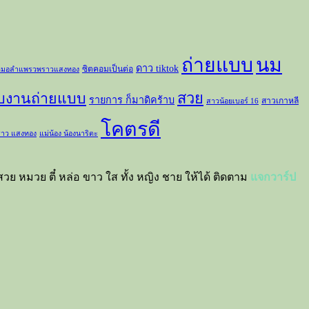
ถ่ายแบบ
นม
ดาว tiktok
ซิตคอมเป็นต่อ
มอลำแพรวพราวแสงทอง
สวย
ับงานถ่ายแบบ
รายการ ก็มาดิคร้าบ
สาวเกาหลี
สาวน้อยเบอร์ 16
โคตรดี
าว แสงทอง
แม่น้อง น้องนาริตะ
วย หมวย ตี๋ หล่อ ขาว ใส ทั้ง หญิง ชาย ให้ได้ ติดตาม
แจกวาร์ป