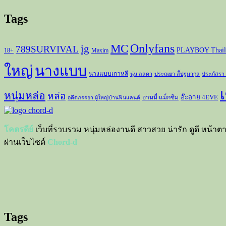
Tags
Onlyfans
MC
ig
789SURVIVAL
PLAYBOY Thail
18+
Maxim
ใหญ่
นางแบบ
นางแบบเกาหลี
นุ่น ลลดา
ประณยา ลี้ปฐมากุล
ประภัสรา
เ
หนุ่มหล่อ
หล่อ
อ๊ะอาย 4EVE
อามมี่ แม็กซิม
อดีตภรรยา ผู้ใหญ่บ้านฟินแลนด์
โคตรดีย์
เว็บที่รวบรวม หนุ่มหล่องานดี สาวสวย น่ารัก ดูดี หน้าต
ผ่านเว็บไซต์
Chord-d
Tags