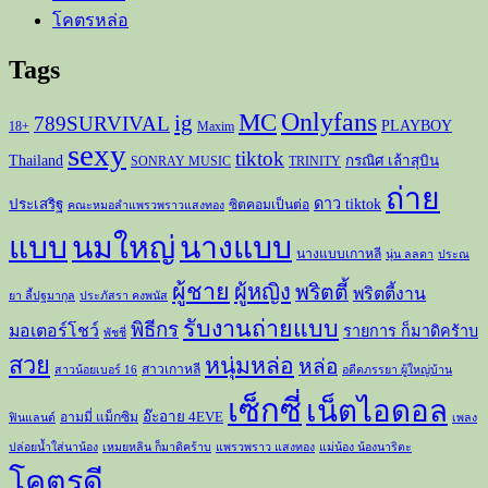
โคตรหล่อ
Tags
Onlyfans
MC
ig
789SURVIVAL
PLAYBOY
18+
Maxim
sexy
tiktok
Thailand
กรณิศ เล้าสุบิน
SONRAY MUSIC
TRINITY
ถ่าย
ดาว tiktok
ประเสริฐ
ซิตคอมเป็นต่อ
คณะหมอลำแพรวพราวแสงทอง
แบบ
นมใหญ่
นางแบบ
นางแบบเกาหลี
นุ่น ลลดา
ประณ
ผู้ชาย
ผู้หญิง
พริตตี้
พริตตี้งาน
ยา ลี้ปฐมากุล
ประภัสรา คงพนัส
รับงานถ่ายแบบ
พิธีกร
มอเตอร์โชว์
รายการ ก็มาดิคร้าบ
พัชชี่
สวย
หนุ่มหล่อ
หล่อ
สาวเกาหลี
สาวน้อยเบอร์ 16
อดีตภรรยา ผู้ใหญ่บ้าน
เซ็กซี่
เน็ตไอดอล
อ๊ะอาย 4EVE
อามมี่ แม็กซิม
ฟินแลนด์
เพลง
ปล่อยน้ำใส่นาน้อง
เหมยหลิน ก็มาดิคร้าบ
แพรวพราว แสงทอง
แม่น้อง น้องนาริตะ
โคตรดี