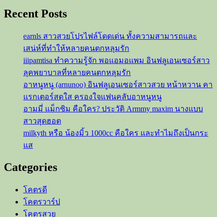
สาว
Recent Posts
สวย
สุด
earnls สาวสวยโปรไฟล์โดดเด่น ทั้งความสามารถและ
ไฮโซ
เสน่ห์ที่ทำให้หลายคนตกหลุมรัก
ดีกรี
iiipamtisa ทำความรู้จัก พอแอมอแพม อินฟลูเอนเซอร์สาว
ภรรยา
ลุคพยาบาลที่หลายคนตกหลุมรัก
เสี่ย
อาหนูหนู (arnunoo) อินฟลูเอนเซอร์สาวสวย หน้าหวาน คา
โบ๊ท
แรกเตอร์สดใส ครองใจแฟนคลับอาหนูหนู
อามมี่ แม็กซิม คือใคร? ประวัติ Armmy maxim นางแบบ
สาวสุดฮอต
milkyth หรือ น้องมิ้ว 1000cc คือใคร และทำไมถึงเป็นกระ
แส
Categories
โคตรดี
โคตรวาร์ป
โคตรสวย