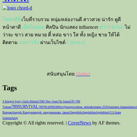
โคตรดีย์
เว็บที่รวบรวม หนุ่มหล่องานดี สาวสวย น่ารัก ดูดี
หน้าตาดี
เน็ตไอดอล
ศิลปิน นักแสดง influencer
ดาวTikTok
ไม่
ว่าจะ ขาว สวย หมวย ตี๋ หล่อ ขาว ใส ทั้ง หญิง ชาย ให้ได้
ติดตาม
แจกวาร์ป
ผ่านเว็บไซต์
Chord-d
สนับสนุนโดย
Sbobet
Tags
18+
4 Kings
4 Spicy Girls Bikinis
7HD New Stars
7th Sense
789
789SURVIVAL
Trainee
789TRAINEE
800cc
@moepowder
aa_ashirakorn
aern.2543
Aernaern.channel
aernwi
Bunpan
Anngoh Rangyer
anngoh_rangyer
aomam_lamai10
appleblu3
appleblue
Appleblue1111
Arara
Gomen
Ariay
Copyright © All rights reserved.
|
CoverNews
by AF themes.