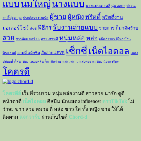
แบบ
นมใหญ่
นางแบบ
นางแบบเกาหลี
นุ่น ลลดา
ประณ
ผู้ชาย
ผู้หญิง
พริตตี้
พริตตี้งาน
ยา ลี้ปฐมากุล
ประภัสรา คงพนัส
รับงานถ่ายแบบ
พิธีกร
มอเตอร์โชว์
รายการ ก็มาดิคร้าบ
พัชชี่
สวย
หนุ่มหล่อ
หล่อ
สาวเกาหลี
สาวน้อยเบอร์ 16
อดีตภรรยา ผู้ใหญ่บ้าน
เซ็กซี่
เน็ตไอดอล
อ๊ะอาย 4EVE
อามมี่ แม็กซิม
ฟินแลนด์
เพลง
ปล่อยน้ำใส่นาน้อง
เหมยหลิน ก็มาดิคร้าบ
แพรวพราว แสงทอง
แม่น้อง น้องนาริตะ
โคตรดี
โคตรดีย์
เว็บที่รวบรวม หนุ่มหล่องานดี สาวสวย น่ารัก ดูดี
หน้าตาดี
เน็ตไอดอล
ศิลปิน นักแสดง influencer
ดาวTikTok
ไม่
ว่าจะ ขาว สวย หมวย ตี๋ หล่อ ขาว ใส ทั้ง หญิง ชาย ให้ได้
ติดตาม
แจกวาร์ป
ผ่านเว็บไซต์
Chord-d