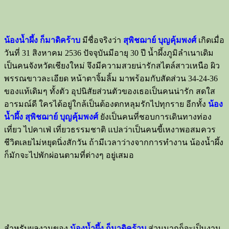
น้องน้ำผึ้ง ก็มาดิคร้าบ
มีชื่อจริงว่า
สุพิชฌาย์ บุญคุ้มพงศ์
เกิดเมื่อ
วันที่ 31 สิงหาคม 2536 ปัจจุบันมีอายุ 30 ปี น้ำผึ้งภูมิลำเนาเดิม
เป็นคนจังหวัดเชียงใหม่ จึงมีความสวยน่ารักสไตล์สาวเหนือ ผิว
พรรณขาวละเอียด หน้าตาจิ้มลิ้ม มาพร้อมกับสัดส่วน 34-24-36
ของแท้เดิมๆ ทั้งตัว อุปนิสัยส่วนตัวของเธอเป็นคนน่ารัก สดใส
อารมณ์ดี ใครได้อยู่ใกล้เป็นต้องตกหลุมรักไปทุกราย อีกทั้ง
น้อง
น้ำผึ้ง สุพิชฌาย์ บุญคุ้มพงศ์
ยังเป็นคนที่ชอบการเดินทางท่อง
เที่ยว ไปคาเฟ่ เที่ยวธรรมชาติ แปลว่าเป็นคนขี้เหงาพอสมควร
ชีวิตเลยไม่หยุดนิ่งสักวัน ถ้ามีเวลาว่างจากการทำงาน น้องน้ำผึ้ง
ก็มักจะไปพักผ่อนตามที่ต่างๆ อยู่เสมอ
สำหรับผลงานของ
น้องน้ำผึ้ง ก็มาดิคร้าบ
ส่วนมากก็จะเป็นงาน