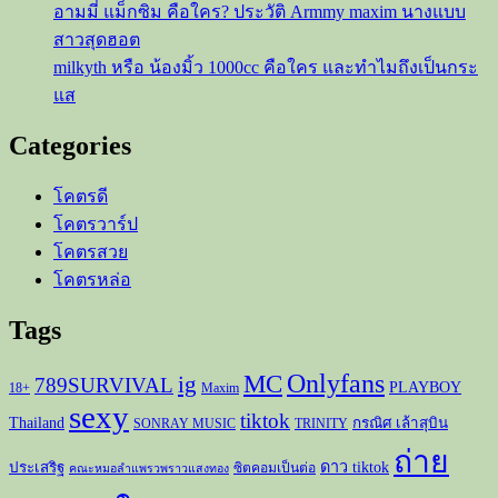
อามมี่ แม็กซิม คือใคร? ประวัติ Armmy maxim นางแบบ
สาวสุดฮอต
milkyth หรือ น้องมิ้ว 1000cc คือใคร และทำไมถึงเป็นกระ
แส
Categories
โคตรดี
โคตรวาร์ป
โคตรสวย
โคตรหล่อ
Tags
Onlyfans
MC
ig
789SURVIVAL
PLAYBOY
18+
Maxim
sexy
tiktok
Thailand
กรณิศ เล้าสุบิน
SONRAY MUSIC
TRINITY
ถ่าย
ดาว tiktok
ประเสริฐ
ซิตคอมเป็นต่อ
คณะหมอลำแพรวพราวแสงทอง