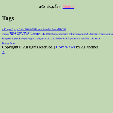
สนับสนุนโดย
Sbobet
Tags
18+
4 Kings
4 Spicy Girls Bikinis
7HD New Stars
7th Sense
789
789SURVIVAL
Trainee
789TRAINEE
800cc
@moepowder
aa_ashirakorn
aern.2543
Aernaern.channel
aernwi
Bunpan
Anngoh Rangyer
anngoh_rangyer
aomam_lamai10
appleblu3
appleblue
Appleblue1111
Arara
Gomen
Ariay
Copyright © All rights reserved.
|
CoverNews
by AF themes.