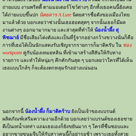
ถ่ายแบบ งานพริตตี้ ตามมอเตอร์โชว์ต่างๆ อีกทั้งเธอคนนี้ยังเคย
ได้ถ่ายแบบขึ้นปก
นิตยสาร A Lure
นิตยสารชื่อดังของเมืองไทย
มาแล้วด้วย บอกเลยว่าช่วงนั้นเธอฮอตสุดๆ จากนั้นเธอก็มีผล
งานต่างๆ ออกมามากมาย และล่าสุดที่ทำให้
น้องน้ำผึ้ง สุ
พิชฌาย์
มีชื่อเสียงโด่งดังและเป็นที่รู้จากอย่างกว้างขวางนั่นก็คือ
การที่เธอได้เป็นนักแสดงรับเชิญจากรายการก็มาดิครับ ใน
ช่อง
workpoint
คู่กับน้องเหมยหลิน ที่เข้ามาสร้างสีสันให้กับทาง
รายการ และทำให้หนุ่มๆ คึกคักกันสุด ๆ บอกเลยว่าใครที่ได้เห็น
เธอแบบใกล้ๆ ก็จะต้องตกหลุมรักอย่างแน่นอน
นอกจากนี้
น้องน้ำผึ้ง ก็มาดิคร้าบ
ยังเป็นเจ้าของแบรนด์
ผลิตภัณฑ์เสริมความงามอีกด้วย บอกเลยว่าแบรนด์ของเธอขาย
ดีเป็นเทน้ำเทท่า แถมเธอเองก็ยังขยันมาก ๆ ใครที่ชื่นชอบและ
อยากขายขนมจีบให้กับสาวคนนี้ก็อย่ารอช้า เพราะเธอทั้งสวย