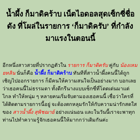
น้ำผึ้ง ก็มาดิคร้าบ เน็ตไอดอลสุดเซ็กซี่ชื่อ
ดัง ที่โผล่ในรายการ ‘ก็มาดิครับ’ ที่กำลัง
มาแรงในตอนนี้
อีกหนึ่งสาวสวยที่ปรากฏตัวใน
รายการ ก็มาดิครับ
คู่กับ
น้องเหม
ยหลิน
นั่นก็คือ
น้ำผึ้ง ก็มาดิคร้าบ
ทันทีที่สาวน้ำผึ้งคนนี้ได้ถูก
เชิญไปออกรายการ ก็มีคนให้ความสนใจเป็นอย่างมาก บอกเลย
ว่าเธอคนนี้ไม่ธรรมดา ทั้งดีกรีนางแบบเซ็กซี่ที่โดดเด่นมาแต่
ไกล ทำให้หนุ่ม ๆ หลายคนเริ่มจับตามองเธอคนนี้ เชื่อว่าใครที่
ได้ติดตามรายการนี้อยู่ จะต้องตกหลุมรักให้กับความน่ารักสดใส
ของ
สาว
น้ำผึ้ง สุพิชฌาย์
อย่างแน่นอน และในวันนี้เราจะพาทุก
ท่านไปทำความรู้จักเธอคนนี้ให้มากกว่าเดิมกันค่ะ