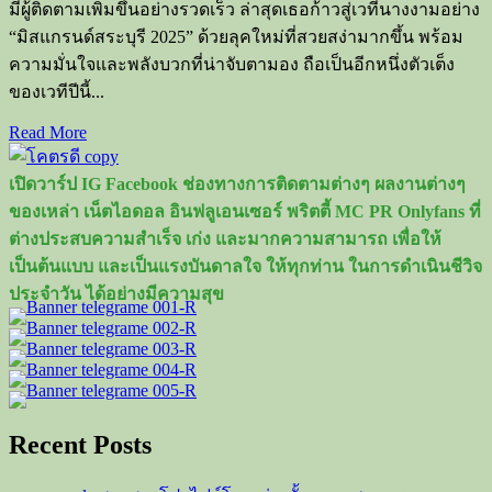
มีผู้ติดตามเพิ่มขึ้นอย่างรวดเร็ว ล่าสุดเธอก้าวสู่เวทีนางงามอย่าง
“มิสแกรนด์สระบุรี 2025” ด้วยลุคใหม่ที่สวยสง่ามากขึ้น พร้อม
ความมั่นใจและพลังบวกที่น่าจับตามอง ถือเป็นอีกหนึ่งตัวเต็ง
ของเวทีปีนี้...
Read
Read More
more
about
เปิดวาร์ป IG Facebook ช่องทางการติดตามต่างๆ ผลงานต่างๆ
เปิด
ของเหล่า เน็ตไอดอล อินฟลูเอนเซอร์ พริตตี้ MC PR Onlyfans ที่
วาร์
ต่างประสบความสำเร็จ เก่ง และมากความสามารถ เพื่อให้
ป
เป็นต้นแบบ และเป็นแรงบันดาลใจ ให้ทุกท่าน ในการดำเนินชีวิจ
เกรซ
ประจำวัน ได้อย่างมีความสุข
ฐิต
า
รีย์
ดาว
TikTok
สุด
Recent Posts
ฮอต
สู่