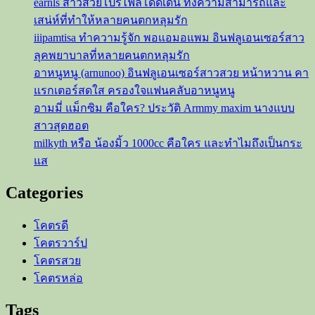
earnls สาวสวยโปรไฟล์โดดเด่น ทั้งความสามารถและ
เวที
เสน่ห์ที่ทำให้หลายคนตกหลุมรัก
มิส
iiipamtisa ทำความรู้จัก พอแอมอแพม อินฟลูเอนเซอร์สาว
แก
ลุคพยาบาลที่หลายคนตกหลุมรัก
รนด์
อาหนูหนู (arnunoo) อินฟลูเอนเซอร์สาวสวย หน้าหวาน คา
สระบุรี
แรกเตอร์สดใส ครองใจแฟนคลับอาหนูหนู
2025
อามมี่ แม็กซิม คือใคร? ประวัติ Armmy maxim นางแบบ
สาวสุดฮอต
milkyth หรือ น้องมิ้ว 1000cc คือใคร และทำไมถึงเป็นกระ
แส
Categories
โคตรดี
โคตรวาร์ป
โคตรสวย
โคตรหล่อ
Tags