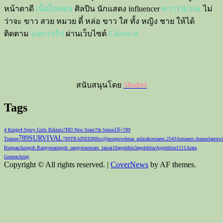
หน้าตาดี
เน็ตไอดอล
ศิลปิน นักแสดง influencer
ดาวTikTok
ไม่
ว่าจะ ขาว สวย หมวย ตี๋ หล่อ ขาว ใส ทั้ง หญิง ชาย ให้ได้
ติดตาม
แจกวาร์ป
ผ่านเว็บไซต์
Chord-d
สนับสนุนโดย
Sbobet
Tags
18+
4 Kings
4 Spicy Girls Bikinis
7HD New Stars
7th Sense
789
789SURVIVAL
Trainee
789TRAINEE
800cc
@moepowder
aa_ashirakorn
aern.2543
Aernaern.channel
aernwi
Bunpan
Anngoh Rangyer
anngoh_rangyer
aomam_lamai10
appleblu3
appleblue
Appleblue1111
Arara
Gomen
Ariay
Copyright © All rights reserved.
|
CoverNews
by AF themes.