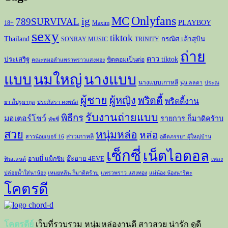
Onlyfans
MC
ig
789SURVIVAL
PLAYBOY
18+
Maxim
sexy
tiktok
Thailand
กรณิศ เล้าสุบิน
SONRAY MUSIC
TRINITY
ถ่าย
ดาว tiktok
ประเสริฐ
ซิตคอมเป็นต่อ
คณะหมอลำแพรวพราวแสงทอง
แบบ
นมใหญ่
นางแบบ
นางแบบเกาหลี
นุ่น ลลดา
ประณ
ผู้ชาย
ผู้หญิง
พริตตี้
พริตตี้งาน
ยา ลี้ปฐมากุล
ประภัสรา คงพนัส
รับงานถ่ายแบบ
พิธีกร
มอเตอร์โชว์
รายการ ก็มาดิคร้าบ
พัชชี่
สวย
หนุ่มหล่อ
หล่อ
สาวเกาหลี
สาวน้อยเบอร์ 16
อดีตภรรยา ผู้ใหญ่บ้าน
เซ็กซี่
เน็ตไอดอล
อ๊ะอาย 4EVE
อามมี่ แม็กซิม
ฟินแลนด์
เพลง
ปล่อยน้ำใส่นาน้อง
เหมยหลิน ก็มาดิคร้าบ
แพรวพราว แสงทอง
แม่น้อง น้องนาริตะ
โคตรดี
โคตรดีย์
เว็บที่รวบรวม หนุ่มหล่องานดี สาวสวย น่ารัก ดูดี