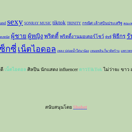
sexy
tiktok
and
กรณิศ เล้าสุบินประเสริฐ
SONRAY MUSIC
TRINITY
คณะห
ผู้ชาย
ร
ผู้หญิง
พริตตี้
พิธีกร
พริตตี้งานมอเตอร์โชว์
 คงพนัส
พัชชี่
ซ็กซี่
เน็ตไอดอล
เพลง ปล่อยน้ำใส่นาน้อง
เหมยหลิน ก็มาดิคร้าบ
แพรวพร
าดี
เน็ตไอดอล
ศิลปิน นักแสดง influencer
ดาวTikTok
ไม่ว่าจะ ขาว ส
สนับสนุนโดย
Sbobet