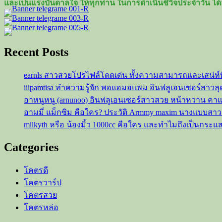
และเป็นแรงบันดาลใจ ให้ทุกท่าน ในการดำเนินชีวิจประจำวัน ได้
วาร์
ป
“สาลี่
เดอะ
Recent Posts
ส
ตาร์”
earnls สาวสวยโปรไฟล์โดดเด่น ทั้งความสามารถและเสน่ห์
ดาว
iiipamtisa ทำความรู้จัก พอแอมอแพม อินฟลูเอนเซอร์สาว
รุ่ง
อาหนูหนู (arnunoo) อินฟลูเอนเซอร์สาวสวย หน้าหวาน ค
ดวง
อามมี่ แม็กซิม คือใคร? ประวัติ Armmy maxim นางแบบสา
ใหม่
milkyth หรือ น้องมิ้ว 1000cc คือใคร และทำไมถึงเป็นกระแ
แห่ง
วงการ
Categories
ที่
น่า
โคตรดี
จับตา
โคตรวาร์ป
มอง
โคตรสวย
โคตรหล่อ