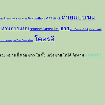
ถ่ายแบบ
นม
ดาว tiktok
ซิตคอมเป็นต่อ
มอลำแพรวพราวแสงทอง
สวย
ับงานถ่ายแบบ
รายการ ก็มาดิคร้าบ
สาวเกาหลี
สาวน้อยเบอร์ 16
โคตรดี
าว แสงทอง
แม่น้อง น้องนาริตะ
วย หมวย ตี๋ หล่อ ขาว ใส ทั้ง หญิง ชาย ให้ได้ ติดตาม
แจกวาร์ป