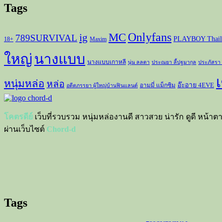
Tags
Onlyfans
MC
ig
789SURVIVAL
PLAYBOY Thail
18+
Maxim
ใหญ่
นางแบบ
นางแบบเกาหลี
นุ่น ลลดา
ประณยา ลี้ปฐมากุล
ประภัสรา
เ
หนุ่มหล่อ
หล่อ
อ๊ะอาย 4EVE
อามมี่ แม็กซิม
อดีตภรรยา ผู้ใหญ่บ้านฟินแลนด์
โคตรดีย์
เว็บที่รวบรวม หนุ่มหล่องานดี สาวสวย น่ารัก ดูดี หน้าต
ผ่านเว็บไซต์
Chord-d
Tags