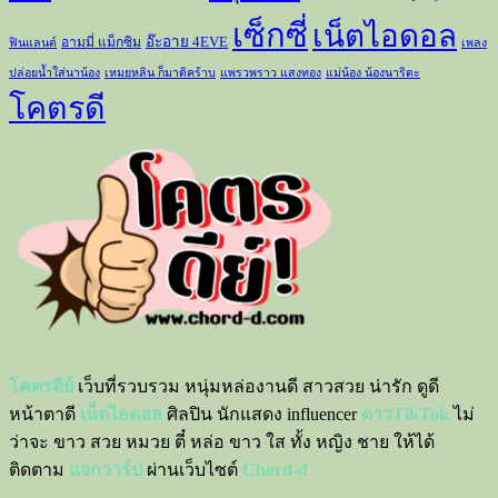
เซ็กซี่
เน็ตไอดอล
อ๊ะอาย 4EVE
อามมี่ แม็กซิม
ฟินแลนด์
เพลง
ปล่อยน้ำใส่นาน้อง
เหมยหลิน ก็มาดิคร้าบ
แพรวพราว แสงทอง
แม่น้อง น้องนาริตะ
โคตรดี
โคตรดีย์
เว็บที่รวบรวม หนุ่มหล่องานดี สาวสวย น่ารัก ดูดี
หน้าตาดี
เน็ตไอดอล
ศิลปิน นักแสดง influencer
ดาวTikTok
ไม่
ว่าจะ ขาว สวย หมวย ตี๋ หล่อ ขาว ใส ทั้ง หญิง ชาย ให้ได้
ติดตาม
แจกวาร์ป
ผ่านเว็บไซต์
Chord-d