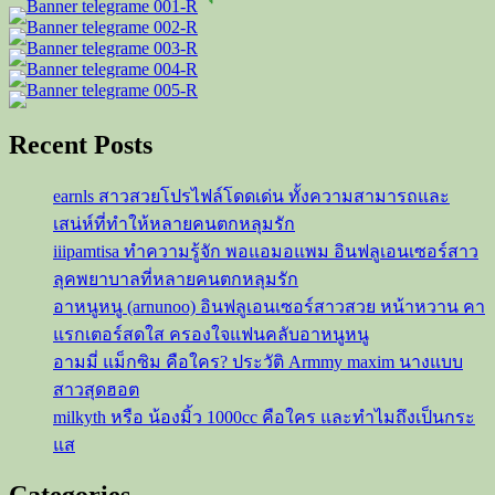
นางงาม
สู่
ดาว
Onlyfans
Recent Posts
earnls สาวสวยโปรไฟล์โดดเด่น ทั้งความสามารถและ
เสน่ห์ที่ทำให้หลายคนตกหลุมรัก
iiipamtisa ทำความรู้จัก พอแอมอแพม อินฟลูเอนเซอร์สาว
ลุคพยาบาลที่หลายคนตกหลุมรัก
อาหนูหนู (arnunoo) อินฟลูเอนเซอร์สาวสวย หน้าหวาน คา
แรกเตอร์สดใส ครองใจแฟนคลับอาหนูหนู
อามมี่ แม็กซิม คือใคร? ประวัติ Armmy maxim นางแบบ
สาวสุดฮอต
milkyth หรือ น้องมิ้ว 1000cc คือใคร และทำไมถึงเป็นกระ
แส