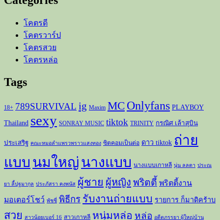
Categories
โคตรดี
โคตรวาร์ป
โคตรสวย
โคตรหล่อ
Tags
Onlyfans
MC
ig
789SURVIVAL
PLAYBOY
18+
Maxim
sexy
tiktok
Thailand
กรณิศ เล้าสุบิน
SONRAY MUSIC
TRINITY
ถ่าย
ดาว tiktok
ประเสริฐ
ซิตคอมเป็นต่อ
คณะหมอลำแพรวพราวแสงทอง
แบบ
นมใหญ่
นางแบบ
นางแบบเกาหลี
นุ่น ลลดา
ประณ
ผู้ชาย
ผู้หญิง
พริตตี้
พริตตี้งาน
ยา ลี้ปฐมากุล
ประภัสรา คงพนัส
รับงานถ่ายแบบ
พิธีกร
มอเตอร์โชว์
รายการ ก็มาดิคร้าบ
พัชชี่
สวย
หนุ่มหล่อ
หล่อ
สาวเกาหลี
สาวน้อยเบอร์ 16
อดีตภรรยา ผู้ใหญ่บ้าน