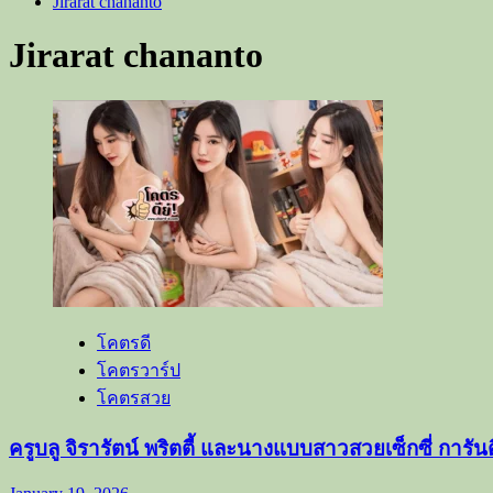
Jirarat chananto
Jirarat chananto
โคตรดี
โคตรวาร์ป
โคตรสวย
ครูบลู จิรารัตน์ พริตตี้ และนางแบบสาวสวยเซ็กซี่ การั