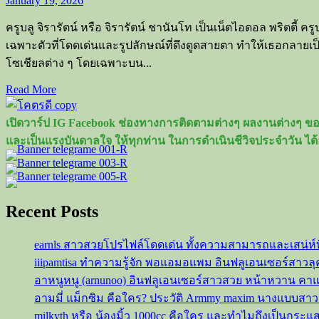
January 19, 2026
ครูบลู จิรารัตน์ หรือ จิรารัตน์ ชานันโท เป็นเน็ตไอดอล พริตตี้ ค
เฉพาะตัวที่โดดเด่นและรูปลักษณ์ที่ดึงดูดสายตา ทำให้เธอกลาย
โซเชียลต่าง ๆ โดยเฉพาะบน...
Read
Read More
more
about
เปิดวาร์ป IG Facebook ช่องทางการติดตามต่างๆ ผลงานต่างๆ ของ
ครู
และเป็นแรงบันดาลใจ ให้ทุกท่าน ในการดำเนินชีวิจประจำวัน ได้
บลู
จิ
รา
รัตน์
Recent Posts
พริต
ตี้
earnls สาวสวยโปรไฟล์โดดเด่น ทั้งความสามารถและเสน่ห์
และ
iiipamtisa ทำความรู้จัก พอแอมอแพม อินฟลูเอนเซอร์สาว
นาง
อาหนูหนู (arnunoo) อินฟลูเอนเซอร์สาวสวย หน้าหวาน ค
แบบ
อามมี่ แม็กซิม คือใคร? ประวัติ Armmy maxim นางแบบสา
สาว
milkyth หรือ น้องมิ้ว 1000cc คือใคร และทำไมถึงเป็นกระแ