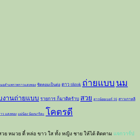
ถ่ายแบบ
นม
ดาว tiktok
ซิตคอมเป็นต่อ
มอลำแพรวพราวแสงทอง
สวย
ับงานถ่ายแบบ
รายการ ก็มาดิคร้าบ
สาวเกาหลี
สาวน้อยเบอร์ 16
โคตรดี
าว แสงทอง
แม่น้อง น้องนาริตะ
วย หมวย ตี๋ หล่อ ขาว ใส ทั้ง หญิง ชาย ให้ได้ ติดตาม
แจกวาร์ป