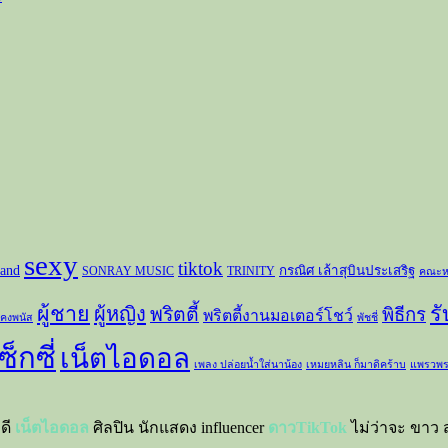
sexy
tiktok
and
กรณิศ เล้าสุบินประเสริฐ
SONRAY MUSIC
TRINITY
คณะห
ผู้ชาย
ร
ผู้หญิง
พริตตี้
พิธีกร
พริตตี้งานมอเตอร์โชว์
 คงพนัส
พัชชี่
ซ็กซี่
เน็ตไอดอล
เพลง ปล่อยน้ำใส่นาน้อง
เหมยหลิน ก็มาดิคร้าบ
แพรวพร
าดี
เน็ตไอดอล
ศิลปิน นักแสดง influencer
ดาวTikTok
ไม่ว่าจะ ขาว ส