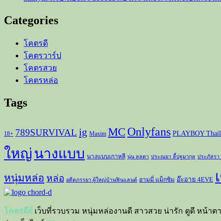
สวย
เซ็กซี่
Categories
กา
รัน
โคตรดี
ตีความ
โคตรวาร์ป
เด็ด
โคตรสวย
โคตรหล่อ
Tags
Onlyfans
MC
ig
789SURVIVAL
PLAYBOY Thail
18+
Maxim
ใหญ่
นางแบบ
นางแบบเกาหลี
นุ่น ลลดา
ประณยา ลี้ปฐมากุล
ประภัสรา
เ
หนุ่มหล่อ
หล่อ
อ๊ะอาย 4EVE
อามมี่ แม็กซิม
อดีตภรรยา ผู้ใหญ่บ้านฟินแลนด์
โคตรดีย์
เว็บที่รวบรวม หนุ่มหล่องานดี สาวสวย น่ารัก ดูดี หน้าต