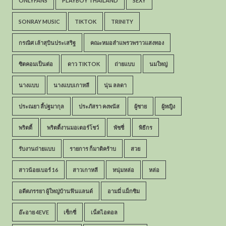
ONLYFANS
PLAYBOY THAILAND
SEXY
SONRAY MUSIC
TIKTOK
TRINITY
กรณิศ เล้าสุบินประเสริฐ
คณะหมอลำแพรวพราวแสงทอง
ซิตคอมเป็นต่อ
ดาว TIKTOK
ถ่ายแบบ
นมใหญ่
นางแบบ
นางแบบเกาหลี
นุ่น ลลดา
ประณยา ลี้ปฐมากุล
ประภัสรา คงพนัส
ผู้ชาย
ผู้หญิง
พริตตี้
พริตตี้งานมอเตอร์โชว์
พัชชี่
พิธีกร
รับงานถ่ายแบบ
รายการ ก็มาดิคร้าบ
สวย
สาวน้อยเบอร์ 16
สาวเกาหลี
หนุ่มหล่อ
หล่อ
อดีตภรรยา ผู้ใหญ่บ้านฟินแลนด์
อามมี่ แม็กซิม
อ๊ะอาย 4EVE
เซ็กซี่
เน็ตไอดอล