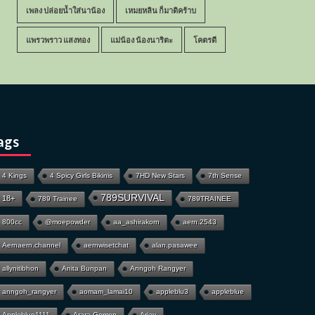
เพลง ปล่อยน้ำใส่นาน้อง
เหมยหลิน ก็มาดิคร้าบ
แพรวพราว แสงทอง
แม่น้อง น้องนาริตะ
โคตรดี
ags
4 Kings
4 Spicy Girls Bikinis
7HD New Stars
7th Sense
789SURVIVAL
18+
789 Trainee
789TRAINEE
800cc
@moepowder
aa_ashirakorn
aern.2543
Aernaern.channel
aernwisetchat
alan.pasawee
allynitibhon
Anita Bunpan
Anngoh Rangyer
anngoh_rangyer
aomam_lamai10
appleblu3
appleblue
Appleblue1111
Arara Gomen
Ariay