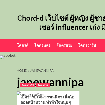
Skip
to
content
Chord-d เว็บไซต์ ผู้หญิง ผู้ชา
เซอร์ influencer เก่ง
โคตรดี
โคตรหล่อ
โคตรสวย
โคตรวาร์ป
HOME
JANEWANNIPA
janewannipa
โคตรวาร์ป
โคตรสวย
เปิดวาร์ป เจน วรรณนิภา เน็ตไอ
ดอลหน้าหวาน ทำหัวใจหนุ่ม ๆ