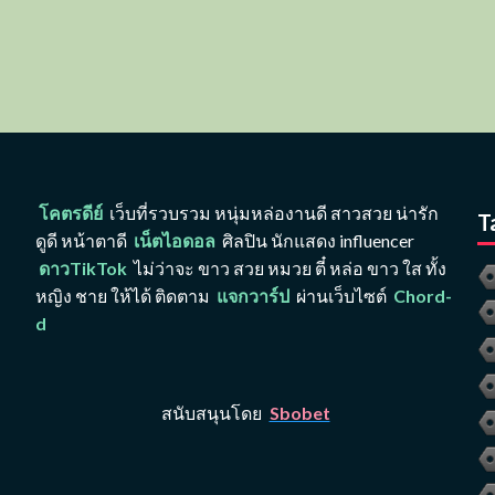
โคตรดีย์
เว็บที่รวบรวม หนุ่มหล่องานดี สาวสวย น่ารัก
T
ดูดี หน้าตาดี
เน็ตไอดอล
ศิลปิน นักแสดง influencer
ดาวTikTok
ไม่ว่าจะ ขาว สวย หมวย ตี๋ หล่อ ขาว ใส ทั้ง
หญิง ชาย ให้ได้ ติดตาม
แจกวาร์ป
ผ่านเว็บไซต์
Chord-
d
สนับสนุนโดย
Sbobet