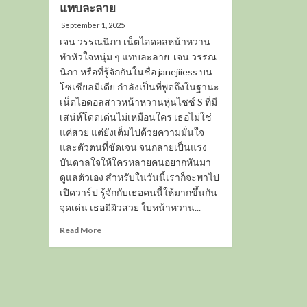
แทบละลาย
September 1, 2025
เจน วรรณนิภา เน็ตไอดอลหน้าหวาน
ทำหัวใจหนุ่ม ๆ แทบละลาย เจน วรรณ
นิภา หรือที่รู้จักกันในชื่อ janejiiess บน
โซเชียลมีเดีย กำลังเป็นที่พูดถึงในฐานะ
เน็ตไอดอลสาวหน้าหวานหุ่นไซซ์ S ที่มี
เสน่ห์โดดเด่นไม่เหมือนใคร เธอไม่ใช่
แค่สวย แต่ยังเต็มไปด้วยความมั่นใจ
และตัวตนที่ชัดเจน จนกลายเป็นแรง
บันดาลใจให้ใครหลายคนอยากหันมา
ดูแลตัวเอง สำหรับในวันนี้เราก็จะพาไป
เปิดวาร์ป รู้จักกับเธอคนนี้ให้มากขึ้นกัน
จุดเด่น เธอมีผิวสวย ใบหน้าหวาน...
Read
Read More
more
about
เปิด
วาร์
ป
เจน