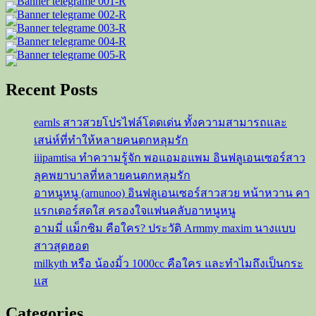
สู่
เวที
มิส
แก
รนด์
Recent Posts
สระบุรี
2025
earnls สาวสวยโปรไฟล์โดดเด่น ทั้งความสามารถและ
เสน่ห์ที่ทำให้หลายคนตกหลุมรัก
iiipamtisa ทำความรู้จัก พอแอมอแพม อินฟลูเอนเซอร์สาว
ลุคพยาบาลที่หลายคนตกหลุมรัก
อาหนูหนู (arnunoo) อินฟลูเอนเซอร์สาวสวย หน้าหวาน คา
แรกเตอร์สดใส ครองใจแฟนคลับอาหนูหนู
อามมี่ แม็กซิม คือใคร? ประวัติ Armmy maxim นางแบบ
สาวสุดฮอต
milkyth หรือ น้องมิ้ว 1000cc คือใคร และทำไมถึงเป็นกระ
แส
Categories