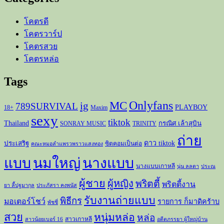
โคตรดี
โคตรวาร์ป
โคตรสวย
โคตรหล่อ
Tags
Onlyfans
MC
ig
789SURVIVAL
PLAYBOY
18+
Maxim
sexy
tiktok
Thailand
กรณิศ เล้าสุบิน
SONRAY MUSIC
TRINITY
ถ่าย
ดาว tiktok
ประเสริฐ
ซิตคอมเป็นต่อ
คณะหมอลำแพรวพราวแสงทอง
แบบ
นมใหญ่
นางแบบ
นางแบบเกาหลี
นุ่น ลลดา
ประณ
ผู้ชาย
ผู้หญิง
พริตตี้
พริตตี้งาน
ยา ลี้ปฐมากุล
ประภัสรา คงพนัส
รับงานถ่ายแบบ
พิธีกร
มอเตอร์โชว์
รายการ ก็มาดิคร้าบ
พัชชี่
สวย
หนุ่มหล่อ
หล่อ
สาวเกาหลี
สาวน้อยเบอร์ 16
อดีตภรรยา ผู้ใหญ่บ้าน