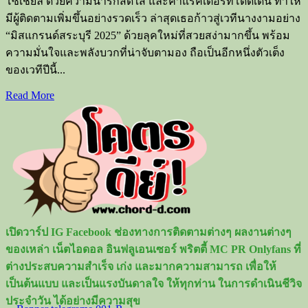
โซเชียล ด้วยความน่ารักสดใส และคาแรคเตอร์ที่โดดเด่น ทำให้
มีผู้ติดตามเพิ่มขึ้นอย่างรวดเร็ว ล่าสุดเธอก้าวสู่เวทีนางงามอย่าง
“มิสแกรนด์สระบุรี 2025” ด้วยลุคใหม่ที่สวยสง่ามากขึ้น พร้อม
ความมั่นใจและพลังบวกที่น่าจับตามอง ถือเป็นอีกหนึ่งตัวเต็ง
ของเวทีปีนี้...
Read
Read More
more
about
เปิด
วาร์
ป
เกรซ
ฐิต
า
เปิดวาร์ป IG Facebook ช่องทางการติดตามต่างๆ ผลงานต่างๆ
รีย์
ของเหล่า เน็ตไอดอล อินฟลูเอนเซอร์ พริตตี้ MC PR Onlyfans ที่
ดาว
ต่างประสบความสำเร็จ เก่ง และมากความสามารถ เพื่อให้
TikTok
เป็นต้นแบบ และเป็นแรงบันดาลใจ ให้ทุกท่าน ในการดำเนินชีวิจ
สุด
ประจำวัน ได้อย่างมีความสุข
ฮอต