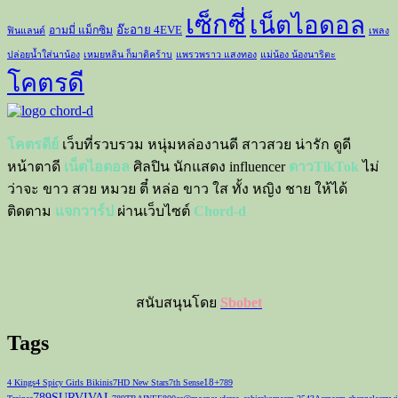
เซ็กซี่
เน็ตไอดอล
อ๊ะอาย 4EVE
อามมี่ แม็กซิม
ฟินแลนด์
เพลง
ปล่อยน้ำใส่นาน้อง
เหมยหลิน ก็มาดิคร้าบ
แพรวพราว แสงทอง
แม่น้อง น้องนาริตะ
โคตรดี
โคตรดีย์
เว็บที่รวบรวม หนุ่มหล่องานดี สาวสวย น่ารัก ดูดี
หน้าตาดี
เน็ตไอดอล
ศิลปิน นักแสดง influencer
ดาวTikTok
ไม่
ว่าจะ ขาว สวย หมวย ตี๋ หล่อ ขาว ใส ทั้ง หญิง ชาย ให้ได้
ติดตาม
แจกวาร์ป
ผ่านเว็บไซต์
Chord-d
สนับสนุนโดย
Sbobet
Tags
18+
4 Kings
4 Spicy Girls Bikinis
7HD New Stars
7th Sense
789
789SURVIVAL