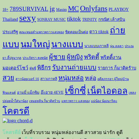
Onlyfans
MC
ig
789SURVIVAL
PLAYBOY
18+
Maxim
sexy
tiktok
Thailand
กรณิศ เล้าสุบิน
SONRAY MUSIC
TRINITY
ถ่าย
ดาว tiktok
ประเสริฐ
ซิตคอมเป็นต่อ
คณะหมอลำแพรวพราวแสงทอง
แบบ
นมใหญ่
นางแบบ
นางแบบเกาหลี
นุ่น ลลดา
ประณ
ผู้ชาย
ผู้หญิง
พริตตี้
พริตตี้งาน
ยา ลี้ปฐมากุล
ประภัสรา คงพนัส
รับงานถ่ายแบบ
พิธีกร
มอเตอร์โชว์
รายการ ก็มาดิคร้าบ
พัชชี่
สวย
หนุ่มหล่อ
หล่อ
สาวเกาหลี
สาวน้อยเบอร์ 16
อดีตภรรยา ผู้ใหญ่บ้าน
เซ็กซี่
เน็ตไอดอล
อ๊ะอาย 4EVE
อามมี่ แม็กซิม
ฟินแลนด์
เพลง
ปล่อยน้ำใส่นาน้อง
เหมยหลิน ก็มาดิคร้าบ
แพรวพราว แสงทอง
แม่น้อง น้องนาริตะ
โคตรดี
โคตรดีย์
เว็บที่รวบรวม หนุ่มหล่องานดี สาวสวย น่ารัก ดูดี