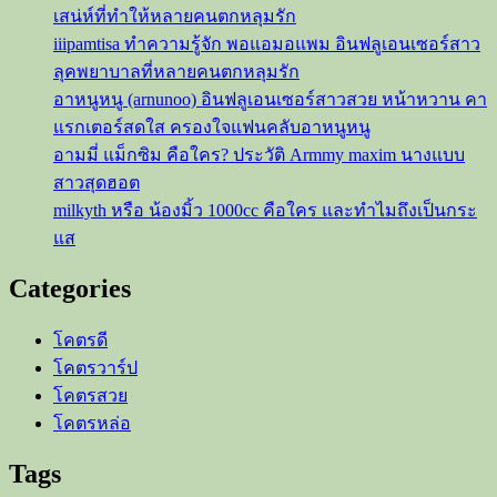
เสน่ห์ที่ทำให้หลายคนตกหลุมรัก
iiipamtisa ทำความรู้จัก พอแอมอแพม อินฟลูเอนเซอร์สาว
ลุคพยาบาลที่หลายคนตกหลุมรัก
อาหนูหนู (arnunoo) อินฟลูเอนเซอร์สาวสวย หน้าหวาน คา
แรกเตอร์สดใส ครองใจแฟนคลับอาหนูหนู
อามมี่ แม็กซิม คือใคร? ประวัติ Armmy maxim นางแบบ
สาวสุดฮอต
milkyth หรือ น้องมิ้ว 1000cc คือใคร และทำไมถึงเป็นกระ
แส
Categories
โคตรดี
โคตรวาร์ป
โคตรสวย
โคตรหล่อ
Tags