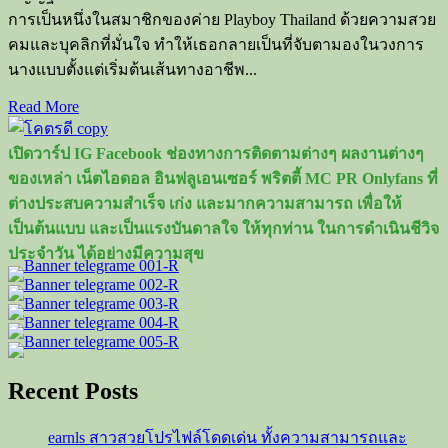
การเป็นหนึ่งในสมาชิกของค่าย Playboy Thailand ด้วยความสวย
คมและบุคลิกที่มั่นใจ ทำให้เธอกลายเป็นที่จับตามองในวงการ
นางแบบตั้งแต่เริ่มต้นเส้นทางอาชีพ...
Read
Read More
more
about
เปิดวาร์ป IG Facebook ช่องทางการติดตามต่างๆ ผลงานต่างๆ
Bunny
Ged
ของเหล่า เน็ตไอดอล อินฟลูเอนเซอร์ พริตตี้ MC PR Onlyfans ที่
นาง
ต่างประสบความสำเร็จ เก่ง และมากความสามารถ เพื่อให้
แบบ
เป็นต้นแบบ และเป็นแรงบันดาลใจ ให้ทุกท่าน ในการดำเนินชีวิจ
สาว
ประจำวัน ได้อย่างมีความสุข
หน้า
สวย
เซ็กซี่
หุ่น
แซ่บ
Recent Posts
จาก
Playboy
earnls สาวสวยโปรไฟล์โดดเด่น ทั้งความสามารถและ
Thailand